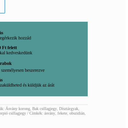
ás
egérkezik hozzád
 Ft felett
kkal kedveskedünk
arabok
l, személyesen beszerezve
ás
zaküldheted és küldjük az árát
iák:
Ásvány korong
,
Bak csillagjegy
,
Dísztárgyak
,
rpió csillagjegy
Címkék:
ásvány
,
fekete
,
obszidián
,