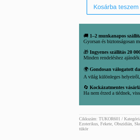
Kosárba teszem
Fekete
obszidián
ásvány
tükör
mennyiség
🚚
1–2 munkanapos szállít
Gyorsan és biztonságosan m
🎁
Ingyenes szállítás 20 000
Minden rendeléshez ajándé
🌍
Gondosan válogatott d
A világ különleges helyeirő
🔄
Kockázatmentes vásárl
Ha nem érzed a tiédnek, viss
Cikkszám:
TUKOR601
Kategór
Ezoterikus
,
Fekete
,
Obszidián
,
Sko
tükör