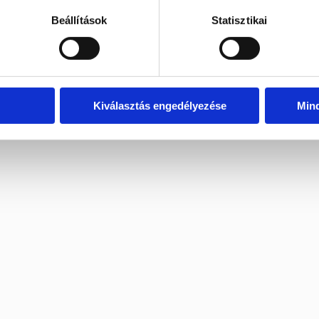
Beállítások
Statisztikai
rdeklődj nyugodtan emailben.
Kiválasztás engedélyezése
Min