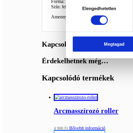
Forma: tükör
Hozzájárulás
Szín: fekete, nagyon fényes felülettel
Elengedhetetlen
kiválasztása
Amennyiben nagyobb terméket szeretnél, é
Kapcsolódó termékek
Megtagad
Érdekelhetnek még…
Kapcsolódó termékek
Arcmasszírozó roller
Bővebb információ
4 900
Ft