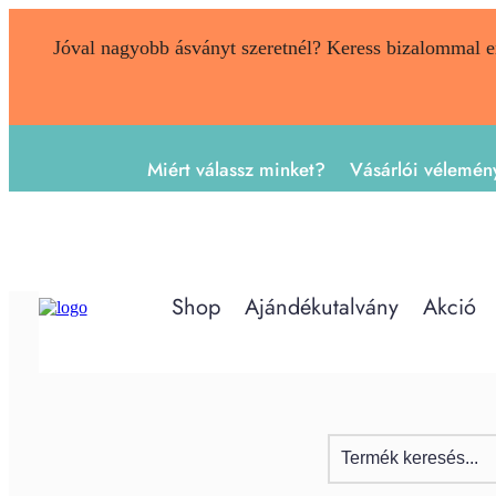
Jóval nagyobb ásványt szeretnél? Keress bizalommal 
Miért válassz minket?
Vásárlói vélemén
Shop
Ajándékutalvány
Akció