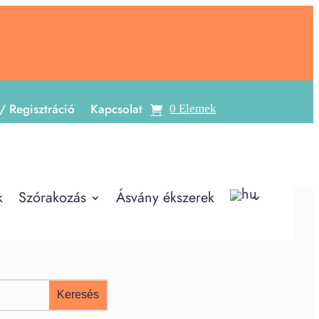
/ Regisztráció
Kapcsolat
0 Elemek
k
Szórakozás
Ásvány ékszerek