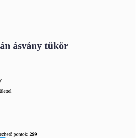
ián ásvány tükör
y
ülettel
rezhető pontok:
299