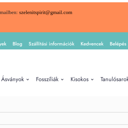
emailben:
szelenitspirit@gmail.com
yek
Blog
Szállítási információk
Kedvencek
Belépés 
Ásványok
Fosszíliák
Kisokos
Tanulósaro