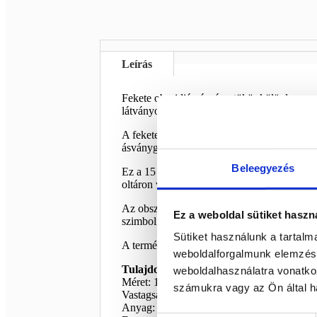
Leírás
Fekete obszidián ásvány tükör különleges, 
látványos dekoráció és különleges ásványos
A fekete obszidián erőteljes, karakteres megj
ásványgyűjteményben vagy spirituális sarokba
Beleegyezés
Ez a 15 cm-es fekete obszidián tükör stabil
oltáron vagy ásványos összeállítás részeként
Az obszidiánt sokan védelmező, földelő és t
Ez a weboldal sütiket haszn
szimbolikus jelentéssel bíró ajándék is lehe
Sütiket használunk a tartal
A termékfotón látható ásvány kerül kiküldé
weboldalforgalmunk elemzésé
Tulajdonságok:
weboldalhasználatra vonatko
Méret: 15 cm
számukra vagy az Ön által ha
Vastagság: 1,5 cm
Anyag: fekete obszidián ásvány