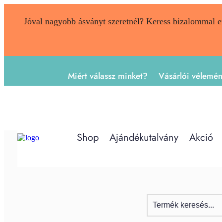
Jóval nagyobb ásványt szeretnél? Keress bizalommal 
Miért válassz minket?
Vásárlói vélemé
Shop
Ajándékutalvány
Akció