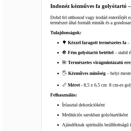
Indonéz kézműves fa golyótartó – 
Dobd fel otthonod vagy irodád enteriőrjét e
természet által formált minták és a gondosa
Tulajdonságok:
🌳
Kézzel faragott természetes fa
– 
🔘
Fém golyótartó betéttel
– stabil 
🌺
Természetes virágmintázatú ere
🖐️
Kézműves minőség
– helyi meste
📏
Méret
- 8,5 x 6,5 cm 8 cm-es go
Felhasználás:
Íróasztal dekorációként
Meditációs sarokban golyótartóként
Ajándéknak spirituális beállítottságú