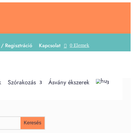
 / Regisztráció
Kapcsolat
0 Elemek
k
Szórakozás
Ásvány ékszerek