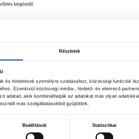
kéletes kiegészítő
 egy
kulturális érték és dizájntárgy
, amely harmóniát és természetköze
Részletek
ál
mak és hirdetések személyre szabásához, közösségi funkciók biz
hez. Ezenkívül közösségi média-, hirdető- és elemező partner
zó adatait, akik kombinálhatják az adatokat más olyan adatokka
sznált más szolgáltatásokból gyűjtöttek.
Beállítások
Statisztikai