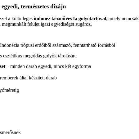
egyedi, természetes dizájn
zzel a különleges
indonéz kézműves fa golyótartóval
, amely nemcsak 
n megmunkált felület igazi egyediséget sugároz.
Indonézia trópusi erdőiből származó, fenntartható forrásból
és esztétikus megoldás golyók tárolására
zet
– minden darab egyedi, nincs két egyforma
remberek által készített darab
lyóméretig
 ismerősnek