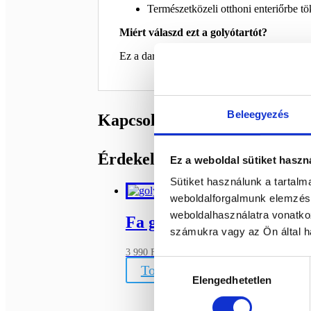
Természetközeli otthoni enteriőrbe tö
Miért válaszd ezt a golyótartót?
Ez a darab nem csupán egy eszköz, hanem
Beleegyezés
Kapcsolódó termékek
Érdekelhetnek még…
Ez a weboldal sütiket haszn
Sütiket használunk a tartal
weboldalforgalmunk elemzésé
weboldalhasználatra vonatko
Fa golyótartó
ELFOGYOTT
számukra vagy az Ön által ha
Bővebb információ
3 990
Ft
Hozzájárulás
Tovább olvasom
Elengedhetetlen
kiválasztása