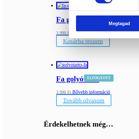
Fa golyótartó
Megtagad
Bővebb információ
3 990
Ft
Kosárba teszem
Fa golyótartó
ELFOGYOTT
Bővebb információ
3 990
Ft
Tovább olvasom
Érdekelhetnek még…