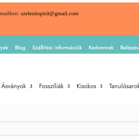
emailben:
szelenitspirit@gmail.com
nyek
Blog
Szállítási információk
Kedvencek
Belépés
Ásványok
Fosszíliák
Kisokos
Tanulósaro