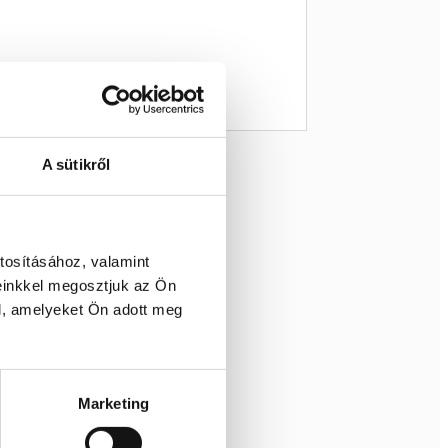
li érzést visz a mindennapokba.
A sütikről
tosításához, valamint
einkkel megosztjuk az Ön
l, amelyeket Ön adott meg
Marketing