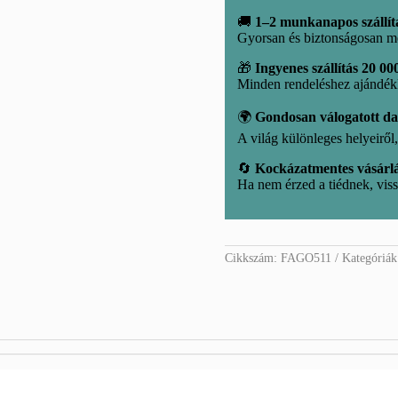
🚚
1–2 munkanapos szállít
Gyorsan és biztonságosan m
🎁
Ingyenes szállítás 20 000
Minden rendeléshez ajándé
🌍
Gondosan válogatott d
A világ különleges helyeirő
🔄
Kockázatmentes vásárl
Ha nem érzed a tiédnek, viss
Cikkszám:
FAGO511
Kategóriá