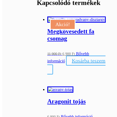
Kapcsolódó termékek
Akció!
Megkövesedett fa
csomag
Original
Current
Bővebb
11 900
Ft
6 900
Ft
price
price
Kosárba teszem
információ
was:
is:
11
6
900 Ft.
900 Ft.
Aragonit tojás
Bővebb információ
6 900
Ft