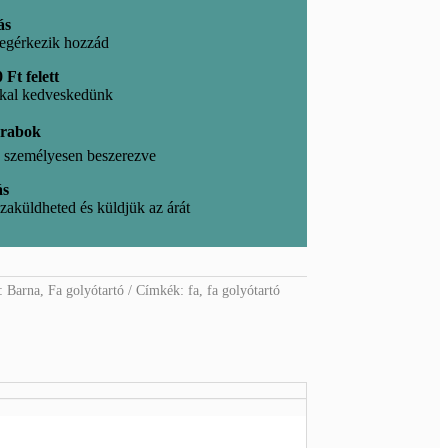
ás
egérkezik hozzád
 Ft felett
kkal kedveskedünk
arabok
l, személyesen beszerezve
ás
zaküldheted és küldjük az árát
k:
Barna
,
Fa golyótartó
Címkék:
fa
,
fa golyótartó