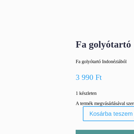
Fa golyótartó
Fa golyótartó Indonéziából
3 990
Ft
1 készleten
A termék megvásárlásával sze
Kosárba teszem
Fa
golyótartó
mennyiség