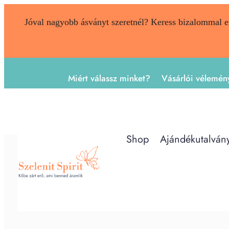
Jóval nagyobb ásványt szeretnél? Keress bizalommal 
Miért válassz minket?
Vásárlói vélemén
Shop
Ajándékutalván