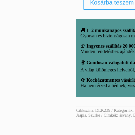
Kosárba teszem
Ásvány
dekorációs
csomag
mennyiség
🚚
1–2 munkanapos szállít
Gyorsan és biztonságosan m
🎁
Ingyenes szállítás 20 000
Minden rendeléshez ajándé
🌍
Gondosan válogatott d
A világ különleges helyeirő
🔄
Kockázatmentes vásárl
Ha nem érzed a tiédnek, viss
Cikkszám:
DEK239
Kategóriák
Jáspis
,
Szürke
Címkék:
ásvány
,