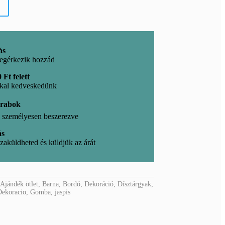
ás
egérkezik hozzád
 Ft felett
kkal kedveskedünk
arabok
l, személyesen beszerezve
ás
zaküldheted és küldjük az árát
:
Ajándék ötlet
,
Barna
,
Bordó
,
Dekoráció
,
Dísztárgyak
,
Dekoracio
,
Gomba
,
jaspis