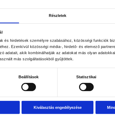
Részletek
ál
mak és hirdetések személyre szabásához, közösségi funkciók biz
hez. Ezenkívül közösségi média-, hirdető- és elemező partner
zó adatait, akik kombinálhatják az adatokat más olyan adatokka
sznált más szolgáltatásokból gyűjtöttek.
Beállítások
Statisztikai
Kiválasztás engedélyezése
Min