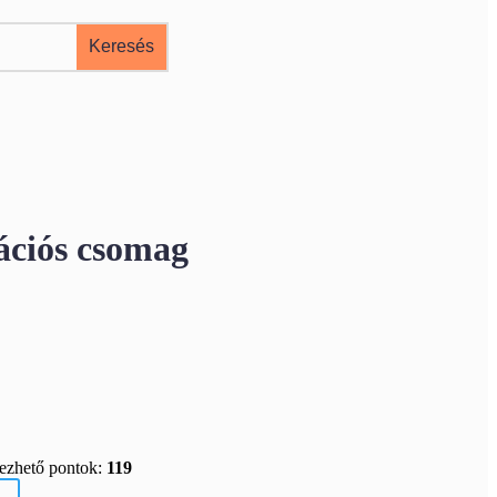
ációs csomag
rezhető pontok:
119