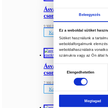
Ásvány dekorációs
Beleegyezés
csomag
Bővebb információ
9 900
Ft
Ez a weboldal sütiket haszn
Kosárba teszem
Sütiket használunk a tartal
weboldalforgalmunk elemzésé
weboldalhasználatra vonatko
számukra vagy az Ön által ha
Ásvány dekorációs
Hozzájárulás
csomag
Elengedhetetlen
kiválasztása
Bővebb információ
7 900
Ft
Kosárba teszem
Megtagad