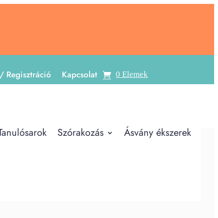
/ Regisztráció
Kapcsolat
0 Elemek
Tanulósarok
Szórakozás
Ásvány ékszerek