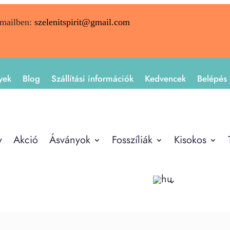
emailben:
szelenitspirit@gmail.com
yek
Blog
Szállítási információk
Kedvencek
Belépés 
y
Akció
Ásványok
Fosszíliák
Kisokos