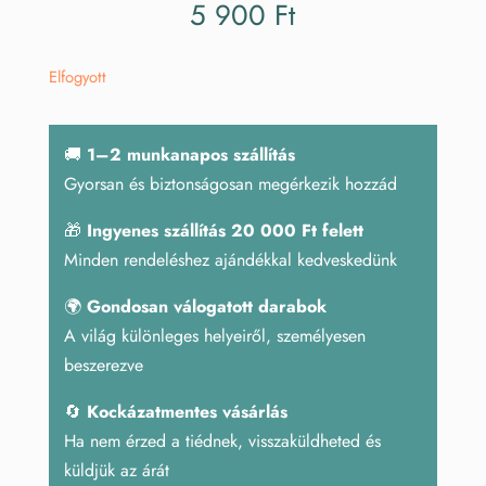
5 900
Ft
Elfogyott
🚚
1–2 munkanapos szállítás
Gyorsan és biztonságosan megérkezik hozzád
🎁
Ingyenes szállítás 20 000 Ft felett
Minden rendeléshez ajándékkal kedveskedünk
🌍
Gondosan válogatott darabok
A világ különleges helyeiről, személyesen
beszerezve
🔄
Kockázatmentes vásárlás
Ha nem érzed a tiédnek, visszaküldheted és
küldjük az árát