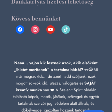
Bankkártyás fizetési lehetőség
Kövess bennünket
facebook
instagram
youtube
tiktok
Naaa… vajon kik lesznek azok, akik elsőként
„ihletet merítenek” a tartalmainkból? 👀😄
Mi
már megszoktuk… de azért hadd szóljunk: ezek
mögött sok-sok idő, utazás, válogatás és
SAJÁT
kreatív munka
van ❤️ A Szelenit Spirit oldalán
található képek, mesék, játékok, szövegek és egyéb
tartalmak szerzői jogi védelem alatt állnak, és
időbélyeggel igazoltan hozzánk tartoznak.