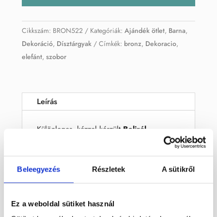
Cikkszám:
BRON522
Kategóriák:
Ajándék ötlet
,
Barna
,
Dekoráció
,
Dísztárgyak
Címkék:
bronz
,
Dekoracio
,
elefánt
,
szobor
Leírás
Különleges, kézzel készült
Baliról
származó bronz elefánt szobrocska
,
amely az egzotikus művészet és a
tradicionális balinéz kézművesség tökéletes
Beleegyezés
Részletek
A sütikről
megtestesítője. Az elefánt a bölcsesség, erő
és szerencse szimbóluma, így ez a
Ez a weboldal sütiket használ
dekorációs tárgy nemcsak gyönyörű