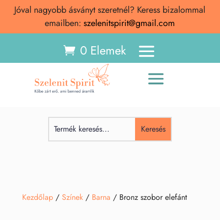
Jóval nagyobb ásványt szeretnél? Keress bizalommal
emailben:
szelenitspirit@gmail.com
0 Elemek
Kezdőlap
/
Színek
/
Barna
/ Bronz szobor elefánt