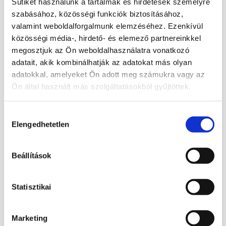
Sütiket használunk a tartalmak és hirdetések személyre
kiegészítője lehet otthonodnak, hanem
szabásához, közösségi funkciók biztosításához,
spirituális jelentést is hordoz.
valamint weboldalforgalmunk elemzéséhez. Ezenkívül
A részletgazdag kidolgozású bronz szobor
közösségi média-, hirdető- és elemező partnereinkkel
megosztjuk az Ön weboldalhasználatra vonatkozó
elegáns dísze lehet nappalinak,
adatait, akik kombinálhatják az adatokat más olyan
dolgozószobának vagy akár irodának.
adatokkal, amelyeket Ön adott meg számukra vagy az
Ajándékként is nagyszerű választás azoknak,
Ön által használt más szolgáltatásokból gyűjtöttek.
akik szeretik a különleges, kézműves
műtárgyakat és az egzotikus hangulatot.
Hozzájárulás
Elengedhetetlen
kiválasztása
Főbb jellemzők:
Eredeti, Baliról származó bronz szobor
Beállítások
Elefánt motívum – szerencse és
bölcsesség szimbóluma
Statisztikai
Részletgazdag, aprólékos kidolgozás
Egyedi dekoráció otthonra vagy irodába
Ideális ajándék különleges alkalmakra
Marketing