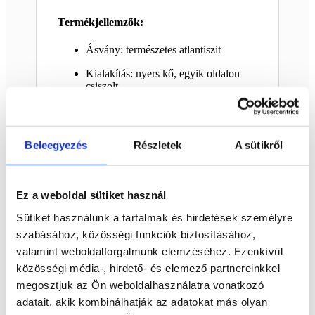
Termékjellemzők:
Ásvány: természetes atlantiszit
Kialakítás: nyers kő, egyik oldalon
csiszolt
Kiszerelés: 2 db / csomag
Szín: lila, bíbor, zöldes árnyalatok,
Beleegyezés
Részletek
A sütikről
természetes mintázattal
Felhasználás: gyűjtés, meditáció,
térharmonizálás, dekoráció
Ez a weboldal sütiket használ
Megjelenés: minden darab egyedi
Sütiket használunk a tartalmak és hirdetések személyre
formájú és mintázatú
szabásához, közösségi funkciók biztosításához,
Miért válaszd ezt a nyers atlantiszit
valamint weboldalforgalmunk elemzéséhez. Ezenkívül
csomagot?
közösségi média-, hirdető- és elemező partnereinkkel
megosztjuk az Ön weboldalhasználatra vonatkozó
Különleges,
ritkább ásványfajta
adatait, akik kombinálhatják az adatokat más olyan
Nyers és csiszolt felület egy kőben