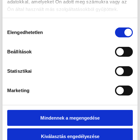
adatokkal, amelyeket Ön adott meg számukra vagy az
Ön által használt más szolgáltatásokból gyűjtöttek.
Természetes, egyedi darabok
Ideális spirituális és dekorációs
célokra is
Hozzájárulás
Elengedhetetlen
kiválasztása
Két darabos kiszerelés – ajándéknak is
kiváló
Beállítások
Ez a
nyers, részben csiszolt atlantiszit
ásványcsomag
tökéletes választás mindazok
számára, akik értékelik a természetes kövek
eredeti szépségét és különleges energiáját.
Statisztikai
Marketing
Kapcsolódó termékek
Érdekelhetnek még…
Mindennek a megengedése
Kapcsolódó termékek
Kiválasztás engedélyezése