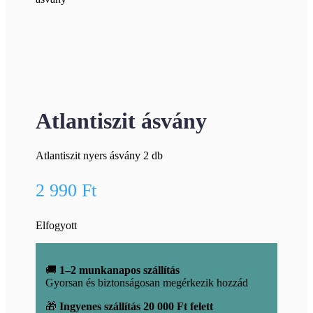
Atlantiszit ásvány
Atlantiszit nyers ásvány 2 db
2 990
Ft
Elfogyott
🚚
1–2 munkanapos szállítás
Gyorsan és biztonságosan megérkezik hozzád
🎁
Ingyenes szállítás 20 000 Ft felett