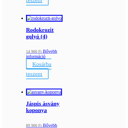
Rodokrozit
golyó (4)
Bővebb
14 900
Ft
információ
Kosárba
teszem
Jáspis ásvány
koponya
Bővebb
89 900
Ft