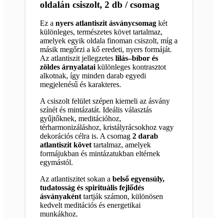
oldalán csiszolt, 2 db / csomag
Ez a
nyers atlantiszit ásványcsomag
két
különleges, természetes követ tartalmaz,
amelyek egyik oldala finoman csiszolt, míg a
másik megőrzi a kő eredeti, nyers formáját.
Az atlantiszit jellegzetes
lilás–bíbor és
zöldes árnyalatai
különleges kontrasztot
alkotnak, így minden darab egyedi
megjelenésű és karakteres.
A csiszolt felület szépen kiemeli az ásvány
színét és mintázatát. Ideális választás
gyűjtőknek, meditációhoz,
térharmonizáláshoz, kristályrácsokhoz vagy
dekorációs célra is. A csomag
2 darab
atlantiszit követ
tartalmaz, amelyek
formájukban és mintázatukban eltérnek
egymástól.
Az atlantiszitet sokan a
belső egyensúly,
tudatosság és spirituális fejlődés
ásványaként
tartják számon, különösen
kedvelt meditációs és energetikai
munkákhoz.