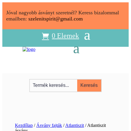
Jóval nagyobb ásványt szeretnél? Keress bizalommal
emailben:
szelenitspirit@gmail.com
0 Elemek
Kezdőlap
/
Ásvány fajták
/
Atlantiszit
/ Atlantiszit
ásvány