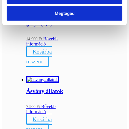
Megtagad
Rodokrozit
golyó (4,4)
Bővebb
14 900
Ft
információ
Kosárba
teszem
Ásvány állatok
Bővebb
7 900
Ft
információ
Kosárba
teszem