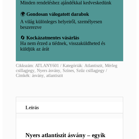
Minden rendeléshez ajándékkal kedveskedünk
🌍
Gondosan válogatott darabok
A világ különleges helyeiről, személyesen
beszerezve
🔄
Kockázatmentes vásárlás
Ha nem érzed a tiédnek, visszaküldheted és
küldjük az árát
Cikkszám:
ATLANY601
Kategóriák:
Atlantiszit
,
Mérleg
csillagjegy
,
Nyers ásvány
,
Színes
,
Szűz csillagjegy
Címkék:
ásvány
,
atlantiszit
Leírás
Nyers atlantiszit ásvány – egyik