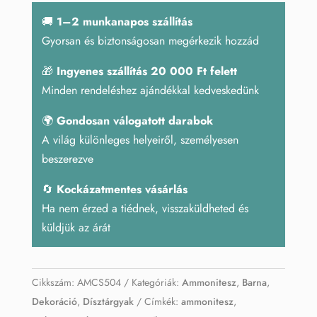
mennyiség
🚚
1–2 munkanapos szállítás
Gyorsan és biztonságosan megérkezik hozzád
🎁
Ingyenes szállítás 20 000 Ft felett
Minden rendeléshez ajándékkal kedveskedünk
🌍
Gondosan válogatott darabok
A világ különleges helyeiről, személyesen
beszerezve
🔄
Kockázatmentes vásárlás
Ha nem érzed a tiédnek, visszaküldheted és
küldjük az árát
Cikkszám:
AMCS504
Kategóriák:
Ammonitesz
,
Barna
,
Dekoráció
,
Dísztárgyak
Címkék:
ammonitesz
,