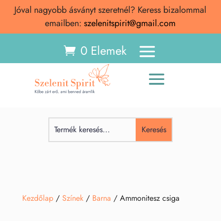
Jóval nagyobb ásványt szeretnél? Keress bizalommal
emailben:
szelenitspirit@gmail.com
0 Elemek
Kezdőlap
/
Színek
/
Barna
/ Ammonitesz csiga