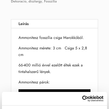
Dekoracio
,
disztargy
,
Fosszília
Leírás
Ammonitesz fosszília csiga Marokkóból.
Ammonitesz mérete: 3 cm Csiga 5 x 2,8
cm
66-400 millió évvel ezelőtt éltek ezek a
tintahalszerű lények.
Ammonitesz párok: