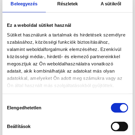
Beleegyezés
Részletek
A sütikről
Ez a weboldal sütiket használ
Sütiket használunk a tartalmak és hirdetések személyre
Feng shuiban nagy erőt tulajdonítanak
szabásához, közösségi funkciók biztosításához,
gyógyító hatásának. Negatív energiák
valamint weboldalforgalmunk elemzéséhez. Ezenkívül
helyett bevonzza a pozitívakat logaritmikus
közösségi média-, hirdető- és elemező partnereinkkel
spiráljával.
megosztjuk az Ön weboldalhasználatra vonatkozó
adatait, akik kombinálhatják az adatokat más olyan
Segít a fejlődésben, változásban,
adatokkal, amelyeket Ön adott meg számukra vagy az
állóképességben. Stressz, depresszió ellen
Ön által használt más szolgáltatásokból gyűjtöttek.
is vélik jótékony hatását.
Hozzájárulás
Elsősorban a harmadik szem csakrához,
Elengedhetetlen
kiválasztása
másodlagosan a gyökér csakrához
kapcsolódik.
Beállítások