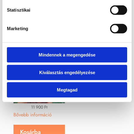
Statisztikai
Kapcsolódó termékek
Marketing
Mindennek a megengedése
Kiválasztás engedélyezése
Megtagad
11 900
Ft
Bővebb információ
Kosárba