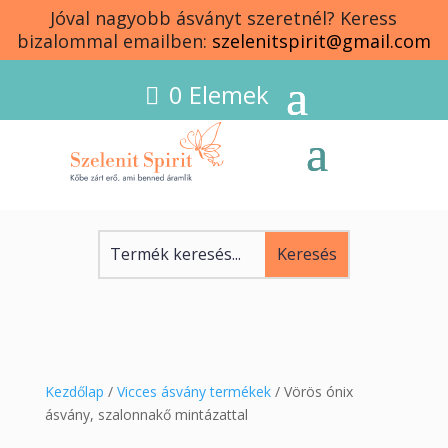
Jóval nagyobb ásványt szeretnél? Keress
bizalommal emailben:
szelenitspirit@gmail.com
0 Elemek
Kezdőlap
/
Vicces ásvány termékek
/ Vörös ónix
ásvány, szalonnakő mintázattal