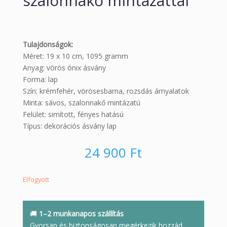
szalonnakő mintázattal
Tulajdonságok:
Méret: 19 x 10 cm, 1095 gramm
Anyag: vörös ónix ásvány
Forma: lap
Szín: krémfehér, vörösesbarna, rozsdás árnyalatok
Minta: sávos, szalonnakő mintázatú
Felület: simított, fényes hatású
Típus: dekorációs ásvány lap
24 900
Ft
Elfogyott
🚚
1–2 munkanapos szállítás
Gyorsan és biztonságosan megérkezik hozzád