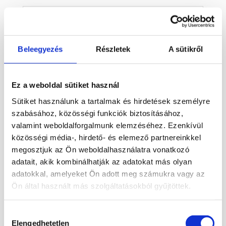
Leírás
Vörös ónix ásvány, szalonnakő
mintázattal
Beleegyezés
Részletek
A sütikről
Vörös ónix ásvány, szalonnakő mintázattal
igazán látványos és különleges ásvány
Ez a weboldal sütiket használ
dekoráció, amely már első pillantásra magára
vonzza a figyelmet. Krémfehér, vörösesbarna
Sütiket használunk a tartalmak és hirdetések személyre
és rozsdás árnyalatai rétegesen váltakoznak,
szabásához, közösségi funkciók biztosításához,
ezért a mintázata erősen emlékeztet a
valamint weboldalforgalmunk elemzéséhez. Ezenkívül
klasszikus „szalonnás” rétegekre. Persze ezt
közösségi média-, hirdető- és elemező partnereinkkel
nem reggelire ajánljuk, hanem polcra, vitrinbe
megosztjuk az Ön weboldalhasználatra vonatkozó
vagy ásványgyűjteménybe.
adatait, akik kombinálhatják az adatokat más olyan
adatokkal, amelyeket Ön adott meg számukra vagy az
A vörös ónix ásvány réteges mintázata
Ön által használt más szolgáltatásokból gyűjtöttek.
minden oldalról más részletet mutat. A
világosabb, krémes részek szépen kiemelik a
vörösesbarna sávokat, a hullámos vonalak
Hozzájárulás
pedig igazán karakteres megjelenést adnak a
Elengedhetetlen
kiválasztása