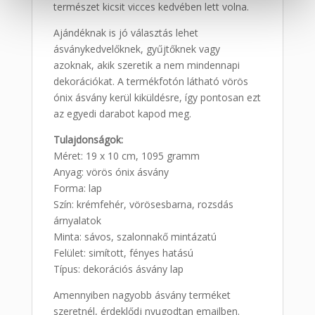
természet kicsit vicces kedvében lett volna.
Ajándéknak is jó választás lehet
ásványkedvelőknek, gyűjtőknek vagy
azoknak, akik szeretik a nem mindennapi
dekorációkat. A termékfotón látható vörös
ónix ásvány kerül kiküldésre, így pontosan ezt
az egyedi darabot kapod meg.
Tulajdonságok:
Méret: 19 x 10 cm, 1095 gramm
Anyag: vörös ónix ásvány
Forma: lap
Szín: krémfehér, vörösesbarna, rozsdás
árnyalatok
Minta: sávos, szalonnakő mintázatú
Felület: simított, fényes hatású
Típus: dekorációs ásvány lap
Amennyiben nagyobb ásvány terméket
szeretnél, érdeklődj nyugodtan emailben.