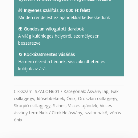
🎁
Ingyenes szállítás 20 000 Ft felett
Minden rendeléshez ajándékkal kedveskedünk
🌍
Gondosan válogatott darabok
A világ különleges helyeiről, személyesen
beszerezve
🔄
Kockázatmentes vásárlás
Ha nem érzed a tiédnek, visszaküldheted és
küldjük az árát
Cikkszám:
SZALON601
Kategóriák:
Ásvány lap
,
Bak
csillagjegy
,
Idősebbeknek
,
Ónix
,
Oroszlán csillagjegy
,
Skorpió csillagjegy
,
Színes
,
Vicces ajándék
,
Vicces
ásvány termékek
Címkék:
ásvány
,
szalonnakő
,
vörös
ónix