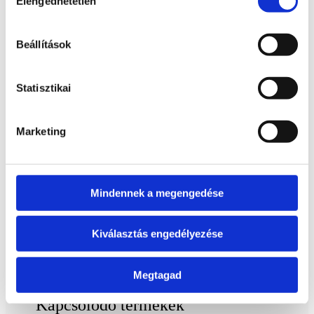
Elengedhetetlen
kiválasztása
5 db ásvány (különböző fajtákból)
Beállítások
változatos formák
Ajánlott felhasználás
Statisztikai
Marketing
ásványgyűjtéshez
lakásdekorációhoz
ajándéknak (születésnap, névnap,
Mindennek a megengedése
karácsony, meglepetés)
Kiválasztás engedélyezése
Megtagad
Kapcsolódó termékek