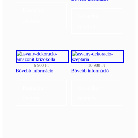
14
9
900 Ft.
900 Ft.
Kosárba
Kosárba
teszem
teszem
6 900
Ft
10 900
Ft
Bővebb információ
Bővebb információ
Kosárba
Kosárba
teszem
teszem