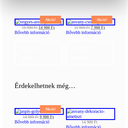
Akció!
Akció!
Original
Current
Original
Current
19 900
Ft
14 900
Ft
11 900
Ft
7 900
Ft
price
price
price
price
Bővebb információ
Bővebb információ
was:
is:
was:
is:
19
14
11
7
900 Ft.
900 Ft.
900 Ft.
900 Ft.
Kosárba
Kosárba
teszem
teszem
Érdekelhetnek még…
Akció!
Original
Current
14 900
Ft
9 900
Ft
price
price
Bővebb információ
14 900
Ft
was:
is:
Bővebb információ