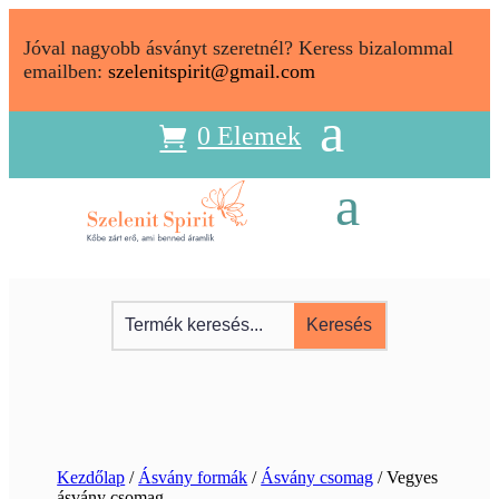
Jóval nagyobb ásványt szeretnél? Keress bizalommal
emailben:
szelenitspirit@gmail.com
0 Elemek
Kezdőlap
/
Ásvány formák
/
Ásvány csomag
/ Vegyes
ásvány csomag