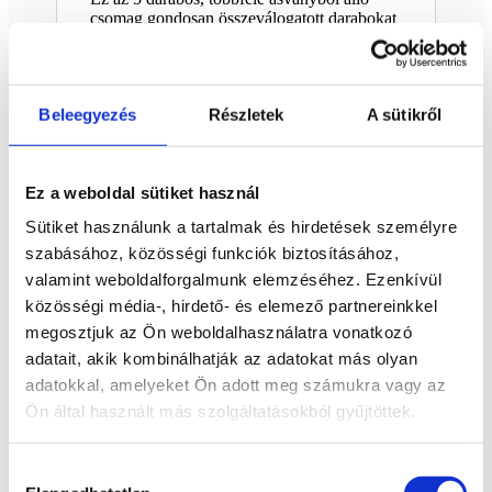
csomag gondosan összeválogatott darabokat
tartalmaz, amelyek színben, rajzolatban és
megjelenésben is szépen kiegészítik
egymást. Ideális választás, ha egyszerre több
ásványt szeretnél kézbe venni, gyűjteni,
Beleegyezés
Részletek
A sütikről
lakásdekorációként használni, vagy
ajándékba adni.
A csomag ásványai:
Ez a weboldal sütiket használ
Ónix piramis 5 x 5,4 cm 120 g
Sütiket használunk a tartalmak és hirdetések személyre
Szfalerit aura kocka 2,3 x 2,4 cm
szabásához, közösségi funkciók biztosításához,
valamint weboldalforgalmunk elemzéséhez. Ezenkívül
Szerpentin csúcs 11,8 x 5,3 cm 458
g
közösségi média-, hirdető- és elemező partnereinkkel
megosztjuk az Ön weboldalhasználatra vonatkozó
Obszidián szív 5,3 x 4 cm 58 g
adatait, akik kombinálhatják az adatokat más olyan
Karneol golyó 2,9 cm
adatokkal, amelyeket Ön adott meg számukra vagy az
Ön által használt más szolgáltatásokból gyűjtöttek.
Mit tartalmaz a csomag
Hozzájárulás