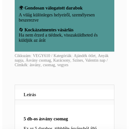
🌍
Gondosan válogatott darabok
A világ különleges helyeiről, személyesen
beszerezve
🔄
Kockázatmentes vásárlás
Ha nem érzed a tiédnek, visszaküldheted és
küldjük az árát
Cikkszám:
VEGY610
Kategóriák:
Ajándék ötlet
,
Anyák
napja
,
Ásvány csomag
,
Karácsony
,
Színes
,
Valentin nap
Címkék:
ásvány
,
csomag
,
vegyes
Leírás
5 db-os ásvány csomag
Ez az 5 darabos, többféle ásványból álló