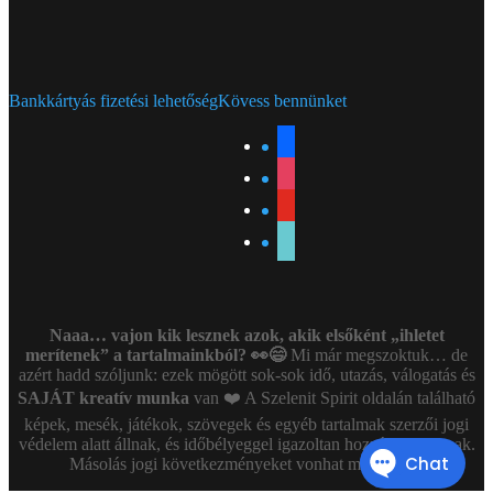
Bankkártyás fizetési lehetőség
Kövess bennünket
facebook
instagram
youtube
tiktok
Naaa… vajon kik lesznek azok, akik elsőként „ihletet
merítenek” a tartalmainkból? 👀😄
Mi már megszoktuk… de
azért hadd szóljunk: ezek mögött sok-sok idő, utazás, válogatás és
SAJÁT kreatív munka
van ❤️ A Szelenit Spirit oldalán található
képek, mesék, játékok, szövegek és egyéb tartalmak szerzői jogi
védelem alatt állnak, és időbélyeggel igazoltan hozzánk tartoznak.
Másolás jogi következményeket vonhat maga után!