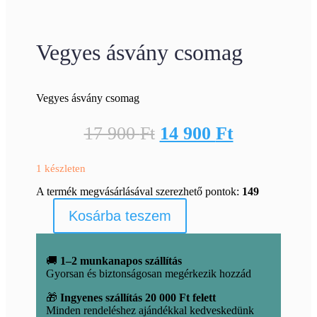
Vegyes ásvány csomag
Vegyes ásvány csomag
Original
Current
17 900
Ft
14 900
Ft
price
price
1 készleten
was:
is:
A termék megvásárlásával szerezhető pontok:
149
17
14
900 Ft.
900 Ft.
Kosárba teszem
Vegyes
ásvány
csomag
mennyiség
🚚
1–2 munkanapos szállítás
Gyorsan és biztonságosan megérkezik hozzád
🎁
Ingyenes szállítás 20 000 Ft felett
Minden rendeléshez ajándékkal kedveskedünk