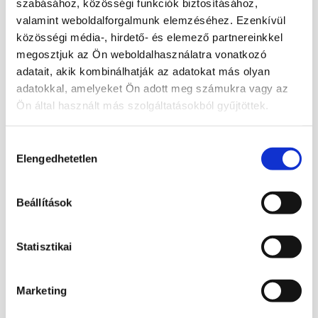
szabásához, közösségi funkciók biztosításához,
kiegészítheti az esetleges orvosi
valamint weboldalforgalmunk elemzéséhez. Ezenkívül
kezeléseket)
közösségi média-, hirdető- és elemező partnereinkkel
megosztjuk az Ön weboldalhasználatra vonatkozó
torok problémákra, méregtelenítő,
adatait, akik kombinálhatják az adatokat más olyan
vérnyomás csökkentő, izomproblémákra
adatokkal, amelyeket Ön adott meg számukra vagy az
Ön által használt más szolgáltatásokból gyűjtöttek.
Lelki hatásai:
kommunikáció
Hozzájárulás
Szerkezete: triklin
Elengedhetetlen
kiválasztása
Szín: kék, cián kék, szürkésfehér,
Beállítások
Keménység: 4 - 7
Törés:
Statisztikai
Csillagjegy: bika
Marketing
Csakra: torok csakra