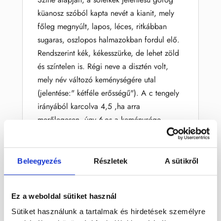
küanosz szóból kapta nevét a kianit, mely
főleg megnyúlt, lapos, léces, ritkábban
sugaras, oszlopos halmazokban fordul elő.
Rendszerint kék, kékesszürke, de lehet zöld
és színtelen is. Régi neve a disztén volt,
mely név változó keménységére utal
(jelentése:" kétféle erősségű"). A c tengely
irányából karcolva 4,5 ,ha arra
merőlegesen, úgy 6-os a keménysége.
Agyagos üledékekben regionális
metamorfózis során képződik. Az Al2Si05
három f polimorfjának egyik alakja, a másik
Beleegyezés
Részletek
A sütikről
kettő a sillimanit és az andaluzit. Mindegyik
polimorf az átalakulás hőmérsékleti és
Ez a weboldal sütiket használ
nyomásviszonyait jelzi.
Sütiket használunk a tartalmak és hirdetések személyre
Gyógyhatásai:
(nem helyettesítheti, csak