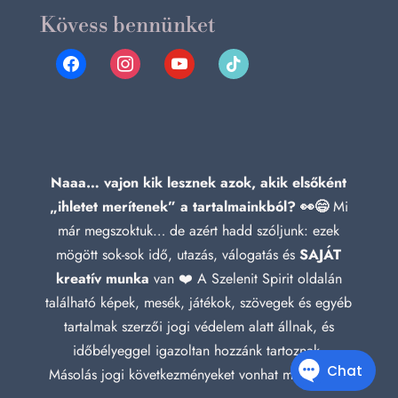
Kövess bennünket
facebook
instagram
youtube
tiktok
Naaa… vajon kik lesznek azok, akik elsőként
„ihletet merítenek” a tartalmainkból? 👀😄
Mi
már megszoktuk… de azért hadd szóljunk: ezek
mögött sok-sok idő, utazás, válogatás és
SAJÁT
kreatív munka
van ❤️ A Szelenit Spirit oldalán
található képek, mesék, játékok, szövegek és egyéb
tartalmak szerzői jogi védelem alatt állnak, és
időbélyeggel igazoltan hozzánk tartoznak.
Másolás jogi következményeket vonhat maga után!