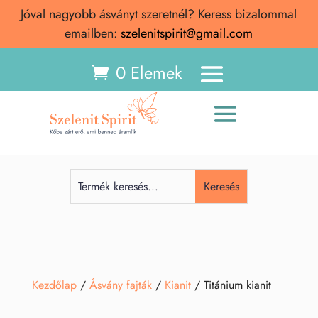
Jóval nagyobb ásványt szeretnél? Keress bizalommal
emailben:
szelenitspirit@gmail.com
0 Elemek
Kezdőlap
/
Ásvány fajták
/
Kianit
/ Titánium kianit