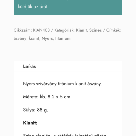
küldjük az árát
Cikkszám:
KIAN403
Kategóriák:
Kianit
,
Színes
Címkék:
ásvány
,
kianit
,
Nyers
,
titánium
Leírás
Nyers szivárvány titánium kianit ásvány.
Mérete: kb. 8,2 x 5 cm
Súlya: 88 g.
Kianit:
Színe alapján, a sötétkék jelentésű görög