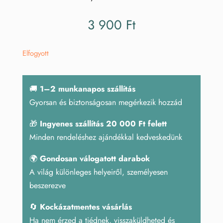
3 900
Ft
Elfogyott
🚚
1–2 munkanapos szállítás
Gyorsan és biztonságosan megérkezik hozzád
🎁
Ingyenes szállítás 20 000 Ft felett
Minden rendeléshez ajándékkal kedveskedünk
🌍
Gondosan válogatott darabok
A világ különleges helyeiről, személyesen
beszerezve
🔄
Kockázatmentes vásárlás
Ha nem érzed a tiédnek, visszaküldheted és