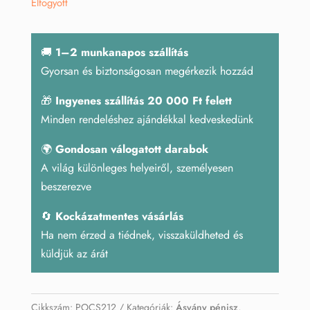
Elfogyott
🚚
1–2 munkanapos szállítás
Gyorsan és biztonságosan megérkezik hozzád
🎁
Ingyenes szállítás 20 000 Ft felett
Minden rendeléshez ajándékkal kedveskedünk
🌍
Gondosan válogatott darabok
A világ különleges helyeiről, személyesen
beszerezve
🔄
Kockázatmentes vásárlás
Ha nem érzed a tiédnek, visszaküldheted és
küldjük az árát
Cikkszám:
POCS212
Kategóriák:
Ásvány pénisz
,