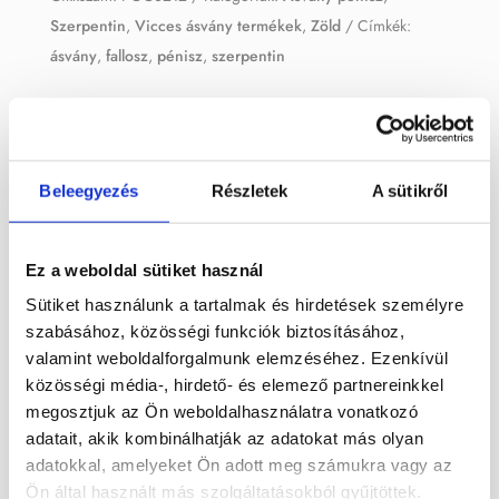
Szerpentin
,
Vicces ásvány termékek
,
Zöld
Címkék:
ásvány
,
fallosz
,
pénisz
,
szerpentin
Leírás
Beleegyezés
Részletek
A sütikről
Szerpentin ásványból készített nagy pénisz
faragvány.
Ez a weboldal sütiket használ
Mérete: 20,5 cm
Sütiket használunk a tartalmak és hirdetések személyre
szabásához, közösségi funkciók biztosításához,
Súlya: 780 g
valamint weboldalforgalmunk elemzéséhez. Ezenkívül
közösségi média-, hirdető- és elemező partnereinkkel
megosztjuk az Ön weboldalhasználatra vonatkozó
Kapcsolódó termékek
adatait, akik kombinálhatják az adatokat más olyan
adatokkal, amelyeket Ön adott meg számukra vagy az
Ön által használt más szolgáltatásokból gyűjtöttek.