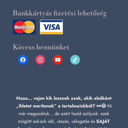
Bankkártyás fizetési lehetőség
Kövess bennünket
facebook
instagram
youtube
tiktok
Naaa… vajon kik lesznek azok, akik elsőként
„ihletet merítenek” a tartalmainkból? 👀😄
Mi
már megszoktuk… de azért hadd szóljunk: ezek
mögött sok-sok idő, utazás, válogatás és
SAJÁT