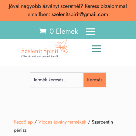
Jóval nagyobb ásványt szeretnél? Keress bizalommal
emailben:
szelenitspirit@gmail.com
0 Elemek
Kezdőlap
/
Vicces ásvány termékek
/ Szerpentin
pénisz