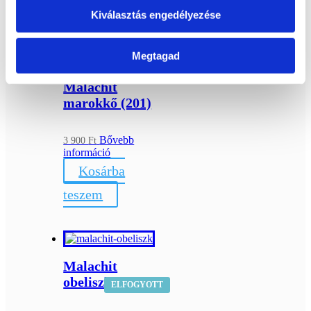
Kapcsolódó termékek
Kiválasztás engedélyezése
Megtagad
Malachit
marokkő (201)
Bővebb
3 900
Ft
információ
Kosárba
teszem
Malachit
obeliszk
ELFOGYOTT