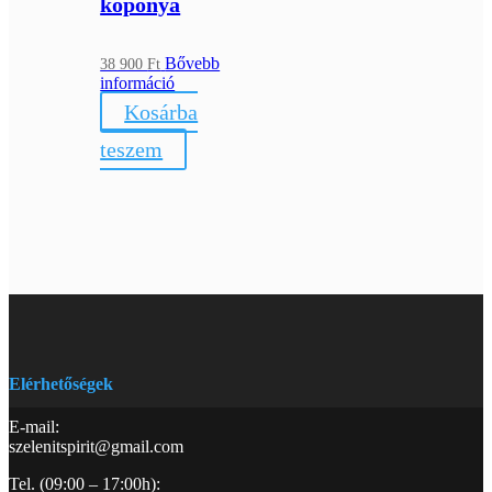
koponya
Bővebb
38 900
Ft
információ
Kosárba
teszem
Elérhetőségek
E-mail:
szelenitspirit@gmail.com
Tel. (09:00 – 17:00h):