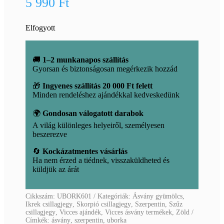
5 990
Ft
Elfogyott
🚚
1–2 munkanapos szállítás
Gyorsan és biztonságosan megérkezik hozzád
🎁
Ingyenes szállítás 20 000 Ft felett
Minden rendeléshez ajándékkal kedveskedünk
🌍
Gondosan válogatott darabok
A világ különleges helyeiről, személyesen
beszerezve
🔄
Kockázatmentes vásárlás
Ha nem érzed a tiédnek, visszaküldheted és
küldjük az árát
Cikkszám:
UBORK601
Kategóriák:
Ásvány gyümölcs
,
Ikrek csillagjegy
,
Skorpió csillagjegy
,
Szerpentin
,
Szűz
csillagjegy
,
Vicces ajándék
,
Vicces ásvány termékek
,
Zöld
Címkék:
ásvány
,
szerpentin
,
uborka