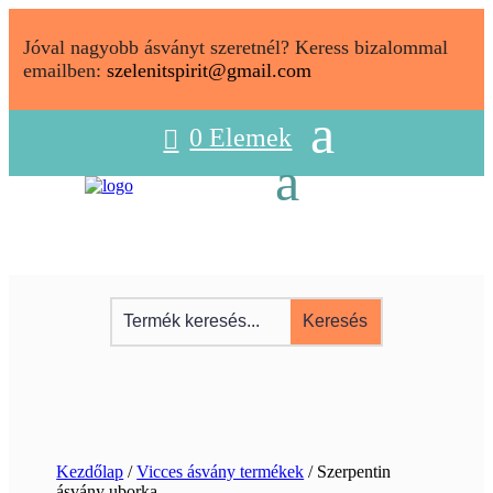
Jóval nagyobb ásványt szeretnél? Keress bizalommal
emailben:
szelenitspirit@gmail.com
0 Elemek
Kezdőlap
/
Vicces ásvány termékek
/ Szerpentin
ásvány uborka