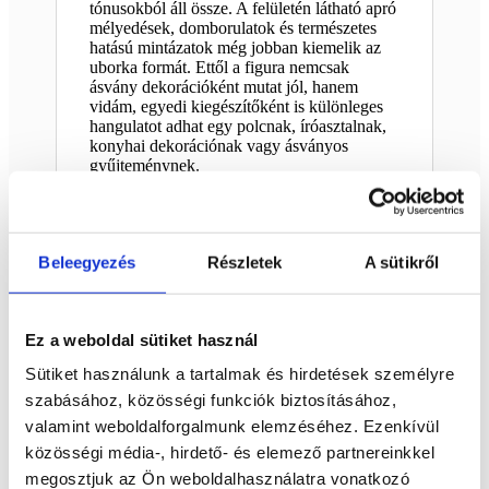
tónusokból áll össze. A felületén látható apró
mélyedések, domborulatok és természetes
hatású mintázatok még jobban kiemelik az
uborka formát. Ettől a figura nemcsak
ásvány dekorációként mutat jól, hanem
vidám, egyedi kiegészítőként is különleges
hangulatot adhat egy polcnak, íróasztalnak,
konyhai dekorációnak vagy ásványos
gyűjteménynek.
Ez a szerpentin uborka figura tökéletes
választás lehet ajándéknak is. Kedves, vicces
és mégis igényes darab, amely nem olcsó
Beleegyezés
Részletek
A sütikről
műanyag hatást kelt, hanem kőből faragott,
karakteres ásvány tárgyként jelenik meg. Jó
választás lehet annak, aki szereti a zöld
ásványokat, a különleges formákat vagy
Ez a weboldal sütiket használ
egyszerűen örülne egy olyan dekorációnak,
amely garantáltan mosolyt csal az arcára.
Sütiket használunk a tartalmak és hirdetések személyre
A szerpentint sokan a megújulás, a belső
szabásához, közösségi funkciók biztosításához,
egyensúly és a nyugodtabb energiák
valamint weboldalforgalmunk elemzéséhez. Ezenkívül
ásványaként tartják számon. Zöld színvilága
közösségi média-, hirdető- és elemező partnereinkkel
miatt természetes, földközeli hangulatot
sugároz, így jól illik natúr, bohém, ásványos
megosztjuk az Ön weboldalhasználatra vonatkozó