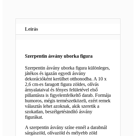
Leírás
Szerpentin ásvány uborka figura
Szerpentin ásvány uborka figura különleges,
játékos és igazán egyedi ásvány
dekorációként kerülhet otthonodba. A 10 x
2,6 cm-es faragott figura zöldes, olívás
árnyalataival és fényes felületével első
pillantásra is figyelemfelkeltő darab. Formája
humoros, mégis természetközeli, ezért remek
választás lehet azoknak, akik szeretik a
szokatlan, beszélgetésindító ásvány
figurákat.
A szerpentin ásvány színe ennél a darabnál
sárgászöld, olívazöld és mélyebb zöld