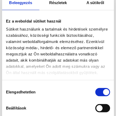
Beleegyezés
Részletek
A sütikről
Cikkszám:
SZEPT512
Kategóriák:
Ásvány tojás
,
Szeptária
Címkék:
ásvány
,
Nyers
,
Szeptária
,
tojás
Ez a weboldal sütiket használ
Sütiket használunk a tartalmak és hirdetések személyre
Leírás
szabásához, közösségi funkciók biztosításához,
valamint weboldalforgalmunk elemzéséhez. Ezenkívül
közösségi média-, hirdető- és elemező partnereinkkel
Fekete szeptária ásvány tojás
megosztjuk az Ön weboldalhasználatra vonatkozó
Madagaszkárról.
adatait, akik kombinálhatják az adatokat más olyan
adatokkal, amelyeket Ön adott meg számukra vagy az
Termék megtekinthető videón Facebook
Ön által használt más szolgáltatásokból gyűjtöttek.
oldalunkon. Amennyiben nagy, exkluzív
ásványt keresel, írj nyugodtan emailben.
Hozzájárulás
Elengedhetetlen
Mérete : 11 x 8 cm
kiválasztása
Súlya: 935 g.
Beállítások