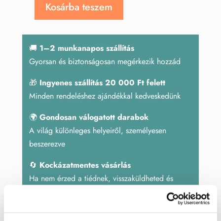
Kosárba teszem
Szeptária
tojás
935
🚚
1–2 munkanapos szállítás
g
Gyorsan és biztonságosan megérkezik hozzád
mennyiség
🎁
Ingyenes szállítás 20 000 Ft felett
Minden rendeléshez ajándékkal kedveskedünk
🌍
Gondosan válogatott darabok
A világ különleges helyeiről, személyesen
beszerezve
🔄
Kockázatmentes vásárlás
Ha nem érzed a tiédnek, visszaküldheted és
küldjük az árát