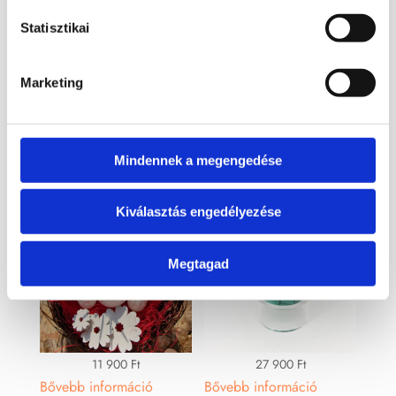
Kapcsolódó termékek
Statisztikai
Marketing
Érdekelhetnek még…
Mindennek a megengedése
Kiválasztás engedélyezése
Megtagad
11 900
Ft
27 900
Ft
Bővebb információ
Bővebb információ