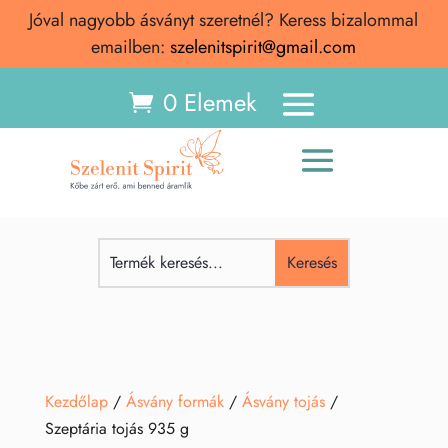
Jóval nagyobb ásványt szeretnél? Keress bizalommal
emailben:
szelenitspirit@gmail.com
0 Elemek
Kezdőlap
/
Ásvány formák
/
Ásvány tojás
/
Szeptária tojás 935 g