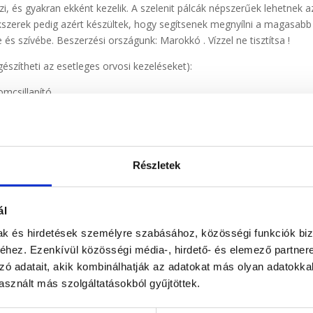
eszi, és gyakran ekként kezelik. A szelenit pálcák népszerűek lehetnek 
kszerek pedig azért készültek, hogy segítsenek megnyílni a magasabb 
és szívébe. Beszerzési országunk: Marokkó . Vízzel ne tisztítsa !
gészítheti az esetleges orvosi kezeléseket):
omcsillapító
Részletek
ál
mak és hirdetések személyre szabásához, közösségi funkciók biz
hez. Ezenkívül közösségi média-, hirdető- és elemező partner
zó adatait, akik kombinálhatják az adatokat más olyan adatokka
sznált más szolgáltatásokból gyűjtöttek.