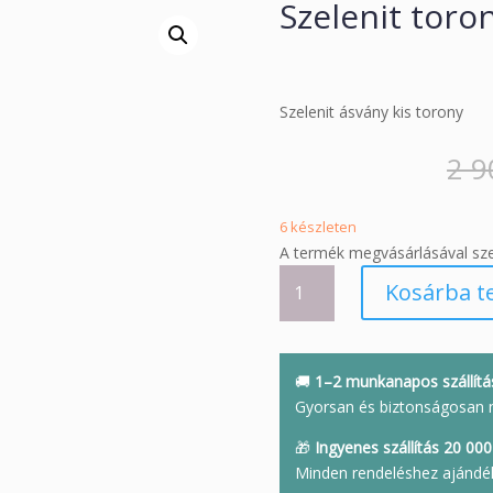
Szelenit toro
Szelenit ásvány kis torony
2 
6 készleten
A termék megvásárlásával sz
Szelenit
Kosárba t
torony
mennyiség
🚚
1–2 munkanapos szállítá
Gyorsan és biztonságosan 
🎁
Ingyenes szállítás 20 000 
Minden rendeléshez ajándé