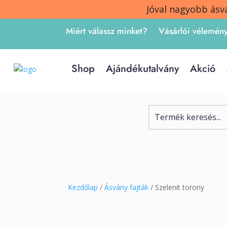
Jóval nagyobb ásv
Miért válassz minket?
Vásárlói vélemén
Shop
Ajándékutalvány
Akció
Kezdőlap
/
Ásvány fajták
/ Szelenit torony