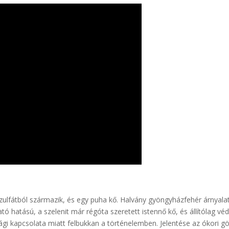
szulfátból származik, és egy puha kő. Halvány gyöngyházfehér árnyala
tó hatású, a szelenit már régóta szeretett istennő kő, és állítólag v
ági kapcsolata miatt felbukkan a történelemben. Jelentése az ókori g