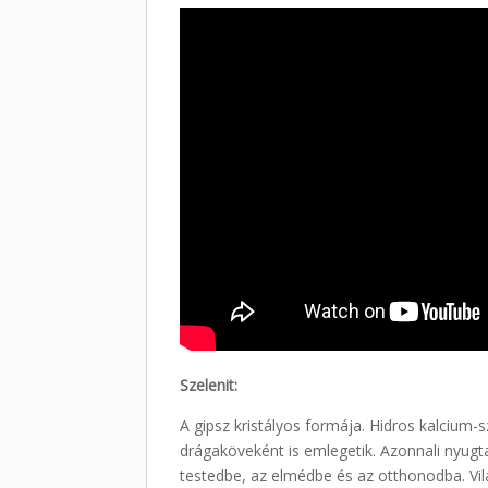
Szelenit:
A gipsz kristályos formája. Hidros kalcium-
drágaköveként is emlegetik. Azonnali nyugta
testedbe, az elmédbe és az otthonodba. Vil