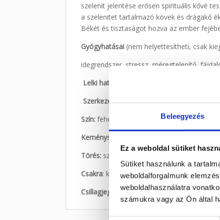
szelenit jelentése erősen spirituális kővé t
a szelenitet tartalmazó kövek és drágakő é
Békét és tisztaságot hozva az ember fejébe 
Gyógyhatásai
(nem helyettesítheti, csak kie
idegrendszer, stressz, méregtelenítő, fájdal
Lelki hatásai:
nyugtató, aura tisztító,
Szerkezete:
monoklin
Beleegyezés
Szín:
fehér
Keménység:
1,5-2 !
Ez a weboldal sütiket haszn
Törés:
szilánkos, egyenetlen
Sütiket használunk a tartal
Csakra
: korona
weboldalforgalmunk elemzésé
weboldalhasználatra vonatko
Csillagjegy:
bika
számukra vagy az Ön által ha