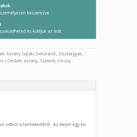
rabok
l, személyesen beszerezve
s
szaküldheted és küldjük az árát
ák:
Ásvány fajták
,
Dekoráció
,
Dísztárgyak
,
es
Címkék:
ásvány
,
Szelenit
,
torony
s videót a termékeinkről . Az elején egy kis