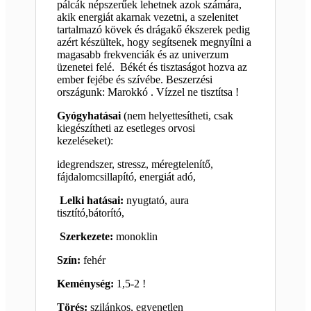
pálcák népszerűek lehetnek azok számára,
akik energiát akarnak vezetni, a szelenitet
tartalmazó kövek és drágakő ékszerek pedig
azért készültek, hogy segítsenek megnyílni a
magasabb frekvenciák és az univerzum
üzenetei felé. Békét és tisztaságot hozva az
ember fejébe és szívébe. Beszerzési
országunk: Marokkó . Vízzel ne tisztítsa !
Gyógyhatásai
(nem helyettesítheti, csak
kiegészítheti az esetleges orvosi
kezeléseket):
idegrendszer, stressz, méregtelenítő,
fájdalomcsillapító, energiát adó,
Lelki hatásai:
nyugtató, aura
tisztító,bátorító,
Szerkezete:
monoklin
Szín:
fehér
Keménység:
1,5-2 !
Törés:
szilánkos, egyenetlen