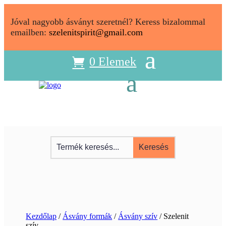
Jóval nagyobb ásványt szeretnél? Keress bizalommal
emailben:
szelenitspirit@gmail.com
0 Elemek
Kezdőlap
/
Ásvány formák
/
Ásvány szív
/ Szelenit
szív