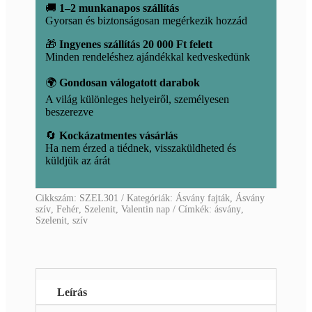
🚚
1–2 munkanapos szállítás
Gyorsan és biztonságosan megérkezik hozzád
🎁
Ingyenes szállítás 20 000 Ft felett
Minden rendeléshez ajándékkal kedveskedünk
🌍
Gondosan válogatott darabok
A világ különleges helyeiről, személyesen
beszerezve
🔄
Kockázatmentes vásárlás
Ha nem érzed a tiédnek, visszaküldheted és
küldjük az árát
Cikkszám:
SZEL301
Kategóriák:
Ásvány fajták
,
Ásvány
szív
,
Fehér
,
Szelenit
,
Valentin nap
Címkék:
ásvány
,
Szelenit
,
szív
Leírás