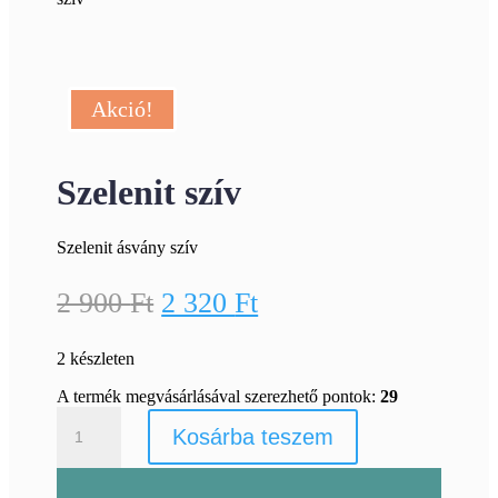
Akció!
Szelenit szív
Szelenit ásvány szív
Original
Current
2 900
Ft
2 320
Ft
price
price
2 készleten
was:
is:
2
2
A termék megvásárlásával szerezhető pontok:
29
Szelenit
900 Ft.
320 Ft.
Kosárba teszem
szív
mennyiség