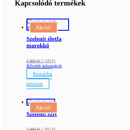
Kapcsolódó termékek
Akció!
Szelenit életfa
marokkő
Original
Current
2 900
Ft
2 320
Ft
price
price
Bővebb információ
was:
is:
Kosárba
2
2
900 Ft.
320 Ft.
teszem
Akció!
Szelenit szív
Original
Current
2 490
Ft
1 992
Ft