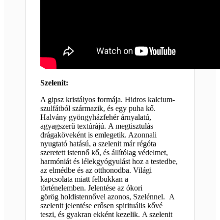
Szelenit:
A gipsz kristályos formája. Hidros kalcium-
szulfátból származik, és egy puha kő.
Halvány gyöngyházfehér árnyalatú,
agyagszerű textúrájú. A megtisztulás
drágaköveként is emlegetik. Azonnali
nyugtató hatású, a szelenit már régóta
szeretett istennő kő, és állítólag védelmet,
harmóniát és lélekgyógyulást hoz a testedbe,
az elmédbe és az otthonodba. Világi
kapcsolata miatt felbukkan a
történelemben. Jelentése az ókori
görög holdistennővel azonos, Szelénnel. A
szelenit jelentése erősen spirituális kővé
teszi, és gyakran ekként kezelik. A szelenit