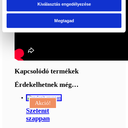
Kiválasztás engedélyezése
Megtagad
Kapcsolódó termékek
Érdekelhetnek még…
Akció!
Szelenit
szappan