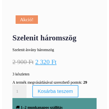
Akció!
Szelenit háromszög
Szelenit ásvány háromszög
Original
Current
2 900
Ft
2 320
Ft
price
price
3 készleten
was:
is:
2
2
A termék megvásárlásával szerezhető pontok:
29
Szelenit
900 Ft.
320 Ft.
Kosárba teszem
háromszög
mennyiség
🚚
1–2 munkanapos szállítás