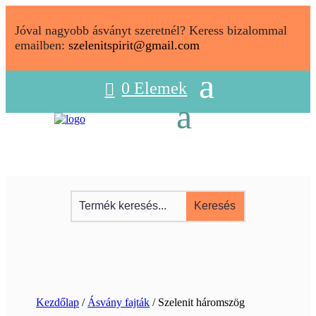
Jóval nagyobb ásványt szeretnél? Keress bizalommal
emailben:
szelenitspirit@gmail.com
0 Elemek
Kezdőlap
/
Ásvány fajták
/ Szelenit háromszög