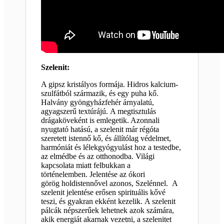
Szelenit:
A gipsz kristályos formája. Hidros kalcium-
szulfátból származik, és egy puha kő.
Halvány gyöngyházfehér árnyalatú,
agyagszerű textúrájú. A megtisztulás
drágaköveként is emlegetik. Azonnali
nyugtató hatású, a szelenit már régóta
szeretett istennő kő, és állítólag védelmet,
harmóniát és lélekgyógyulást hoz a testedbe,
az elmédbe és az otthonodba. Világi
kapcsolata miatt felbukkan a
történelemben. Jelentése az ókori
görög holdistennővel azonos, Szelénnel. A
szelenit jelentése erősen spirituális kővé
teszi, és gyakran ekként kezelik. A szelenit
pálcák népszerűek lehetnek azok számára,
akik energiát akarnak vezetni, a szelenitet