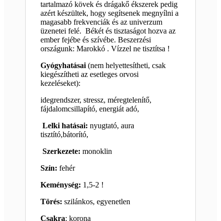
tartalmazó kövek és drágakő ékszerek pedig
azért készültek, hogy segítsenek megnyílni a
magasabb frekvenciák és az univerzum
üzenetei felé. Békét és tisztaságot hozva az
ember fejébe és szívébe. Beszerzési
országunk: Marokkó . Vízzel ne tisztítsa !
Gyógyhatásai
(nem helyettesítheti, csak
kiegészítheti az esetleges orvosi
kezeléseket):
idegrendszer, stressz, méregtelenítő,
fájdalomcsillapító, energiát adó,
Lelki hatásai:
nyugtató, aura
tisztító,bátorító,
Szerkezete:
monoklin
Szín:
fehér
Keménység:
1,5-2 !
Törés:
szilánkos, egyenetlen
Csakra
: korona