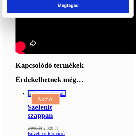
Megtagad
Kapcsolódó termékek
Érdekelhetnek még…
Akció!
Szelenit
szappan
Original
Current
2 900
Ft
2 320
Ft
price
price
Bővebb információ