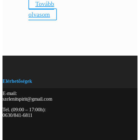
Tovább
2
1
200 Ft.
760 Ft.
olvasom
Elérhetőségek
E-mail:
szelenitspirit@gmail.com
Tel. (09:00 – 17:00h):
0630/841-6811