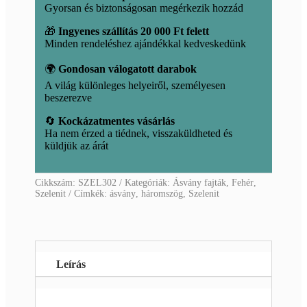
Gyorsan és biztonságosan megérkezik hozzád
🎁
Ingyenes szállítás 20 000 Ft felett
Minden rendeléshez ajándékkal kedveskedünk
🌍
Gondosan válogatott darabok
A világ különleges helyeiről, személyesen
beszerezve
🔄
Kockázatmentes vásárlás
Ha nem érzed a tiédnek, visszaküldheted és
küldjük az árát
Cikkszám:
SZEL302
Kategóriák:
Ásvány fajták
,
Fehér
,
Szelenit
Címkék:
ásvány
,
háromszög
,
Szelenit
Leírás