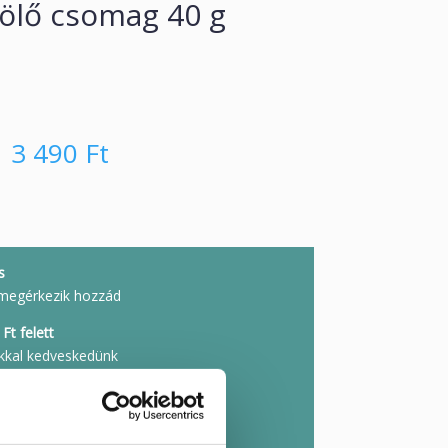
tölő csomag 40 g
3 490
Ft
s
megérkezik hozzád
Ft felett
kkal kedveskedünk
rabok
l, személyesen beszerezve