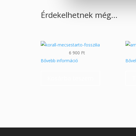
Érdekelhetnek még…
6 900
Ft
Bővebb információ
Bőve
Kosárba teszem
T