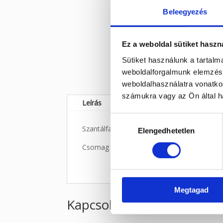
Beleegyezés
Ez a weboldal sütiket haszn
Sütiket használunk a tartal
weboldalforgalmunk elemzésé
weboldalhasználatra vonatko
számukra vagy az Ön által ha
Leírás
Hozzájárulás
Szantálfa füstölő pálcák, 6 cm hosszúak.
Elengedhetetlen
kiválasztása
Csomag tartalma 40 g
Megtagad
Kapcsolódó termékek