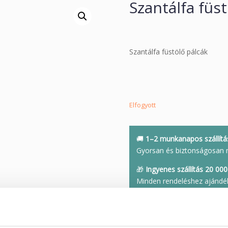
Szantálfa füs
Szantálfa füstölő pálcák
Elfogyott
🚚
1–2 munkanapos szállítá
Gyorsan és biztonságosan 
🎁
Ingyenes szállítás 20 000 
Minden rendeléshez ajándé
🌍
Gondosan válogatott da
A világ különleges helyeirő