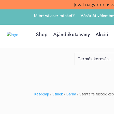
Jóval nagyobb ásv
Miért válassz minket?
Vásárlói vélemén
Shop
Ajándékutalvány
Akció
Kezdőlap
/
Színek
/
Barna
/ Szantálfa füstölő c