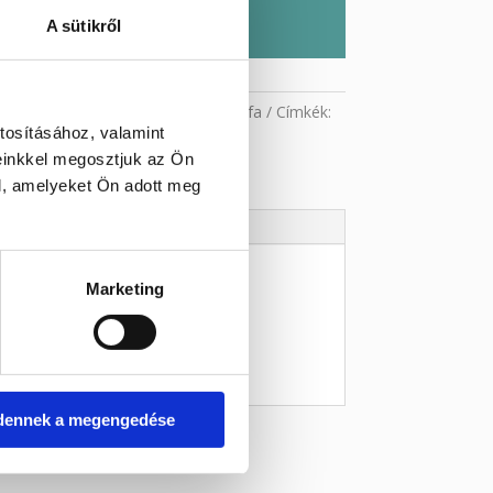
s
A sütikről
szaküldheted és küldjük az árát
riák:
Aromaterápia
,
Barna
,
Szantálfa
Címkék:
tosításához, valamint
lfa
einkkel megosztjuk az Ön
l, amelyeket Ön adott meg
Marketing
dennek a megengedése