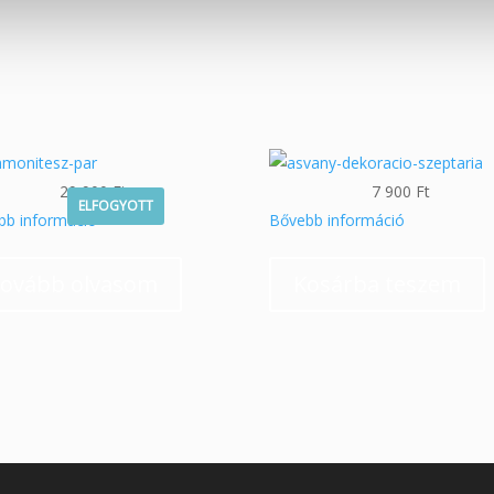
29 900
Ft
7 900
Ft
ELFOGYOTT
bb információ
Bővebb információ
ovább olvasom
Kosárba teszem