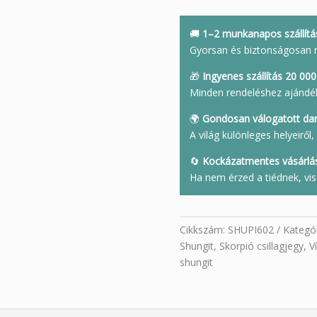
piramis
5
🚚
1–2 munkanapos szállítá
cm
Gyorsan és biztonságosan 
mennyiség
🎁
Ingyenes szállítás 20 000 
Minden rendeléshez ajándé
🌍
Gondosan válogatott da
A világ különleges helyeirő
🔄
Kockázatmentes vásárlá
Ha nem érzed a tiédnek, vis
Cikkszám:
SHUPI602
Kategó
Shungit
,
Skorpió csillagjegy
,
V
shungit