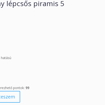
y lépcsős piramis 5
t hatású
erezhető pontok:
99
teszem