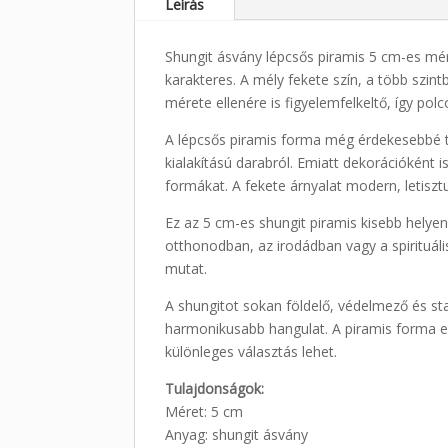
Leírás
Shungit ásvány lépcsős piramis 5 cm-es mére
karakteres. A mély fekete szín, a több szin
mérete ellenére is figyelemfelkeltő, így p
A lépcsős piramis forma még érdekesebbé t
kialakítású darabról. Emiatt dekorációként 
formákat. A fekete árnyalat modern, letisztu
Ez az 5 cm-es shungit piramis kisebb helyen
otthonodban, az irodádban vagy a spirituáli
mutat.
A shungitot sokan földelő, védelmező és st
harmonikusabb hangulat. A piramis forma ez
különleges választás lehet.
Tulajdonságok:
Méret: 5 cm
Anyag: shungit ásvány