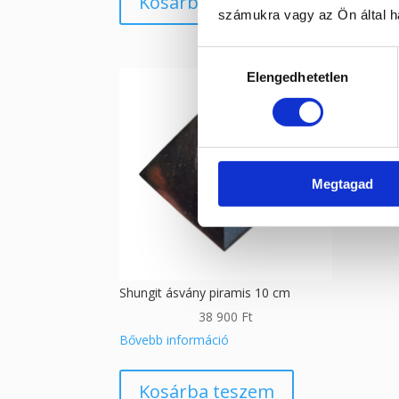
Kosárba teszem
számukra vagy az Ön által ha
Hozzájárulás
Elengedhetetlen
kiválasztása
Megtagad
Shungit ásvány piramis 10 cm
38 900
Ft
Bővebb információ
Kosárba teszem