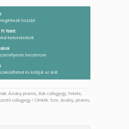
s
megérkezik hozzád
Ft felett
kkal kedveskedünk
rabok
l, személyesen beszerezve
s
szaküldheted és küldjük az árát
riák:
Ásvány piramis
,
Bak csillagjegy
,
Fekete
,
ízöntő csillagjegy
Címkék:
5cm
,
ásvány
,
piramis
,