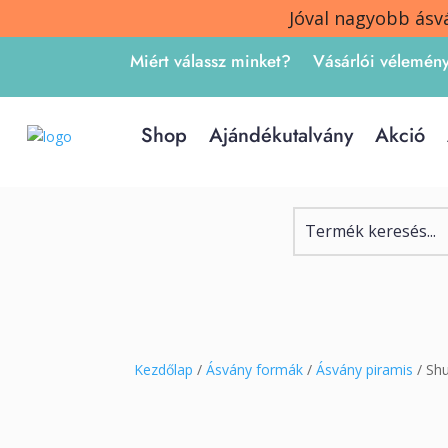
Jóval nagyobb ásv
Miért válassz minket?
Vásárlói vélemén
Shop
Ajándékutalvány
Akció
Kezdőlap
/
Ásvány formák
/
Ásvány piramis
/ Shu