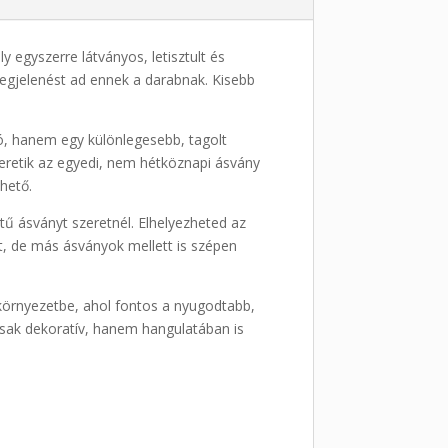
 egyszerre látványos, letisztult és
 megjelenést ad ennek a darabnak. Kisebb
ó, hanem egy különlegesebb, tagolt
szeretik az egyedi, nem hétköznapi ásvány
thető.
tű ásványt szeretnél. Elhelyezheted az
nt, de más ásványok mellett is szépen
 környezetbe, ahol fontos a nyugodtabb,
csak dekoratív, hanem hangulatában is