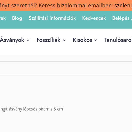
ányt szeretnél? Keress bizalommal emailben:
szelen
yek
Blog
Szállítási információk
Kedvencek
Belépés 
Ásványok
Fosszíliák
Kisokos
Tanulósaro
ngit ásvány lépcsős piramis 5 cm