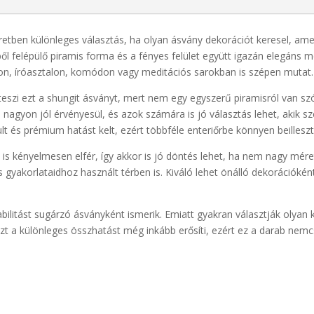
tben különleges választás, ha olyan ásvány dekorációt keresel, amely
tből felépülő piramis forma és a fényes felület együtt igazán elegáns
olcon, íróasztalon, komódon vagy meditációs sarokban is szépen mutat.
eszi ezt a shungit ásványt, mert nem egy egyszerű piramisról van sz
is nagyon jól érvényesül, és azok számára is jó választás lehet, akik 
lt és prémium hatást kelt, ezért többféle enteriőrbe könnyen beillesz
 is kényelmesen elfér, így akkor is jó döntés lehet, ha nem nagy mére
s gyakorlataidhoz használt térben is. Kiváló lehet önálló dekorációké
abilitást sugárzó ásványként ismerik. Emiatt gyakran választják olyan
t a különleges összhatást még inkább erősíti, ezért ez a darab nem