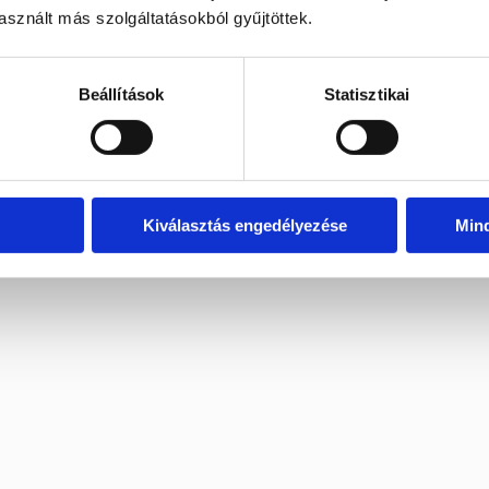
sznált más szolgáltatásokból gyűjtöttek.
Beállítások
Statisztikai
Kiválasztás engedélyezése
Min