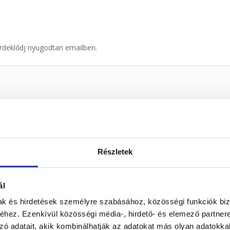
rdeklődj nyugodtan emailben.
Részletek
ál
mak és hirdetések személyre szabásához, közösségi funkciók biz
hez. Ezenkívül közösségi média-, hirdető- és elemező partner
zó adatait, akik kombinálhatják az adatokat más olyan adatokka