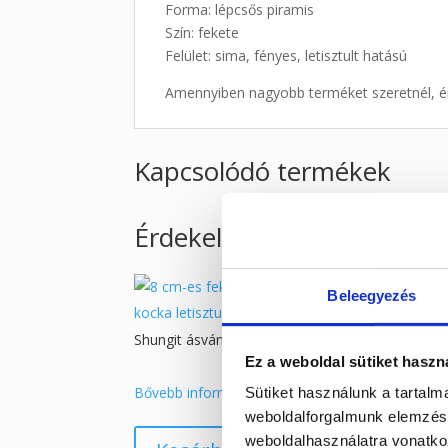
Forma: lépcsős piramis
Szín: fekete
Felület: sima, fényes, letisztult hatású
Amennyiben nagyobb terméket szeretnél, é
Kapcsolódó termékek
Érdekelhetnek még…
Beleegyezés
Shungit ásvány kocka 8 cm
Ez a weboldal sütiket haszn
44 900
Ft
Bővebb információ
Sütiket használunk a tartal
weboldalforgalmunk elemzésé
weboldalhasználatra vonatko