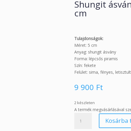
Shungit ásván
cm
Tulajdonságok:
Méret: 5 cm
Anyag: shungit ásvány
Forma: lépcsős piramis
Szín: fekete
Felület: sima, fényes, letisztul
9 900
Ft
2 készleten
A termék megvásárlásával sz
Shungit
Kosárba 
ásvány
lépcsős