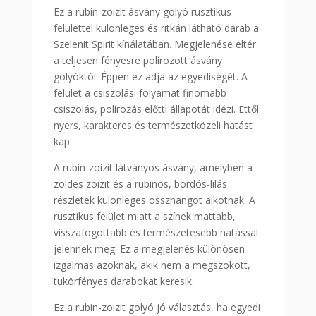
Ez a rubin-zoizit ásvány golyó rusztikus
felülettel különleges és ritkán látható darab a
Szelenit Spirit kínálatában. Megjelenése eltér
a teljesen fényesre polírozott ásvány
golyóktól. Éppen ez adja az egyediségét. A
felület a csiszolási folyamat finomabb
csiszolás, polírozás előtti állapotát idézi. Ettől
nyers, karakteres és természetközeli hatást
kap.
A rubin-zoizit látványos ásvány, amelyben a
zöldes zoizit és a rubinos, bordós-lilás
részletek különleges összhangot alkotnak. A
rusztikus felület miatt a színek mattabb,
visszafogottabb és természetesebb hatással
jelennek meg. Ez a megjelenés különösen
izgalmas azoknak, akik nem a megszokott,
tükörfényes darabokat keresik.
Ez a rubin-zoizit golyó jó választás, ha egyedi