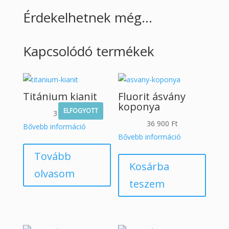
Érdekelhetnek még…
Kapcsolódó termékek
Titánium kianit
Fluorit ásvány
koponya
ELFOGYOTT
3 900
Ft
36 900
Ft
Bővebb információ
Bővebb információ
Tovább
Kosárba
olvasom
teszem