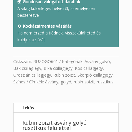
🌍
Gondosan válogatott darabok
A világ különleges helyeiről, személyesen
beszerezve
🔄
Kockázatmentes vásárlás
Ha nem érzed a tiédnek, visszaküldheted és
küldjük az árát
Cikkszám:
RUZOGO601
Kategóriák:
Ásvány golyó
,
Bak csillagjegy
,
Bika csillagjegy
,
Kos csillagjegy
,
Oroszlán csillagjegy
,
Rubin zoizit
,
Skorpió csillagjegy
,
Színes
Címkék:
ásvány
,
golyó
,
rubin zoizit
,
rusztikus
Leírás
Rubin-zoizit ásvány golyó
rusztikus felülettel