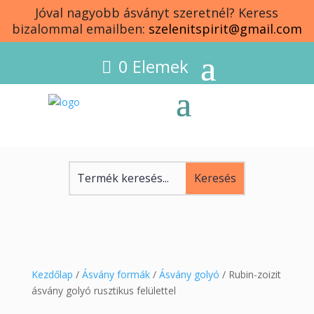
Jóval nagyobb ásványt szeretnél? Keress
bizalommal emailben:
szelenitspirit@gmail.com
0 Elemek
Kezdőlap
/
Ásvány formák
/
Ásvány golyó
/ Rubin-zoizit
ásvány golyó rusztikus felülettel