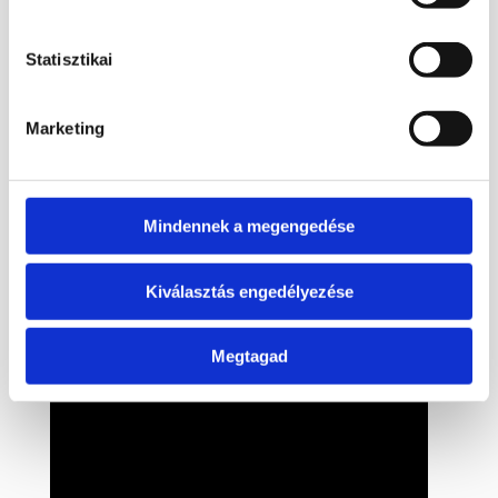
Méret: 8 cm
Anyag: rubin-zoizit
Forma: golyó
Statisztikai
Felület: rusztikus, mattabb, finom csiszolás /
polírozás előtti hatás
Marketing
Szín: zöldes, rubinos, bordós-lilás, fekete
mintázattal
Amennyiben nagyobb terméket szeretnél,
érdeklődj nyugodtan emailben.
Mindennek a megengedése
Kiválasztás engedélyezése
Megtagad