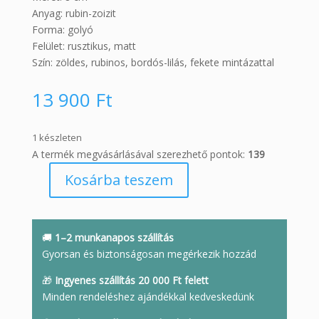
Anyag: rubin-zoizit
Forma: golyó
Felület: rusztikus, matt
Szín: zöldes, rubinos, bordós-lilás, fekete mintázattal
13 900
Ft
1 készleten
A termék megvásárlásával szerezhető pontok:
139
Kosárba teszem
Rubin-
zoizit
ásvány
golyó
🚚
1–2 munkanapos szállítás
rusztikus
Gyorsan és biztonságosan megérkezik hozzád
felülettel
🎁
Ingyenes szállítás 20 000 Ft felett
mennyiség
Minden rendeléshez ajándékkal kedveskedünk