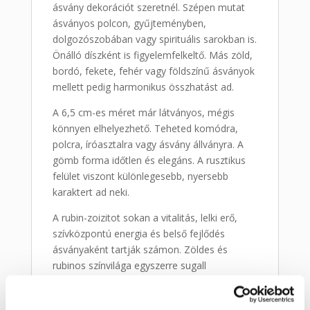
ásvány dekorációt szeretnél. Szépen mutat
ásványos polcon, gyűjteményben,
dolgozószobában vagy spirituális sarokban is.
Önálló díszként is figyelemfelkeltő. Más zöld,
bordó, fekete, fehér vagy földszínű ásványok
mellett pedig harmonikus összhatást ad.
A 6,5 cm-es méret már látványos, mégis
könnyen elhelyezhető. Teheted komódra,
polcra, íróasztalra vagy ásvány állványra. A
gömb forma időtlen és elegáns. A rusztikus
felület viszont különlegesebb, nyersebb
karaktert ad neki.
A rubin-zoizitot sokan a vitalitás, lelki erő,
szívközpontú energia és belső fejlődés
ásványaként tartják számon. Zöldes és
rubinos színvilága egyszerre sugall
frissességet, mélységet és erőt. Emiatt olyan
térbe is jól illik, ahol fontos az inspiráló,