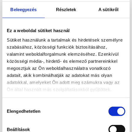
természetközeli hangulat.
Beleegyezés
Részletek
A sütikről
Ajándéknak is izgalmas választás lehet.
Ajánlható ásványkedvelőknek, gyűjtőknek és
azoknak, akik szeretik a nem mindennapi
Ez a weboldal sütiket használ
lakásdekorációkat. Születésnapra, új
otthonba vagy meditációs térbe is szép ötlet.
Sütiket használunk a tartalmak és hirdetések személyre
A különleges felület miatt könnyen
szabásához, közösségi funkciók biztosításához,
beszélgetésindító darabbá válhat.
valamint weboldalforgalmunk elemzéséhez. Ezenkívül
közösségi média-, hirdető- és elemező partnereinkkel
Fontos, hogy ez a felületi jelleg a termék
megosztjuk az Ön weboldalhasználatra vonatkozó
különlegessége. Nem hibáról van szó. A
adatait, akik kombinálhatják az adatokat más olyan
darab nem a teljesen magasfényű polírozott
adatokkal, amelyeket Ön adott meg számukra vagy az
kategóriába tartozik. Inkább egy tudatosan
Ön által használt más szolgáltatásokból gyűjtöttek.
meghagyott, rusztikusabb, természetesebb
megjelenést képvisel.
Hozzájárulás
Instagram
oldalunkon találsz
videó
kat,
Elengedhetetlen
kiválasztása
aktuális
akció
kat pedig
ide kattintva
látod.
Tulajdonságok:
Beállítások