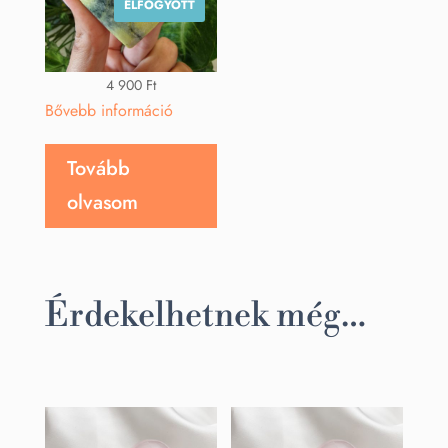
ELFOGYOTT
4 900
Ft
Bővebb információ
Tovább
olvasom
Érdekelhetnek még…