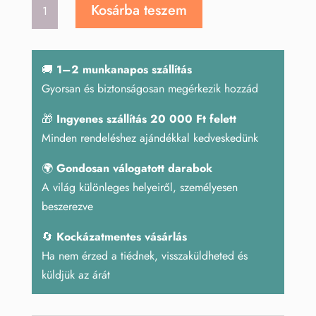
Rózsakvarc
Kosárba teszem
szív
5
cm
🚚
1–2 munkanapos szállítás
mennyiség
Gyorsan és biztonságosan megérkezik hozzád
🎁
Ingyenes szállítás 20 000 Ft felett
Minden rendeléshez ajándékkal kedveskedünk
🌍
Gondosan válogatott darabok
A világ különleges helyeiről, személyesen
beszerezve
🔄
Kockázatmentes vásárlás
Ha nem érzed a tiédnek, visszaküldheted és
küldjük az árát