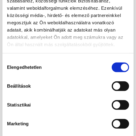
szabásához, közösségi funkciók biztosításához,
újabban gyógyító kristályként is használják.
valamint weboldalforgalmunk elemzéséhez. Ezenkívül
Az erős rózsaszín rózsakvarcok festettek.
közösségi média-, hirdető- és elemező partnereinkkel
megosztjuk az Ön weboldalhasználatra vonatkozó
Gyógyhatásai:
(nem helyettesítheti, csak
adatait, akik kombinálhatják az adatokat más olyan
kiegészítheti az esetleges orvosi
adatokkal, amelyeket Ön adott meg számukra vagy az
kezeléseket)
Ön által használt más szolgáltatásokból gyűjtöttek.
termékenységre, kimerültségre, leukémiára,
Hozzájárulás
nemi szervekre, szívre
Elengedhetetlen
kiválasztása
Lelki hatásai:
szorongásra, megbocsátásra,
önbizalomra
Beállítások
Szerkezete: trigonális
Statisztikai
Szín: halvány rózsaszín, rózsaszín
Keménység: 7
Marketing
Törés: kagylós