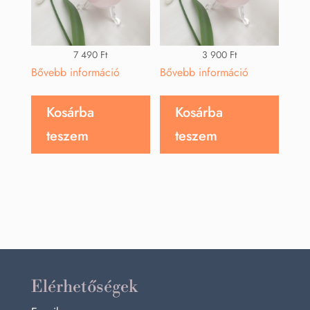
7 490
Ft
3 900
Ft
Bővebb információ
Bővebb információ
Kosárba
Kosárba
teszem
teszem
Elérhetőségek