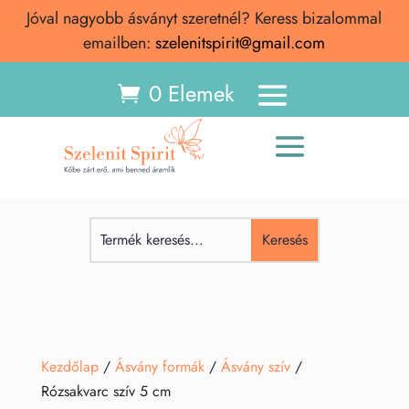
Jóval nagyobb ásványt szeretnél? Keress bizalommal
emailben:
szelenitspirit@gmail.com
0 Elemek
Kezdőlap
/
Ásvány formák
/
Ásvány szív
/
Rózsakvarc szív 5 cm