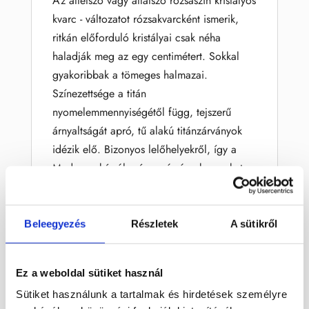
Az áttetsző vagy átlátszó rózsaszín kristályos
kvarc - változatot rózsakvarcként ismerik,
ritkán előforduló kristályai csak néha
haladják meg az egy centimétert. Sokkal
gyakoribbak a tömeges halmazai.
Színezettsége a titán
nyomelemmennyiségétől függ, tejszerű
árnyaltságát apró, tű alakú titánzárványok
idézik elő. Bizonyos lelőhelyekről, így a
Madagaszkárról származó rózsakvarcokat,
ha megfelelő irányban kabosonra
csiszolják, a zafírhoz hasonló aszterizmust
(csillagalakot) mutatnak, bár ez a csillag
Beleegyezés
Részletek
A sütikről
hatás nem éles, és nem is erős. A
rózsakvarc általában pegmatitokban, néha
Ez a weboldal sütiket használ
több 100 kilogrammos tömegekben fordul
Sütiket használunk a tartalmak és hirdetések személyre
elő. A rózsakvarcot régóta faragják,