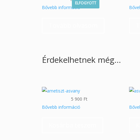
ELFOGYOTT
Bővebb információ
Bőve
Tovább olvasom
T
Érdekelhetnek még…
5 900
Ft
Bővebb információ
Bőve
Kosárba teszem
K