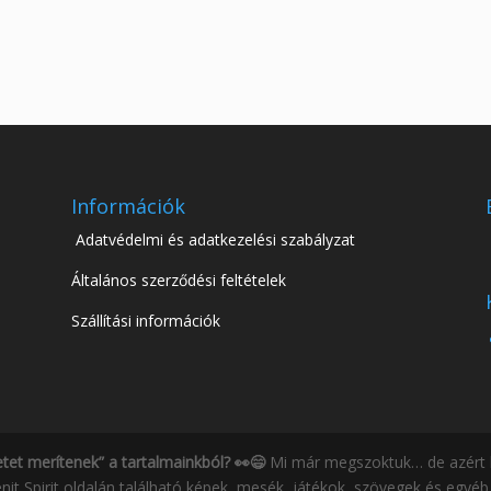
Információk
Adatvédelmi és adatkezelési szabályzat
Általános szerződési feltételek
Szállítási információk
etet merítenek” a tartalmainkból? 👀😄
Mi már megszoktuk… de azért h
nit Spirit oldalán található képek, mesék, játékok, szövegek és egyéb 