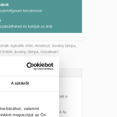
rabok
l, személyesen beszerezve
s
szaküldheted és küldjük az árát
óriák:
Ajándék ötlet
,
Ametiszt
,
Ásvány lámpa
,
Címkék:
ásvány
,
lámpa
,
rózsakvarc
A sütikről
ja. A lámpa lágy, meleg fénye kiemeli a
tosításához, valamint
zitív energiával tölti meg a teret. A fa
einkkel megosztjuk az Ön