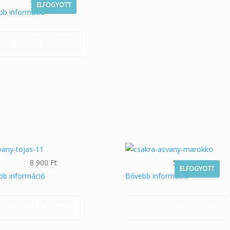
ELFOGYOTT
bb információ
ovább olvasom
8 900
Ft
5 900
Ft
ELFOGYOTT
bb információ
Bővebb információ
osárba teszem
Tovább olvasom