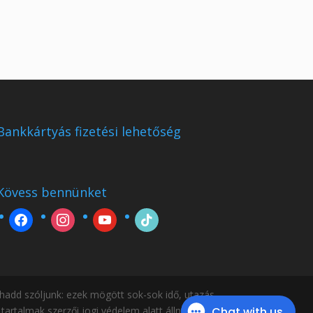
Bankkártyás fizetési lehetőség
Kövess bennünket
facebook
instagram
youtube
tiktok
add szóljunk: ezek mögött sok-sok idő, utazás,
tartalmak szerzői jogi védelem alatt állnak, és