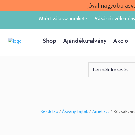
Jóval nagyobb ásv
Miért válassz minket?
Vásárlói vélemén
Shop
Ajándékutalvány
Akció
Kezdőlap
/
Ásvány fajták
/
Ametiszt
/ Rózsakvar