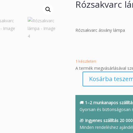
Rózsakvarc l
Rózsakvarc ásvány lámpa
1 készleten
A termék megvásárlásával sz
Kosárba tesze
Rózsakvarc
lámpa
mennyiség
🚚
1–2 munkanapos szállítá
Gyorsan és biztonságosan 
🎁
Ingyenes szállítás 20 000 
Minden rendeléshez ajándé