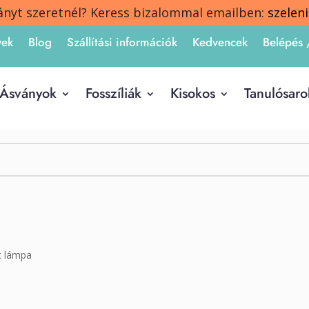
ányt szeretnél? Keress bizalommal emailben:
szelen
yek
Blog
Szállítási információk
Kedvencek
Belépés 
Ásványok
Fosszíliák
Kisokos
Tanulósaro
c lámpa