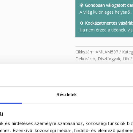
🌍
Gondosan válogatott da
A világ különleges helyeirő
🔄
Kockázatmentes vásárlá
Ha nem érzed a tiédnek, vis
Cikkszám:
AMLAM507
Kateg
Dekoráció
,
Dísztárgyak
,
Lila
Részletek
 világítással (12 cm)
formájú, 12 cm, melynek alapját egy 2 cm magas fa LED világítás ad
ál
önleges hangulatvilágítást teremt otthonodban.
mak és hirdetések személyre szabásához, közösségi funkciók biz
amely békét és nyugalmat sugároz, segíti az érzelmi egyensúlyt, és po
hez. Ezenkívül közösségi média-, hirdető- és elemező partner