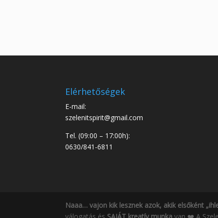
Elérhetőségek
E-mail:
szelenitspirit@gmail.com
Tel. (09:00 – 17:00h):
0630/841-6811
Naaa… vajon kik lesznek azok, akik elsőként „ihl
válogatás és
SAJÁT kreatív munka
van ❤️ A Szele