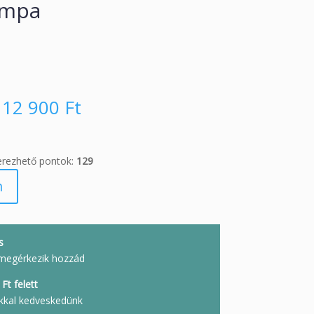
ámpa
12 900
Ft
erezhető pontok:
129
m
s
megérkezik hozzád
Ft felett
kkal kedveskedünk