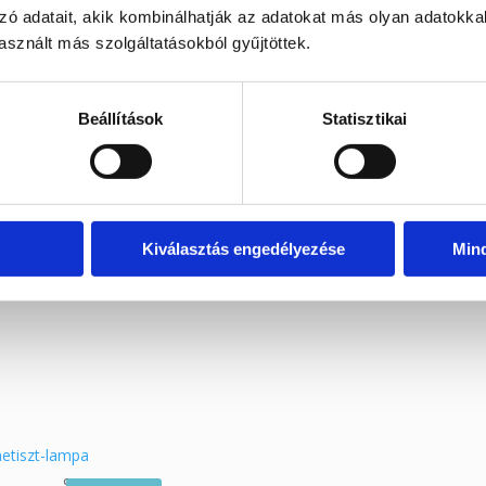
os, hosszú élettartamú és modern megjelenést biztosít.
zó adatait, akik kombinálhatják az adatokat más olyan adatokka
sznált más szolgáltatásokból gyűjtöttek.
Beállítások
Statisztikai
ónia
editációs térbe vagy meghitt ajándékként szeretteidnek.
Kiválasztás engedélyezése
Min
9 900
Ft