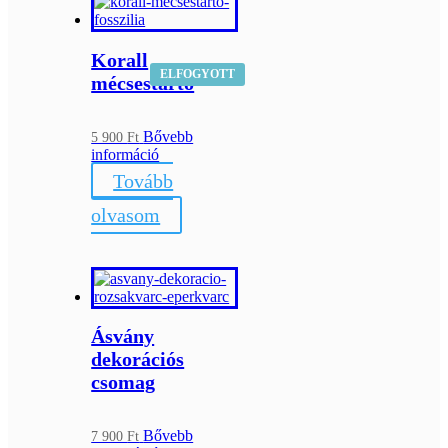
Korall
ELFOGYOTT
mécsestartó
Bővebb
5 900
Ft
információ
Tovább
olvasom
Ásvány
dekorációs
csomag
Bővebb
7 900
Ft