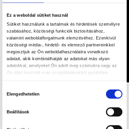
Ez a weboldal sütiket használ
Sütiket használunk a tartalmak és hirdetések személyre
szabásához, közösségi funkciók biztosításához,
valamint weboldalforgalmunk elemzéséhez. Ezenkívül
közösségi média-, hirdető- és elemező partnereinkkel
megosztjuk az Ön weboldalhasználatra vonatkozó
adatait, akik kombinálhatják az adatokat más olyan
adatokkal, amelyeket Ön adott meg számukra vagy az
Ön által használt más szolgáltatásokból gyűjtöttek.
Hozzájárulás
Kapcsolódó termékek
Elengedhetetlen
kiválasztása
Érdekelhetnek még…
Beállítások