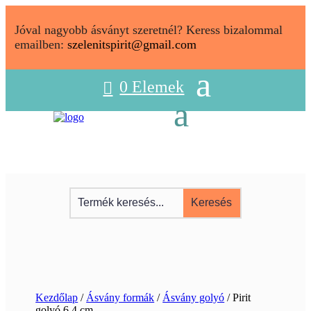
Jóval nagyobb ásványt szeretnél? Keress bizalommal
emailben:
szelenitspirit@gmail.com
0 Elemek
Kezdőlap
/
Ásvány formák
/
Ásvány golyó
/ Pirit
golyó 6,4 cm