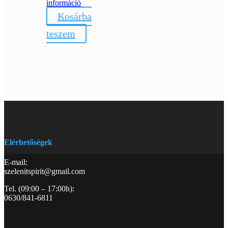
információ
Kosárba
teszem
Elérhetőségek
E-mail:
szelenitspirit@gmail.com
Tel. (09:00 – 17:00h):
0630/841-6811