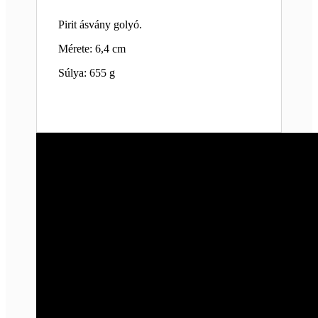
Pirit ásvány golyó.
Mérete: 6,4 cm
Súlya: 655 g