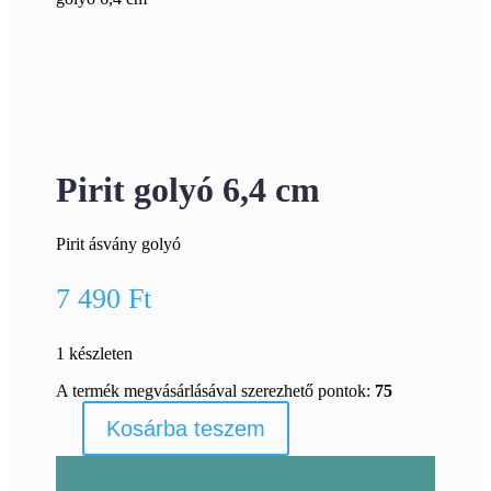
Pirit golyó 6,4 cm
Pirit ásvány golyó
7 490
Ft
1 készleten
A termék megvásárlásával szerezhető pontok:
75
Kosárba teszem
Pirit
golyó
6,4