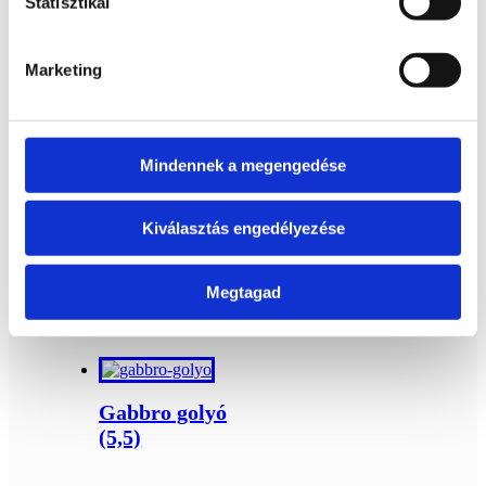
Statisztikai
Pirit golyó
5,7cm
Marketing
Bővebb
6 900
Ft
információ
Kosárba
Mindennek a megengedése
teszem
Kiválasztás engedélyezése
Érdekelhetnek még…
Megtagad
Kapcsolódó termékek
Gabbro golyó
(5,5)