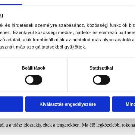
Minden rendeléshez ajándé
🌍
Gondosan válogatott d
ál
A világ különleges helyeirő
mak és hirdetések személyre szabásához, közösségi funkciók biz
🔄
Kockázatmentes vásárl
hez. Ezenkívül közösségi média-, hirdető- és elemező partner
Ha nem érzed a tiédnek, viss
zó adatait, akik kombinálhatják az adatokat más olyan adatokka
sznált más szolgáltatásokból gyűjtöttek.
Cikkszám:
ORT401
Kategória:
O
Beállítások
Statisztikai
Kiválasztás engedélyezése
Min
l a a triász időszakig éltek a tengerekben. Ma élő legközelebbi rokona