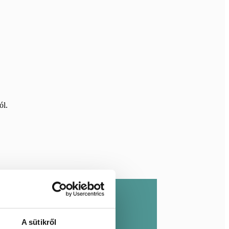
ól.
ás
egérkezik hozzád
A sütikről
 Ft felett