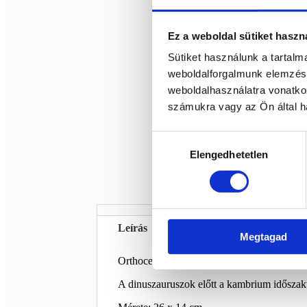
Ez a weboldal sütiket haszn
Sütiket használunk a tartal
weboldalforgalmunk elemzésé
weboldalhasználatra vonatko
számukra vagy az Ön által ha
Hozzájárulás
Elengedhetetlen
kiválasztása
Leírás
Megtagad
Orthoceras kőzetben Marokkóból.
A dinuszauruszok előtt a kambrium időszaktó