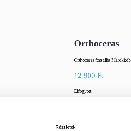
Orthoceras
Orthoceras fosszília Marokkób
12 900
Ft
Elfogyott
🚚
1–2 munkanapos szállít
Gyorsan és biztonságosan m
Részletek
🎁
Ingyenes szállítás 20 000