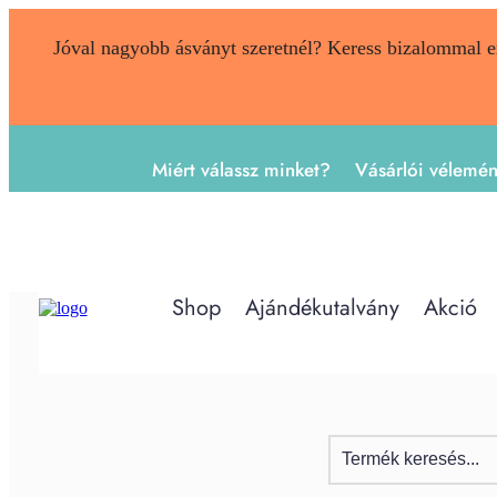
Jóval nagyobb ásványt szeretnél? Keress bizalommal 
Miért válassz minket?
Vásárlói vélemé
Shop
Ajándékutalvány
Akció