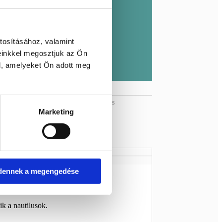
kkal kedveskedünk
arabok
l, személyesen beszerezve
tosításához, valamint
ás
einkkel megosztjuk az Ön
zaküldheted és küldjük az árát
l, amelyeket Ön adott meg
rthoceras
Címkék:
Fosszília
,
orthoceras
Marketing
dennek a megengedése
ik a nautilusok.