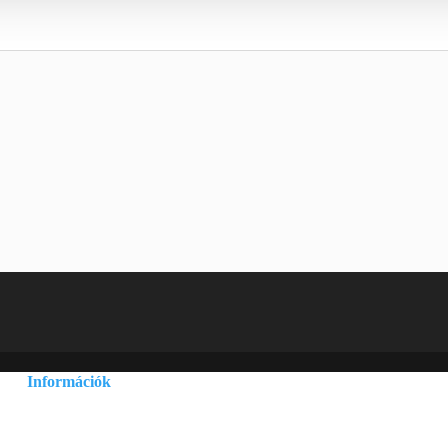
Információk
Adatvédelmi és adatkezelési szabályzat