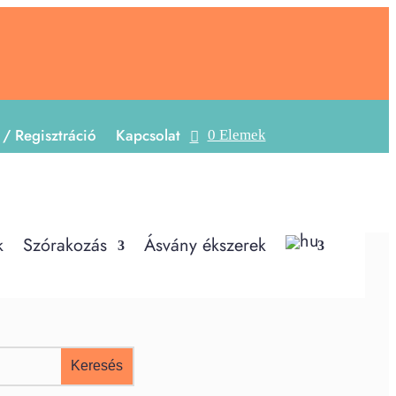
 / Regisztráció
Kapcsolat
0 Elemek
k
Szórakozás
Ásvány ékszerek