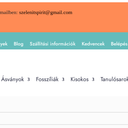
emailben:
szelenitspirit@gmail.com
nyek
Blog
Szállítási információk
Kedvencek
Belépés
Ásványok
Fosszíliák
Kisokos
Tanulósaro