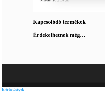
Mérete: 26 x 14 cm
Kapcsolódó termékek
Érdekelhetnek még…
Elérhetőségek
E-mail:
szelenitspirit@gmail.com