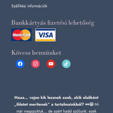
Szállítási információk
Bankkártyás fizetési lehetőség
Kövess bennünket
facebook
instagram
youtube
tiktok
Naaa… vajon kik lesznek azok, akik elsőként
„ihletet merítenek” a tartalmainkból? 👀😄
Mi
már megszoktuk… de azért hadd szóljunk: ezek