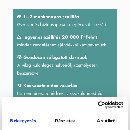
jáspis
csepp
🚚
1–2 munkanapos szállítás
mennyiség
Gyorsan és biztonságosan megérkezik hozzád
🎁
Ingyenes szállítás 20 000 Ft felett
Minden rendeléshez ajándékkal kedveskedünk
🌍
Gondosan válogatott darabok
A világ különleges helyeiről, személyesen
beszerezve
🔄
Kockázatmentes vásárlás
Ha nem érzed a tiédnek, visszaküldheted és
küldjük az árát
Beleegyezés
Részletek
A sütikről
Cikkszám:
OJLCS201
Kategóriák:
Dekoráció
,
Dísztárgyak
,