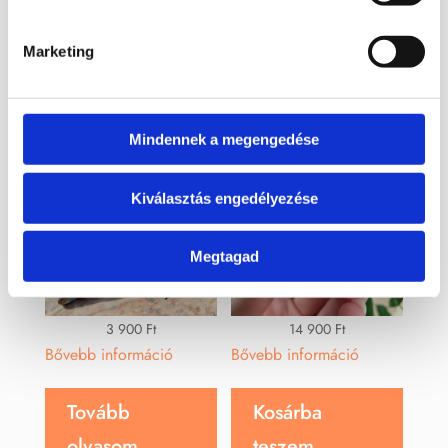
Érdekelhetnek még…
Marketing
Mindennek a megengedése
Kiválasztás engedélyezése
ELFOGYOTT
Megtagad
3 900
Ft
14 900
Ft
Bővebb információ
Bővebb információ
Tovább
Kosárba
olvasom
teszem