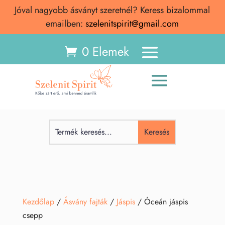
Jóval nagyobb ásványt szeretnél? Keress bizalommal
emailben:
szelenitspirit@gmail.com
0 Elemek
Kezdőlap
/
Ásvány fajták
/
Jáspis
/ Óceán jáspis
csepp