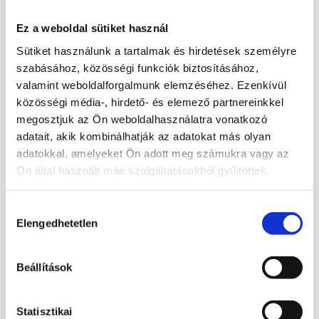
Jáspis
,
Színes
Címkék:
ásvány
,
csepp
,
óceán jáspis
Ez a weboldal sütiket használ
Sütiket használunk a tartalmak és hirdetések személyre
Leírás
szabásához, közösségi funkciók biztosításához,
valamint weboldalforgalmunk elemzéséhez. Ezenkívül
közösségi média-, hirdető- és elemező partnereinkkel
Óceán jáspis ásványból faragott lapos
megosztjuk az Ön weboldalhasználatra vonatkozó
csepp forma, Madagaszkárról. Gyönyörűen
adatait, akik kombinálhatják az adatokat más olyan
kikristályosodott részek találhatók benne.
adatokkal, amelyeket Ön adott meg számukra vagy az
Ön által használt más szolgáltatásokból gyűjtöttek.
Mérete: 17 x 10 x 1,8 cm
Termék megtekinthető videón Pinterest és
Hozzájárulás
Elengedhetetlen
kiválasztása
Instagram oldalunkon.
Beállítások
Kapcsolódó termékek
Statisztikai