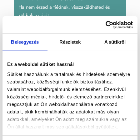
Ha nem érzed a tiédnek, visszaküldheted és
küldjük az árát
Cikkszám:
OJLCS202
Kategóriák:
Dekoráció
,
Beleegyezés
Részletek
A sütikről
Dísztárgyak
,
Jáspis
,
Színes
Címkék:
ásvány
,
csepp
,
óceán jáspis
Ez a weboldal sütiket használ
Sütiket használunk a tartalmak és hirdetések személyre
szabásához, közösségi funkciók biztosításához,
Leírás
valamint weboldalforgalmunk elemzéséhez. Ezenkívül
közösségi média-, hirdető- és elemező partnereinkkel
Óceán jáspis ásványból faragott lapos
megosztjuk az Ön weboldalhasználatra vonatkozó
csepp forma, Madagaszkárról. Gyönyörűen
adatait, akik kombinálhatják az adatokat más olyan
adatokkal, amelyeket Ön adott meg számukra vagy az
kikristályosodott részek találhatók benne.
Ön által használt más szolgáltatásokból gyűjtöttek.
Mérete: 13,5 x 7,5 x 1,8 cm