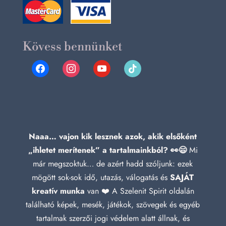
Kövess bennünket
facebook
instagram
youtube
tiktok
Naaa… vajon kik lesznek azok, akik elsőként
„ihletet merítenek” a tartalmainkból? 👀😄
Mi
már megszoktuk… de azért hadd szóljunk: ezek
mögött sok-sok idő, utazás, válogatás és
SAJÁT
kreatív munka
van ❤️ A Szelenit Spirit oldalán
található képek, mesék, játékok, szövegek és egyéb
tartalmak szerzői jogi védelem alatt állnak, és