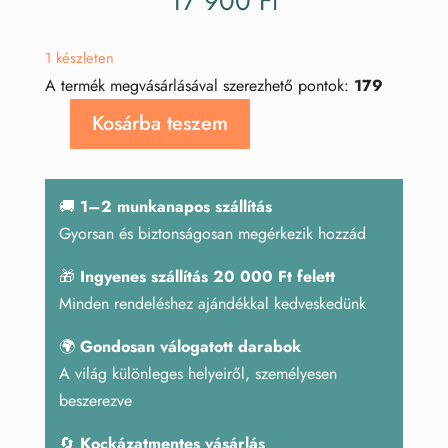
17 900
Ft
1 készleten
A termék megvásárlásával szerezhető pontok:
179
Kosárba teszem
Óceán
jáspis
csepp
🚚
1–2 munkanapos szállítás
mennyiség
Gyorsan és biztonságosan megérkezik hozzád
🎁
Ingyenes szállítás 20 000 Ft felett
Minden rendeléshez ajándékkal kedveskedünk
🌍
Gondosan válogatott darabok
A világ különleges helyeiről, személyesen
beszerezve
🔄
Kockázatmentes vásárlás