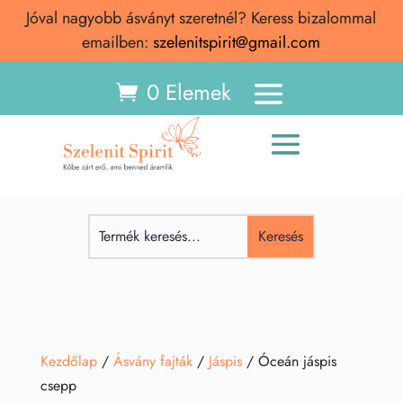
Jóval nagyobb ásványt szeretnél? Keress bizalommal
emailben:
szelenitspirit@gmail.com
0 Elemek
Kezdőlap
/
Ásvány fajták
/
Jáspis
/ Óceán jáspis
csepp