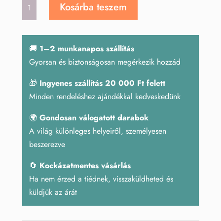
Merlinit
Kosárba teszem
masszírozó
rúd
mennyiség
🚚
1–2 munkanapos szállítás
Gyorsan és biztonságosan megérkezik hozzád
🎁
Ingyenes szállítás 20 000 Ft felett
Minden rendeléshez ajándékkal kedveskedünk
🌍
Gondosan válogatott darabok
A világ különleges helyeiről, személyesen
beszerezve
🔄
Kockázatmentes vásárlás
Ha nem érzed a tiédnek, visszaküldheted és
küldjük az árát