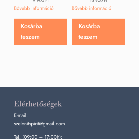
9 900
Ft
16 900
Ft
Bővebb információ
Bővebb információ
Kosárba
Kosárba
teszem
teszem
Elérhetőségek
E-mail:
szelenitspirit@gmail.com
Tel. (09:00 – 17:00h):