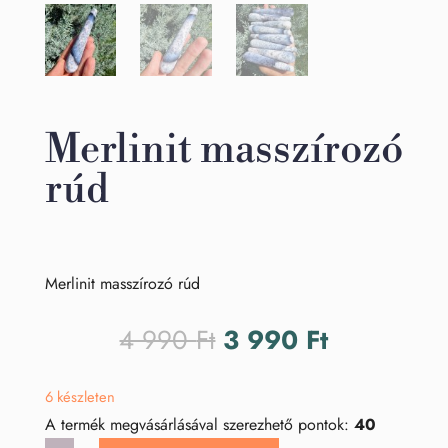
Merlinit masszírozó
rúd
Merlinit masszírozó rúd
Original
Current
4 990
Ft
3 990
Ft
price
price
was:
is:
6 készleten
4
3
A termék megvásárlásával szerezhető pontok:
40
990 Ft.
990 Ft.