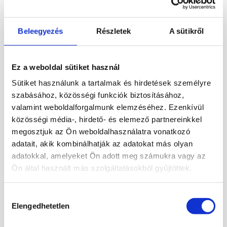
A merlinitet a bölcsesség és a spirituális
Beleegyezés
Részletek
A sütikről
tisztánlátás kövének tartják. Energiája
támogatja az intuíciót, a belső fejlődést és
a régi minták elengedését. Masszírozó rúd
Ez a weboldal sütiket használ
formában egyszerre nyugtató, energetizáló
Sütiket használunk a tartalmak és hirdetések személyre
és tisztító hatással bír.
szabásához, közösségi funkciók biztosításához,
valamint weboldalforgalmunk elemzéséhez. Ezenkívül
JÓTÉKONY HATÁSAI:
közösségi média-, hirdető- és elemező partnereinkkel
megosztjuk az Ön weboldalhasználatra vonatkozó
Segít a feszültség és stressz oldásában.
adatait, akik kombinálhatják az adatokat más olyan
Fokozza a meditáció és a relaxáció
adatokkal, amelyeket Ön adott meg számukra vagy az
élményét.
Ön által használt más szolgáltatásokból gyűjtöttek.
Erősíti az intuíciót és támogatja a
spirituális fejlődést.
Hozzájárulás
Segíthet az energiaáramlás
Elengedhetetlen
kiválasztása
harmonizálásában.