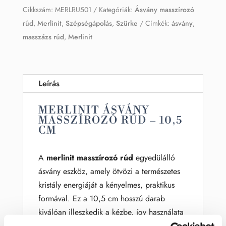
Cikkszám:
MERLRU501
Kategóriák:
Ásvány masszírozó
rúd
,
Merlinit
,
Szépségápolás
,
Szürke
Címkék:
ásvány
,
masszázs rúd
,
Merlinit
Leírás
MERLINIT ÁSVÁNY
MASSZÍROZÓ RÚD – 10,5
CM
A
merlinit masszírozó rúd
egyedülálló
ásvány eszköz, amely ötvözi a természetes
kristály energiáját a kényelmes, praktikus
formával. Ez a 10,5 cm hosszú darab
kiválóan illeszkedik a kézbe, így használata
könnyed és hatékony.