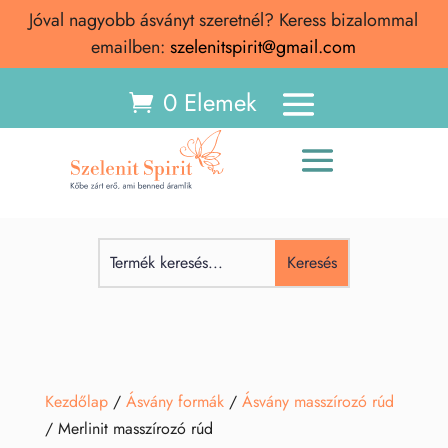
Jóval nagyobb ásványt szeretnél? Keress bizalommal
emailben:
szelenitspirit@gmail.com
0 Elemek
Kezdőlap
/
Ásvány formák
/
Ásvány masszírozó rúd
/ Merlinit masszírozó rúd