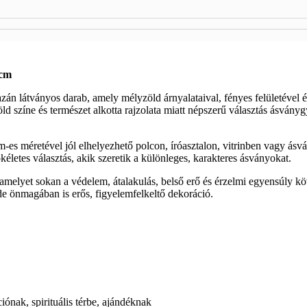
 cm
azán látványos darab, amely mélyzöld árnyalataival, fényes felületével
öld színe és természet alkotta rajzolata miatt népszerű választás ásvány
-es méretével jól elhelyezhető polcon, íróasztalon, vitrinben vagy ás
ökéletes választás, akik szeretik a különleges, karakteres ásványokat.
 amelyet sokan a védelem, átalakulás, belső erő és érzelmi egyensúly köv
de önmagában is erős, figyelemfelkeltő dekoráció.
ónak, spirituális térbe, ajándéknak