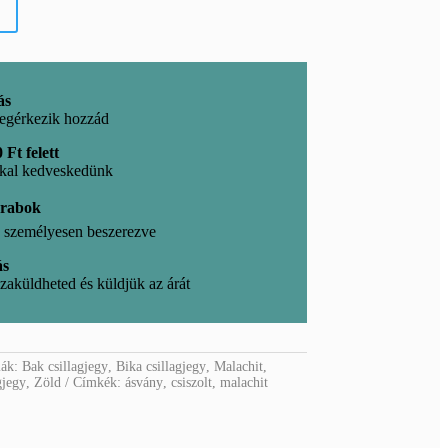
ás
egérkezik hozzád
 Ft felett
kkal kedveskedünk
arabok
l, személyesen beszerezve
ás
zaküldheted és küldjük az árát
iák:
Bak csillagjegy
,
Bika csillagjegy
,
Malachit
,
gjegy
,
Zöld
Címkék:
ásvány
,
csiszolt
,
malachit