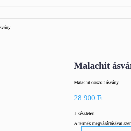
ásvány
Malachit ásv
Malachit csiszolt ásvány
28 900
Ft
1 készleten
A termék megvásárlásával sze