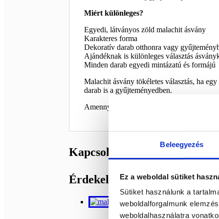
Miért különleges?
Egyedi, látványos zöld malachit ásvány
Karakteres forma
Dekoratív darab otthonra vagy gyűjtemény
Ajándéknak is különleges választás ásván
Minden darab egyedi mintázatú és formájú
Malachit ásvány tökéletes választás, ha eg
darab is a gyűjteményedben.
Amennyiben nagyobb terméket szeretnél, é
Beleegyezés
Kapcsolódó termékek
Ez a weboldal sütiket haszn
Érdekelhetnek még…
Sütiket használunk a tartal
weboldalforgalmunk elemzésé
weboldalhasználatra vonatko