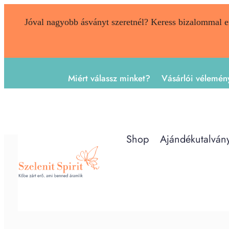
Jóval nagyobb ásványt szeretnél? Keress bizalommal 
Miért válassz minket?
Vásárlói vélemén
Shop
Ajándékutalván