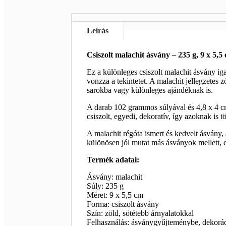
Leírás
Csiszolt malachit ásvány – 235 g, 9 x 5,5
Ez a különleges csiszolt malachit ásvány ig
vonzza a tekintetet. A malachit jellegzetes z
sarokba vagy különleges ajándéknak is.
A darab 102 grammos súlyával és 4,8 x 4 cm
csiszolt, egyedi, dekoratív, így azoknak is t
A malachit régóta ismert és kedvelt ásvány,
különösen jól mutat más ásványok mellett, 
Termék adatai:
Ásvány: malachit
Súly: 235 g
Méret: 9 x 5,5 cm
Forma: csiszolt ásvány
Szín: zöld, sötétebb árnyalatokkal
Felhasználás: ásványgyűjteménybe, dekoráci