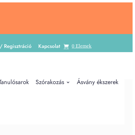
/ Regisztráció
Kapcsolat
0 Elemek
Tanulósarok
Szórakozás
Ásvány ékszerek