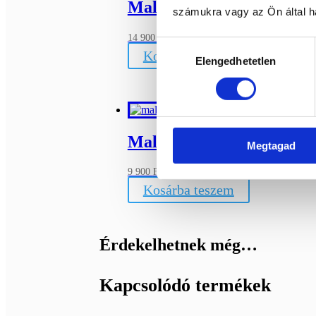
Malachit ásvány
számukra vagy az Ön által ha
Bővebb információ
14 900
Ft
Hozzájárulás
Kosárba teszem
Elengedhetetlen
kiválasztása
Malachit ásvány
Megtagad
Bővebb információ
9 900
Ft
Kosárba teszem
Érdekelhetnek még…
Kapcsolódó termékek