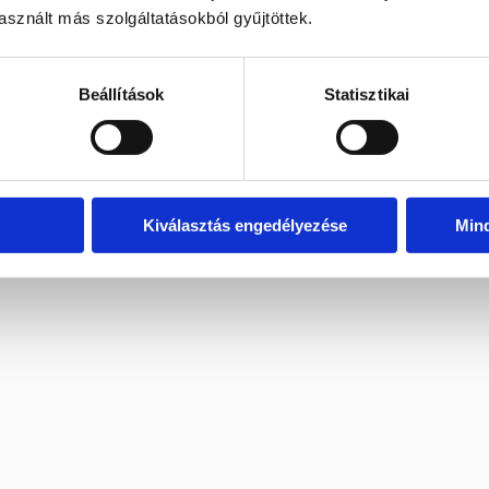
sznált más szolgáltatásokból gyűjtöttek.
Beállítások
Statisztikai
Kiválasztás engedélyezése
Min