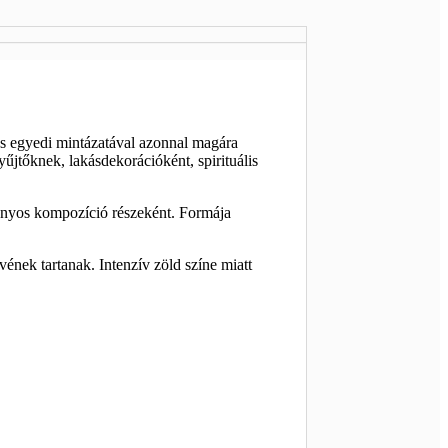
 és egyedi mintázatával azonnal magára
gyűjtőknek, lakásdekorációként, spirituális
ványos kompozíció részeként. Formája
ének tartanak. Intenzív zöld színe miatt