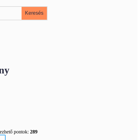
ány
rezhető pontok:
289