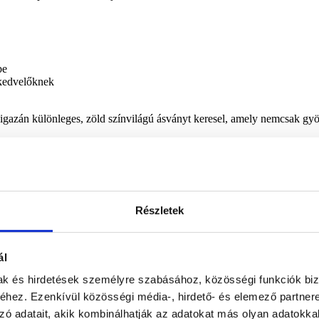
be
ykedvelőknek
y igazán különleges, zöld színvilágú ásványt keresel, amely nemcsak gy
rdeklődj nyugodtan emailben.
Részletek
ál
mak és hirdetések személyre szabásához, közösségi funkciók biz
hez. Ezenkívül közösségi média-, hirdető- és elemező partner
zó adatait, akik kombinálhatják az adatokat más olyan adatokka