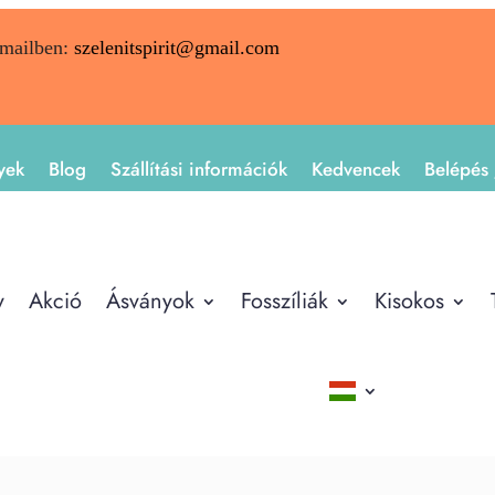
emailben:
szelenitspirit@gmail.com
yek
Blog
Szállítási információk
Kedvencek
Belépés 
y
Akció
Ásványok
Fosszíliák
Kisokos