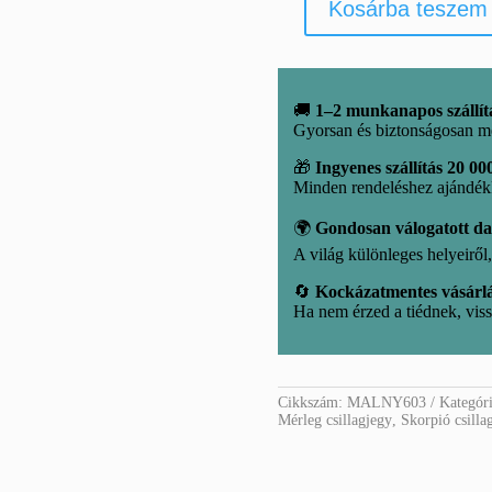
Kosárba teszem
Malachit
ásvány
mennyiség
🚚
1–2 munkanapos szállít
Gyorsan és biztonságosan m
🎁
Ingyenes szállítás 20 000
Minden rendeléshez ajándé
🌍
Gondosan válogatott d
A világ különleges helyeirő
🔄
Kockázatmentes vásárl
Ha nem érzed a tiédnek, viss
Cikkszám:
MALNY603
Kategór
Mérleg csillagjegy
,
Skorpió csilla