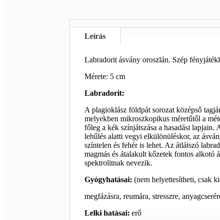
Leírás
Labradorit ásvány oroszlán. Szép fényjáték
Mérete: 5 cm
Labradorit:
A plagioklász földpát sorozat középső tagjá
melyekben mikroszkopikus méretűtől a méteres
főleg a kék színjátszása a hasadási lapjain.
lehűlés alatti vegyi elkülönüléskor, az ásvá
színtelen és fehér is lehet. Az átlátszó lab
magmás és átalakult kőzetek fontos alkotó á
spektrolitnak nevezik.
Gyógyhatásai:
(nem helyettesítheti, csak k
megfázásra, reumára, stresszre, anyagcserér
Lelki hatásai:
erő