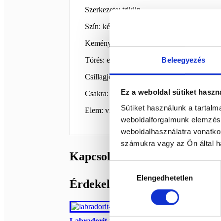
Szerkezete: triklin
Szín: kék, szürke, fehér
Keménység: 6 - 6,5
Beleegyezés
Törés: egyenetlen, kagylós
Csillagjegy: bak, halak
Ez a weboldal sütiket haszn
Csakra: szív csakra
Sütiket használunk a tartal
Elem: víz
weboldalforgalmunk elemzésé
weboldalhasználatra vonatko
számukra vagy az Ön által ha
Kapcsolódó termékek
Hozzájárulás
Elengedhetetlen
kiválasztása
Érdekelhetnek még…
Labradorit rózsa