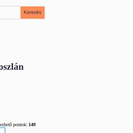
oszlán
rezhető pontok:
149