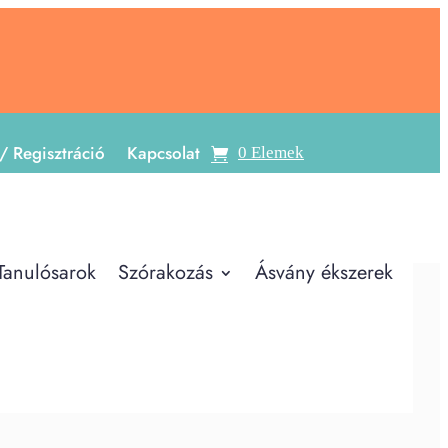
/ Regisztráció
Kapcsolat
0 Elemek
Tanulósarok
Szórakozás
Ásvány ékszerek