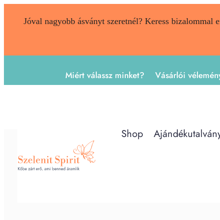
Jóval nagyobb ásványt szeretnél? Keress bizalommal 
Miért válassz minket?
Vásárlói vélemén
Shop
Ajándékutalván