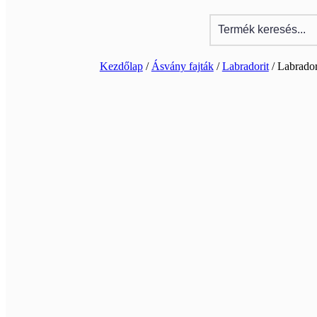
Kezdőlap
/
Ásvány fajták
/
Labradorit
/ Labrador