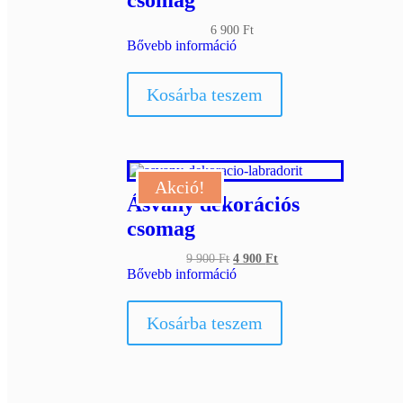
csomag
6 900
Ft
Bővebb információ
Kosárba teszem
Akció!
Ásvány dekorációs
csomag
Original
Current
9 900
Ft
4 900
Ft
price
price
Bővebb információ
was:
is:
9
4
900 Ft.
900 Ft.
Kosárba teszem