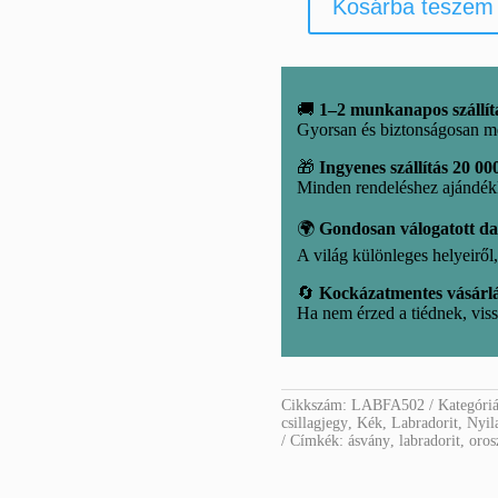
Kosárba teszem
Labradorit
oroszlán
mennyiség
🚚
1–2 munkanapos szállít
Gyorsan és biztonságosan m
🎁
Ingyenes szállítás 20 000
Minden rendeléshez ajándé
🌍
Gondosan válogatott d
A világ különleges helyeirő
🔄
Kockázatmentes vásárl
Ha nem érzed a tiédnek, viss
Cikkszám:
LABFA502
Kategóri
csillagjegy
,
Kék
,
Labradorit
,
Nyila
Címkék:
ásvány
,
labradorit
,
oros