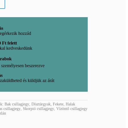
ás
egérkezik hozzád
 Ft felett
kkal kedveskedünk
arabok
l, személyesen beszerezve
ás
zaküldheted és küldjük az árát
ák:
Bak csillagjegy
,
Dísztárgyak
,
Fekete
,
Halak
s csillagjegy
,
Skorpió csillagjegy
,
Vízöntő csillagjegy
zlán