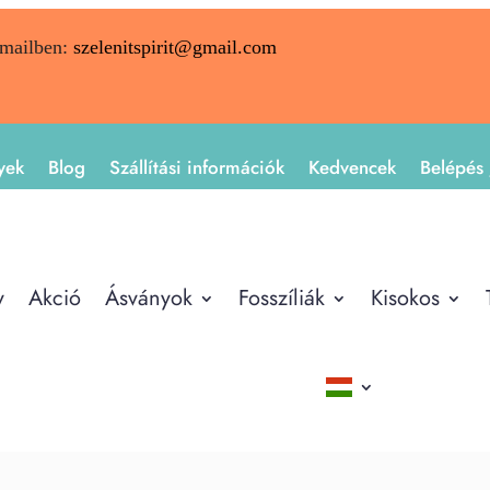
emailben:
szelenitspirit@gmail.com
yek
Blog
Szállítási információk
Kedvencek
Belépés 
y
Akció
Ásványok
Fosszíliák
Kisokos