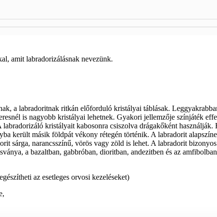
kal, amit labradorizálásnak nevezünk.
nak, a labradoritnak ritkán előforduló kristályai táblásak. Leggyakrabba
nél is nagyobb kristályai lehetnek. Gyakori jellemzője színjáték effektu
 A labradorizáló kristályait kabosonra csiszolva drágakőként használják.
nyba került másik földpát vékony rétegén történik. A labradorit alapszín
radorit sárga, narancsszínű, vörös vagy zöld is lehet. A labradorit bizo
sványa, a bazaltban, gabbróban, dioritban, andezitben és az amfibolban 
iegészítheti az esetleges orvosi kezeléseket)
e,