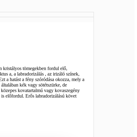
n kristályos tömegekben fordul elő,
s a, a labradorizálás , az irizáló színek,
 Ezt a hatást a fény szóródása okozza, mely a
e általában kék vagy sötétszürke, de
nyos közepes kovatartalmú vagy kovaszegény
is előfordul. Erős labradorizálású követ