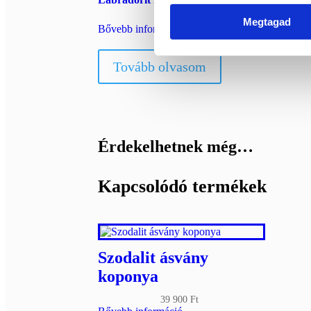
ELFOGYOTT
9 900
Ft
Megtagad
Bővebb információ
Tovább olvasom
Érdekelhetnek még…
Kapcsolódó termékek
Szodalit ásvány
koponya
39 900
Ft