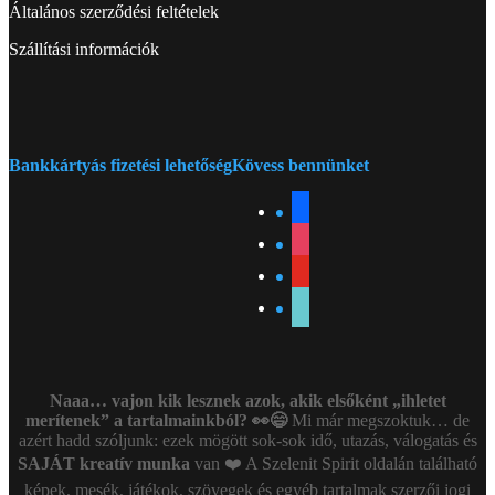
Általános szerződési feltételek
Szállítási információk
Bankkártyás fizetési lehetőség
Kövess bennünket
facebook
instagram
youtube
tiktok
Naaa… vajon kik lesznek azok, akik elsőként „ihletet
merítenek” a tartalmainkból? 👀😄
Mi már megszoktuk… de
azért hadd szóljunk: ezek mögött sok-sok idő, utazás, válogatás és
SAJÁT kreatív munka
van ❤️ A Szelenit Spirit oldalán található
képek, mesék, játékok, szövegek és egyéb tartalmak szerzői jogi