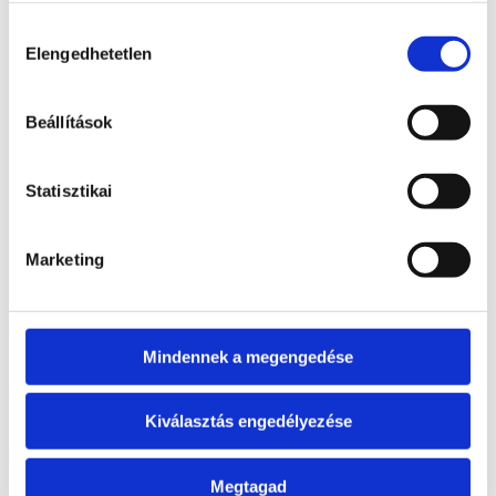
Labradorit
Hozzájárulás
lap
Elengedhetetlen
kiválasztása
Bővebb
21 900
Ft
információ
Beállítások
Kosárba
teszem
Statisztikai
Érdekelhetnek még…
Marketing
Kapcsolódó termékek
Mindennek a megengedése
Pirit koponya
Kiválasztás engedélyezése
Bővebb
29 900
Ft
Megtagad