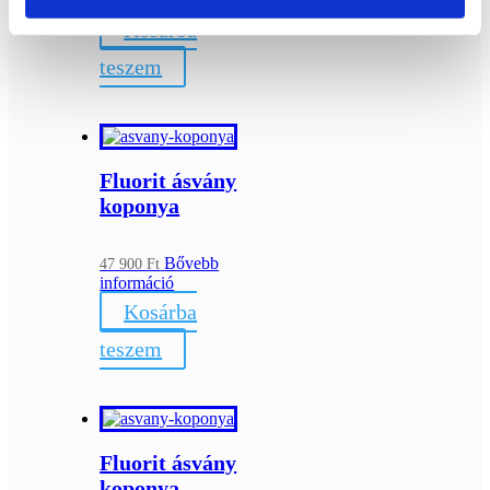
információ
Kosárba
teszem
Fluorit ásvány
koponya
Bővebb
47 900
Ft
információ
Kosárba
teszem
Fluorit ásvány
koponya