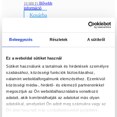
Bővebb
19 900
Ft
információ
Kosárba
teszem
Beleegyezés
Részletek
A sütikről
Labradorit
Ez a weboldal sütiket használ
lap
Sütiket használunk a tartalmak és hirdetések személyre
Bővebb
19 900
Ft
szabásához, közösségi funkciók biztosításához,
információ
valamint weboldalforgalmunk elemzéséhez. Ezenkívül
Kosárba
közösségi média-, hirdető- és elemező partnereinkkel
teszem
megosztjuk az Ön weboldalhasználatra vonatkozó
adatait, akik kombinálhatják az adatokat más olyan
adatokkal, amelyeket Ön adott meg számukra vagy az
Ön által használt más szolgáltatásokból gyűjtöttek.