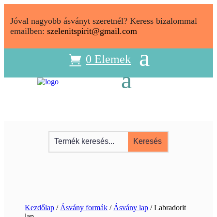
Jóval nagyobb ásványt szeretnél? Keress bizalommal
emailben:
szelenitspirit@gmail.com
0 Elemek
Kezdőlap
/
Ásvány formák
/
Ásvány lap
/ Labradorit
lap