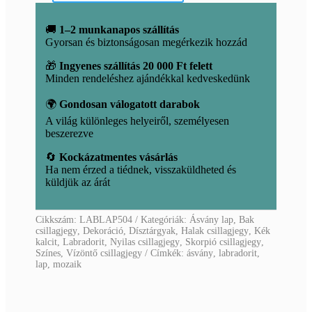
lap
mennyiség
🚚
1–2 munkanapos szállítás
Gyorsan és biztonságosan megérkezik hozzád
🎁
Ingyenes szállítás 20 000 Ft felett
Minden rendeléshez ajándékkal kedveskedünk
🌍
Gondosan válogatott darabok
A világ különleges helyeiről, személyesen
beszerezve
🔄
Kockázatmentes vásárlás
Ha nem érzed a tiédnek, visszaküldheted és
küldjük az árát
Cikkszám:
LABLAP504
Kategóriák:
Ásvány lap
,
Bak
csillagjegy
,
Dekoráció
,
Dísztárgyak
,
Halak csillagjegy
,
Kék
kalcit
,
Labradorit
,
Nyilas csillagjegy
,
Skorpió csillagjegy
,
Színes
,
Vízöntő csillagjegy
Címkék:
ásvány
,
labradorit
,
lap
,
mozaik