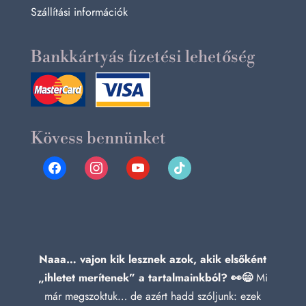
Szállítási információk
Bankkártyás fizetési lehetőség
Kövess bennünket
facebook
instagram
youtube
tiktok
Naaa… vajon kik lesznek azok, akik elsőként
„ihletet merítenek” a tartalmainkból? 👀😄
Mi
már megszoktuk… de azért hadd szóljunk: ezek