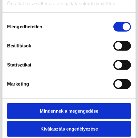
Ön által használt más szolgáltatásokból gyűjtöttek.
Hozzájárulás
4 990
Ft
Elengedhetetlen
kiválasztása
ELFOGYOTT
Bővebb információ
Beállítások
Tovább
olvasom
Statisztikai
Marketing
Érdekelhetnek még…
Mindennek a megengedése
Akció!
Kiválasztás engedélyezése
4 900
Ft