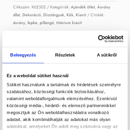
Cikkszám:
KILE502
Kategóriák:
Ajándék ötlet
,
Ásvány
állat
,
Dekoráció
,
Dísztárgyak
,
Kék
,
Kianit
Címkék:
ásvány
,
lepke
,
pillangó
,
titánium kianit
Leírás
Beleegyezés
Részletek
A sütikről
Titánium kianit ásvány lepke.
Ez a weboldal sütiket használ
Mérete: 6,5 x 4 cm
Sütiket használunk a tartalmak és hirdetések személyre
szabásához, közösségi funkciók biztosításához,
valamint weboldalforgalmunk elemzéséhez. Ezenkívül
közösségi média-, hirdető- és elemező partnereinkkel
Kapcsolódó termékek
megosztjuk az Ön weboldalhasználatra vonatkozó
adatait, akik kombinálhatják az adatokat más olyan
adatokkal, amelyeket Ön adott meg számukra vagy az