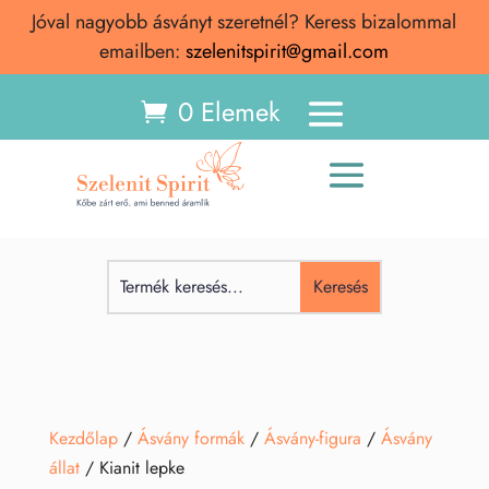
Jóval nagyobb ásványt szeretnél? Keress bizalommal
emailben:
szelenitspirit@gmail.com
0 Elemek
Kezdőlap
/
Ásvány formák
/
Ásvány-figura
/
Ásvány
állat
/ Kianit lepke