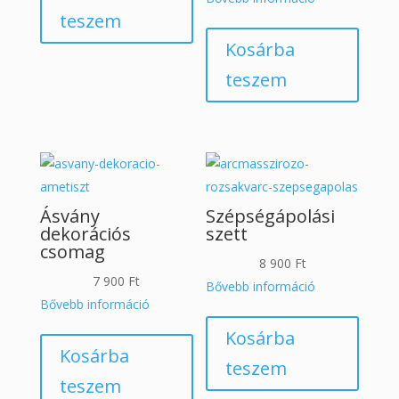
900 Ft.
900 Ft.
teszem
Kosárba
teszem
Ásvány
Szépségápolási
dekorációs
szett
csomag
8 900
Ft
7 900
Ft
Bővebb információ
Bővebb információ
Kosárba
Kosárba
teszem
teszem