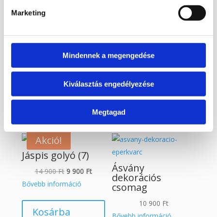
Kosárba
Marketing
teszem
Mindennek a megengedése
Érdekelhetnek még…
Kiválasztás engedélyezése
Kapcsolódó termékek
Megtagad
Akció!
Jáspis golyó (7)
Ásvány
Original
Current
14 900
Ft
9 900
Ft
dekorációs
price
price
Bővebb információ
csomag
was:
is:
10 900
Ft
14
9
Kosárba
Bővebb információ