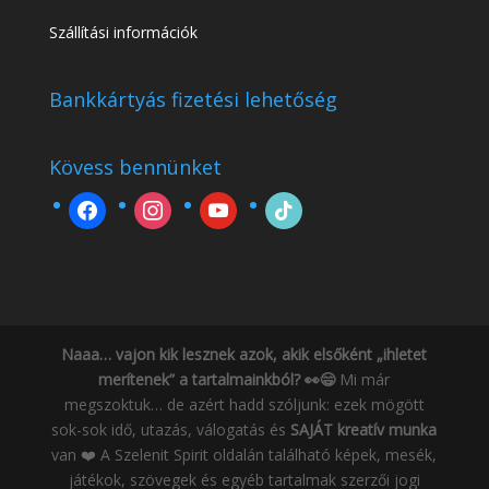
Szállítási információk
Bankkártyás fizetési lehetőség
Kövess bennünket
facebook
instagram
youtube
tiktok
Naaa… vajon kik lesznek azok, akik elsőként „ihletet
merítenek” a tartalmainkból? 👀😄
Mi már
megszoktuk… de azért hadd szóljunk: ezek mögött
sok-sok idő, utazás, válogatás és
SAJÁT kreatív munka
van ❤️ A Szelenit Spirit oldalán található képek, mesék,
játékok, szövegek és egyéb tartalmak szerzői jogi