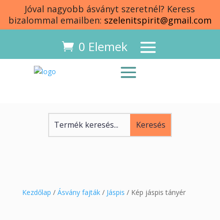
Jóval nagyobb ásványt szeretnél? Keress
bizalommal emailben:
szelenitspirit@gmail.com
0 Elemek
Kezdőlap
/
Ásvány fajták
/
Jáspis
/ Kép jáspis tányér