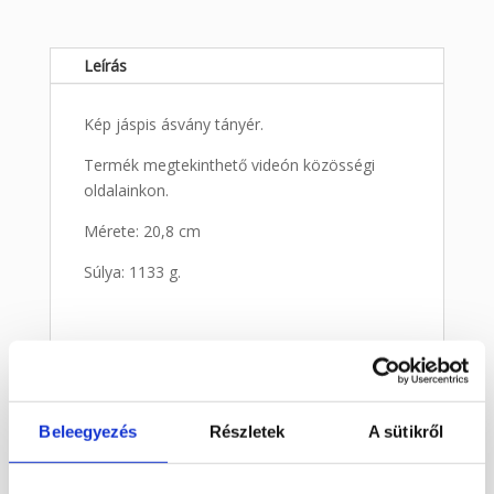
Leírás
Kép jáspis ásvány tányér.
Termék megtekinthető videón közösségi
oldalainkon.
Mérete: 20,8 cm
Súlya: 1133 g.
Kapcsolódó termékek
Beleegyezés
Részletek
A sütikről