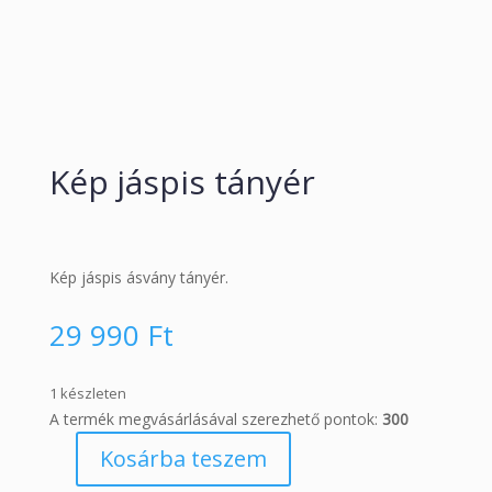
Kép jáspis tányér
Kép jáspis ásvány tányér.
29 990
Ft
1 készleten
A termék megvásárlásával szerezhető pontok:
300
Kosárba teszem
Kép