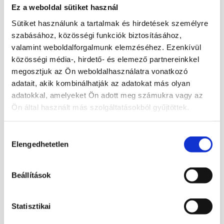
Érdekelhetnek még…
Ez a weboldal sütiket használ
Sütiket használunk a tartalmak és hirdetések személyre
szabásához, közösségi funkciók biztosításához,
Kép jáspis lap
Kép jáspis könyv
valamint weboldalforgalmunk elemzéséhez. Ezenkívül
közösségi média-, hirdető- és elemező partnereinkkel
14 990
Ft
32 990
Ft
ELFOGYOTT
megosztjuk az Ön weboldalhasználatra vonatkozó
Bővebb információ
Bővebb információ
adatait, akik kombinálhatják az adatokat más olyan
adatokkal, amelyeket Ön adott meg számukra vagy az
Kosárba
Tovább
Ön által használt más szolgáltatásokból gyűjtöttek.
teszem
olvasom
Hozzájárulás
Elengedhetetlen
kiválasztása
Beállítások
Kép jáspis lap
29 990
Ft
Bővebb információ
Statisztikai