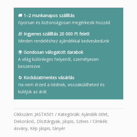
jáspis
tányér
mennyiség
🚚
1–2 munkanapos szállítás
Gyorsan és biztonságosan megérkezik hozzád
🎁
Ingyenes szállítás 20 000 Ft felett
Minden rendeléshez ajándékkal kedveskedünk
🌍
Gondosan válogatott darabok
A világ különleges helyeiről, személyesen
beszerezve
🔄
Kockázatmentes vásárlás
Ha nem érzed a tiédnek, visszaküldheted és
küldjük az árát
Cikkszám:
JASTA501
Kategóriák:
Ajándék ötlet
,
Dekoráció
,
Dísztárgyak
,
Jáspis
,
Színes
Címkék:
ásvány
,
Kép jáspis
,
tányér