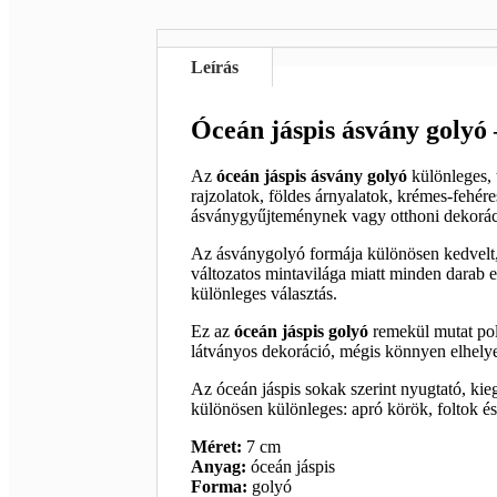
Leírás
Óceán jáspis ásvány golyó
Az
óceán jáspis ásvány golyó
különleges, 
rajzolatok, földes árnyalatok, krémes-fehér
ásványgyűjteménynek vagy otthoni dekorác
Az ásványgolyó formája különösen kedvelt, 
változatos mintavilága miatt minden darab e
különleges választás.
Ez az
óceán jáspis golyó
remekül mutat pol
látványos dekoráció, mégis könnyen elhelyez
Az óceán jáspis sokak szerint nyugtató, kie
különösen különleges: apró körök, foltok és 
Méret:
7 cm
Anyag:
óceán jáspis
Forma:
golyó