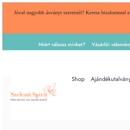
Jóval nagyobb ásványt szeretnél? Keress bizalommal 
Miért válassz minket?
Vásárlói vélemén
Shop
Ajándékutalván