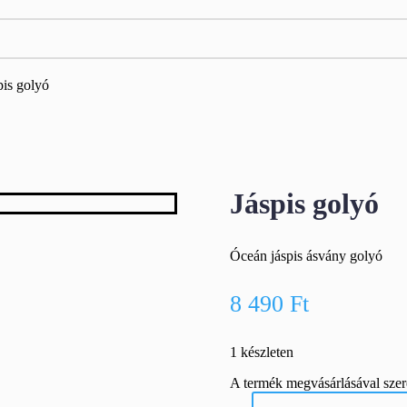
pis golyó
Jáspis golyó
Óceán jáspis ásvány golyó
8 490
Ft
1 készleten
A termék megvásárlásával sze