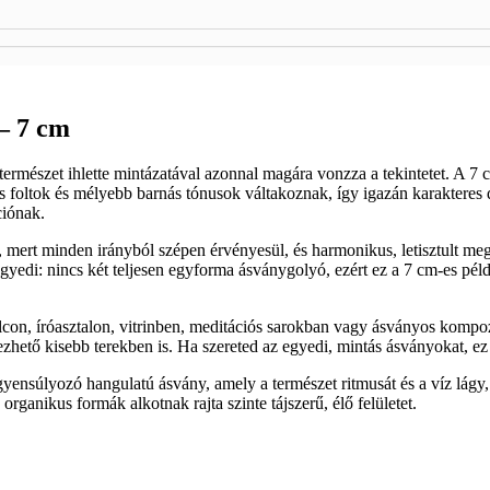
 – 7 cm
természet ihlette mintázatával azonnal magára vonzza a tekintetet. A 7
es foltok és mélyebb barnás tónusok váltakoznak, így igazán karakteres 
iónak.
mert minden irányból szépen érvényesül, és harmonikus, letisztult megj
gyedi: nincs két teljesen egyforma ásványgolyó, ezért ez a 7 cm-es pé
con, íróasztalon, vitrinben, meditációs sarokban vagy ásványos kompoz
hető kisebb terekben is. Ha szereted az egyedi, mintás ásványokat, ez 
gyensúlyozó hangulatú ásvány, amely a természet ritmusát és a víz lágy,
organikus formák alkotnak rajta szinte tájszerű, élő felületet.