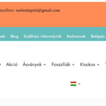
emailben:
szelenitspirit@gmail.com
yek
Blog
Szállítási információk
Kedvencek
Belépés 
y
Akció
Ásványok
Fosszíliák
Kisokos