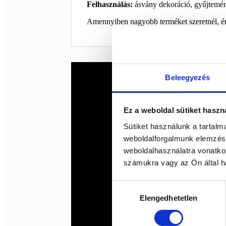
Felhasználás:
ásvány dekoráció, gyűjtemény,
Amennyiben nagyobb terméket szeretnél, é
Beleegyezés
Ez a weboldal sütiket haszn
Sütiket használunk a tartal
weboldalforgalmunk elemzésé
weboldalhasználatra vonatko
számukra vagy az Ön által ha
Hozzájárulás
Elengedhetetlen
kiválasztása