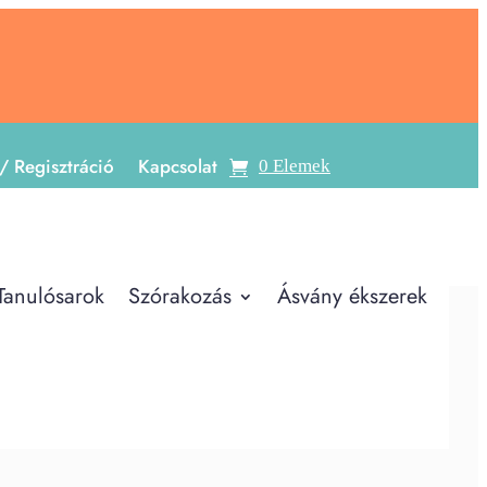
/ Regisztráció
Kapcsolat
0 Elemek
Tanulósarok
Szórakozás
Ásvány ékszerek