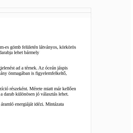
 cm-es gömb felületén látványos, körkörös
darabja lehet bármely
elenést ad a térnek. Az óceán jáspis
ldány önmagában is figyelemfelkeltő,
íció részeként. Mérete miatt már kellően
a darab különösen jó választás lehet.
 áramló energiáját idézi. Mintázata