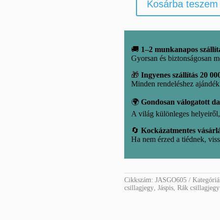
Kosárba teszem
Jáspis
golyó
mennyiség
🚚
1–2 munkanapos szállít
Gyorsan és biztonságosan m
🎁
Ingyenes szállítás 20 000
Minden rendeléshez ajándé
🌍
Gondosan válogatott d
A világ különleges helyeirő
🔄
Kockázatmentes vásárl
Ha nem érzed a tiédnek, viss
Cikkszám:
JASGO605
Kategóri
csillagjegy
,
Jáspis
,
Rák csillagjegy