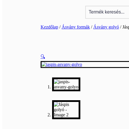
Kezdőlap
/
Ásvány formák
/
Ásvány golyó
/ Jás
🔍