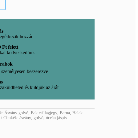
ás
egérkezik hozzád
 Ft felett
kkal kedveskedünk
arabok
l, személyesen beszerezve
ás
zaküldheted és küldjük az árát
ák:
Ásvány golyó
,
Bak csillagjegy
,
Barna
,
Halak
Címkék:
ásvány
,
golyó
,
óceán jáspis