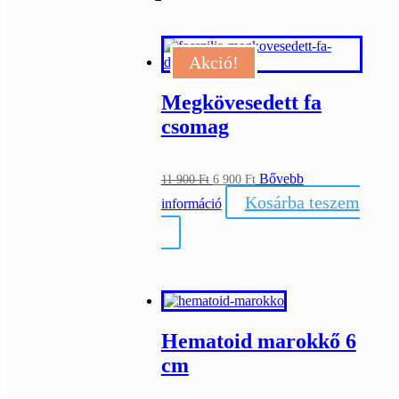
Akció!
Megkövesedett fa
csomag
Original
Current
Bővebb
11 900
Ft
6 900
Ft
price
price
Kosárba teszem
információ
was:
is:
11
6
900 Ft.
900 Ft.
Hematoid marokkő 6
cm