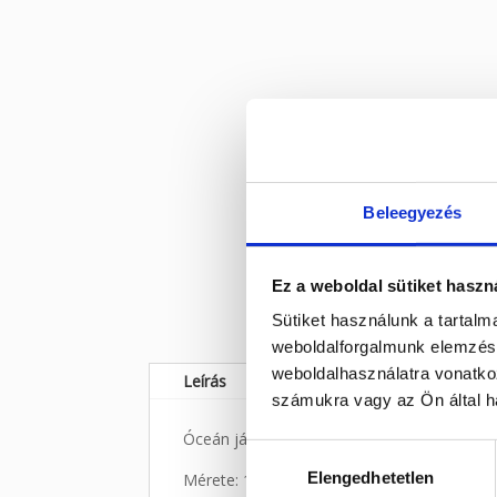
Beleegyezés
Ez a weboldal sütiket haszn
Sütiket használunk a tartal
weboldalforgalmunk elemzésé
weboldalhasználatra vonatko
Leírás
számukra vagy az Ön által ha
Óceán jáspis ásvány freeform Madagaskárr
Hozzájárulás
Elengedhetetlen
kiválasztása
Mérete: 10,5 x 7 cm