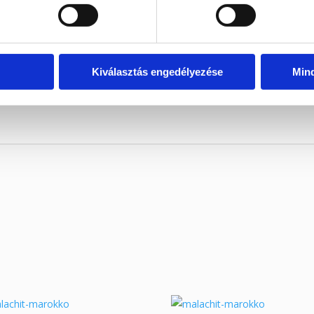
dalunkon.
Kiválasztás engedélyezése
Min