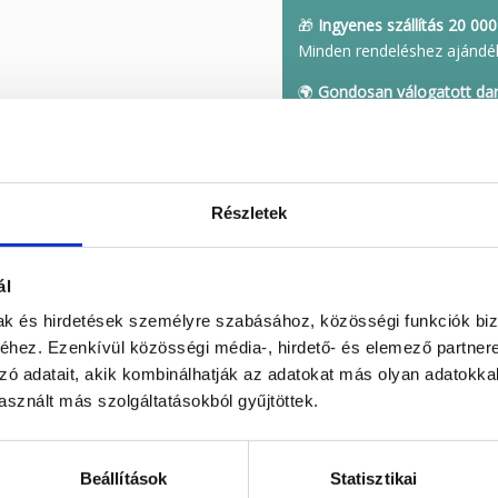
🎁
Ingyenes szállítás 20 000 
Minden rendeléshez ajándé
🌍
Gondosan válogatott da
A világ különleges helyeirő
🔄
Kockázatmentes vásárlá
Ha nem érzed a tiédnek, vis
Részletek
Cikkszám:
JASFRE401
Kategó
ál
ásvány
,
freeform
,
óceán jáspi
mak és hirdetések személyre szabásához, közösségi funkciók biz
hez. Ezenkívül közösségi média-, hirdető- és elemező partner
zó adatait, akik kombinálhatják az adatokat más olyan adatokka
sznált más szolgáltatásokból gyűjtöttek.
ól.
Beállítások
Statisztikai