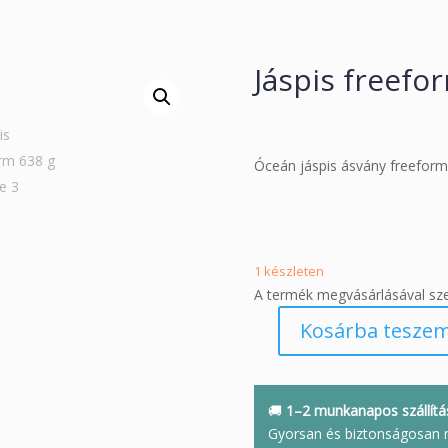
Jáspis freefo
Óceán jáspis ásvány freeform
1 készleten
A termék megvásárlásával sz
Kosárba tesze
Jáspis
freeform
638
g
🚚
1–2 munkanapos szállítá
mennyiség
Gyorsan és biztonságosan 