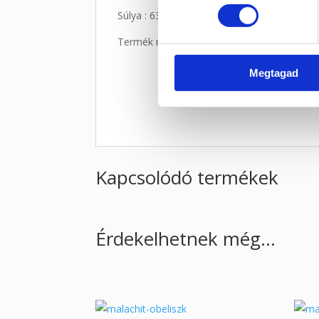
Súlya : 638 g.
Termék megtekinthető videón Instagram ol
Megtagad
Kapcsolódó termékek
Érdekelhetnek még…