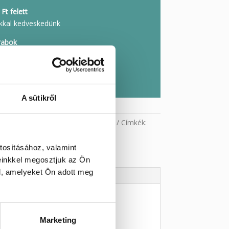
Ft felett
kkal kedveskedünk
rabok
l, személyesen beszerezve
s
szaküldheted és küldjük az árát
A sütikről
riák:
Ásvány freeform
,
Jáspis
,
Zöld
Címkék:
s
tosításához, valamint
einkkel megosztjuk az Ön
l, amelyeket Ön adott meg
Marketing