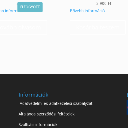
3 900
Ft
3 900
Ft
ELFOGYOTT
bb információ
Bővebb információ
ovább olvasom
Kosárba teszem
Információk
Adatvédelmi és adatkezelési szabályzat
Általános szerződési feltételek
Szállítási információk