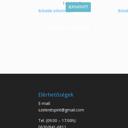
149 900
Ft
ELFOGYOTT
Bővebb információ
Bőve
Tovább olvasom
T
Elérhetőségek
E-mail:
szelenitspirit@gmail.com
Tel. (09:00 – 17:00h):
0630/841-6811