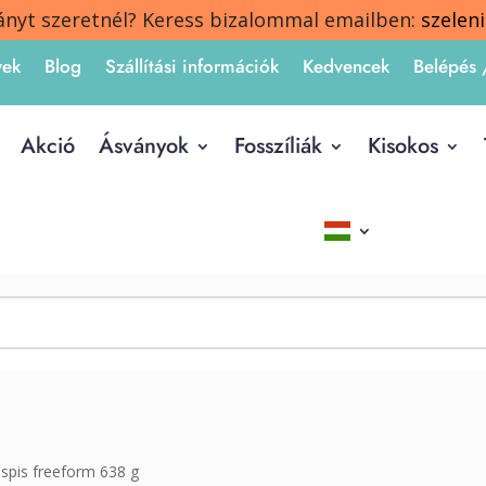
ányt szeretnél? Keress bizalommal emailben:
szelen
yek
Blog
Szállítási információk
Kedvencek
Belépés 
Akció
Ásványok
Fosszíliák
Kisokos
áspis freeform 638 g