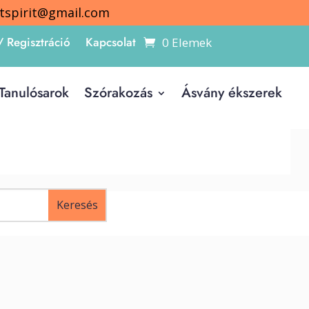
itspirit@gmail.com
/ Regisztráció
Kapcsolat
0 Elemek
Tanulósarok
Szórakozás
Ásvány ékszerek