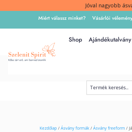
Jóval nagyobb ásv
Miért válassz minket?
Vásárlói vélemén
Shop
Ajándékutalvány
Kezdőlap
/
Ásvány formák
/
Ásvány freeform
/ J