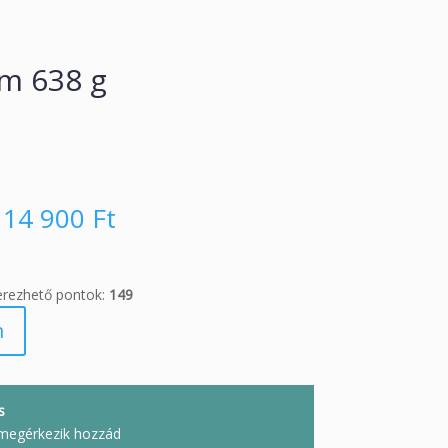
rm 638 g
14 900
Ft
erezhető pontok:
149
m
s
megérkezik hozzád