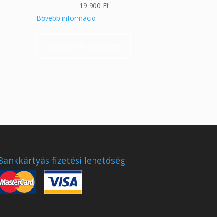
19 900
Ft
Bővebb információ
Kosárba teszem
Bankkártyás fizetési lehetőség