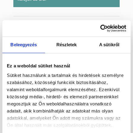
Cikkszám:
HOTAL502
Kategóriák:
Barna
,
Dekoráció
,
Dísztárgyak
,
Holdkő
Címkék:
ásvány
,
fekete holdkő
,
holdkő
,
tál
Beleegyezés
Részletek
A sütikről
Leírás
Ez a weboldal sütiket használ
Sütiket használunk a tartalmak és hirdetések személyre
Fekete holdkő ásványból faragott tál,
szabásához, közösségi funkciók biztosításához,
valamint weboldalforgalmunk elemzéséhez. Ezenkívül
Madagaszkárról.
közösségi média-, hirdető- és elemező partnereinkkel
Mérete: 11,7 x 7,6 cm
megosztjuk az Ön weboldalhasználatra vonatkozó
adatait, akik kombinálhatják az adatokat más olyan
Súlya: 404 g
adatokkal, amelyeket Ön adott meg számukra vagy az
Ön által használt más szolgáltatásokból gyűjtöttek.
Termék megtekinthető videón Instagram