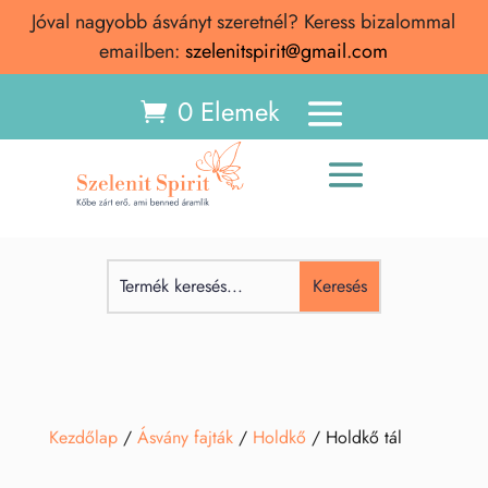
Jóval nagyobb ásványt szeretnél? Keress bizalommal
emailben:
szelenitspirit@gmail.com
0 Elemek
Kezdőlap
/
Ásvány fajták
/
Holdkő
/ Holdkő tál