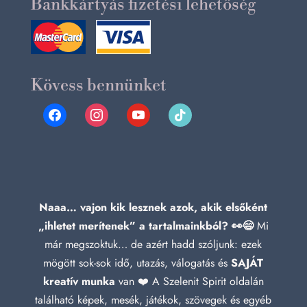
Bankkártyás fizetési lehetőség
Kövess bennünket
facebook
instagram
youtube
tiktok
Naaa… vajon kik lesznek azok, akik elsőként
„ihletet merítenek” a tartalmainkból? 👀😄
Mi
már megszoktuk… de azért hadd szóljunk: ezek
mögött sok-sok idő, utazás, válogatás és
SAJÁT
kreatív munka
van ❤️ A Szelenit Spirit oldalán
található képek, mesék, játékok, szövegek és egyéb