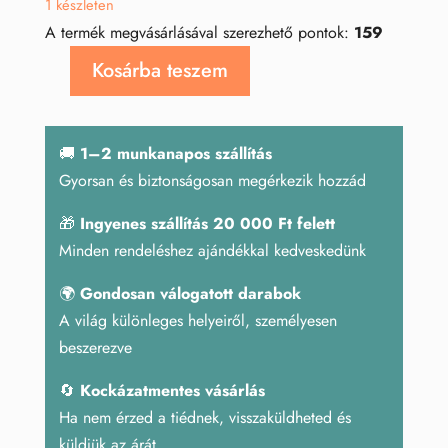
1 készleten
A termék megvásárlásával szerezhető pontok:
159
Kosárba teszem
Holdkő
tál
mennyiség
🚚
1–2 munkanapos szállítás
Gyorsan és biztonságosan megérkezik hozzád
🎁
Ingyenes szállítás 20 000 Ft felett
Minden rendeléshez ajándékkal kedveskedünk
🌍
Gondosan válogatott darabok
A világ különleges helyeiről, személyesen
beszerezve
🔄
Kockázatmentes vásárlás
Ha nem érzed a tiédnek, visszaküldheted és
küldjük az árát