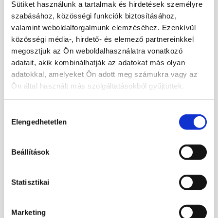
Sütiket használunk a tartalmak és hirdetések személyre
szabásához, közösségi funkciók biztosításához,
Labradorit félhold
Labradorit félhold
valamint weboldalforgalmunk elemzéséhez. Ezenkívül
20 900
Ft
19 900
Ft
közösségi média-, hirdető- és elemező partnereinkkel
Bővebb információ
Bővebb információ
megosztjuk az Ön weboldalhasználatra vonatkozó
adatait, akik kombinálhatják az adatokat más olyan
adatokkal, amelyeket Ön adott meg számukra vagy az
Kosárba
Kosárba
Ön által használt más szolgáltatásokból gyűjtöttek.
teszem
teszem
Hozzájárulás
Elengedhetetlen
kiválasztása
Beállítások
Labradorit félhold
Labradorit félhold
21 900
Ft
19 900
Ft
Statisztikai
Bővebb információ
Bővebb információ
Kosárba
Kosárba
Marketing