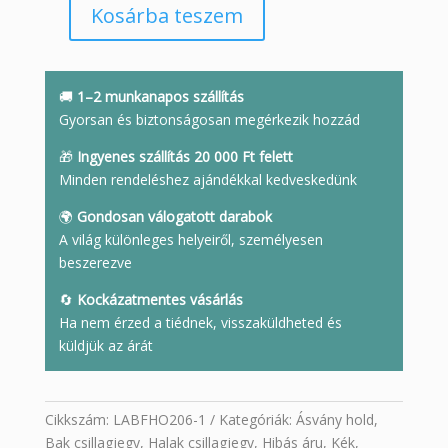
Kosárba teszem
/Hibás/
Labradorit
félhold
mennyiség
🚚
1–2 munkanapos szállítás
Gyorsan és biztonságosan megérkezik hozzád
🎁
Ingyenes szállítás 20 000 Ft felett
Minden rendeléshez ajándékkal kedveskedünk
🌍
Gondosan válogatott darabok
A világ különleges helyeiről, személyesen
beszerezve
🔄
Kockázatmentes vásárlás
Ha nem érzed a tiédnek, visszaküldheted és
küldjük az árát
Cikkszám:
LABFHO206-1
Kategóriák:
Ásvány hold
,
Bak csillagjegy
,
Halak csillagjegy
,
Hibás áru
,
Kék
,