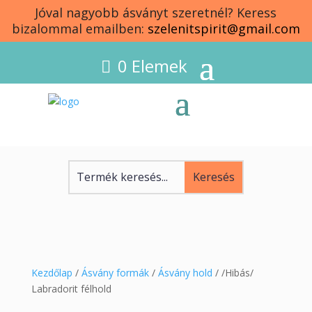
Jóval nagyobb ásványt szeretnél? Keress
bizalommal emailben:
szelenitspirit@gmail.com
0 Elemek
Kezdőlap
/
Ásvány formák
/
Ásvány hold
/ /Hibás/
Labradorit félhold