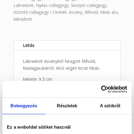
Labradorit
,
Nyilas csillagjegy
,
Skorpió csillagjegy
,
Vízöntő csillagjegy
Címkék:
ásvány
,
félhold
,
hibás áru
,
labradorit
Leírás
Labradorit ásványból faragott félhold,
Madagaszkárról. Alsó végén kicsit hibás.
Mérete: 9,5 cm
Kapcsolódó termékek
Beleegyezés
Részletek
A sütikről
Érdekelhetnek még…
Ez a weboldal sütiket használ