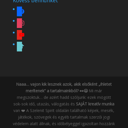
Kövess bennünket
facebook
instagram
youtube
tiktok
Naaa… vajon kik lesznek azok, akik elsőként „ihletet
merítenek” a tartalmainkból? 👀😄
Mi már
megszoktuk… de azért hadd szóljunk: ezek mögött
sok-sok idő, utazás, válogatás és
SAJÁT kreatív munka
van ❤️ A Szelenit Spirit oldalán található képek, mesék,
játékok, szövegek és egyéb tartalmak szerzői jogi
védelem alatt állnak, és időbélyeggel igazoltan hozzánk