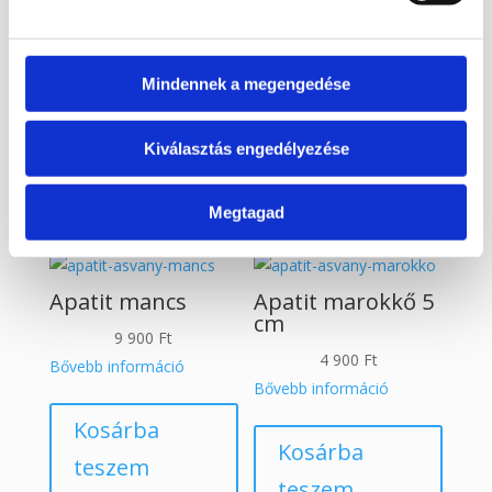
teszem
teszem
Mindennek a megengedése
Érdekelhetnek még…
Kiválasztás engedélyezése
Kapcsolódó termékek
Megtagad
Apatit mancs
Apatit marokkő 5
cm
9 900
Ft
4 900
Ft
Bővebb információ
Bővebb információ
Kosárba
Kosárba
teszem
teszem