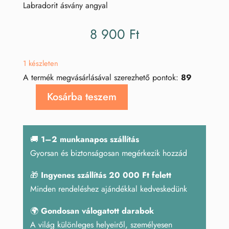
Labradorit ásvány angyal
8 900
Ft
1 készleten
A termék megvásárlásával szerezhető pontok:
89
Kosárba teszem
Hematoid
kvarc
angyal
🚚
1–2 munkanapos szállítás
9,5
Gyorsan és biztonságosan megérkezik hozzád
cm
mennyiség
🎁
Ingyenes szállítás 20 000 Ft felett
Minden rendeléshez ajándékkal kedveskedünk
🌍
Gondosan válogatott darabok
A világ különleges helyeiről, személyesen