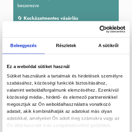
beszerezve
🔄
Kockázatmentes vásárlás
Ha nem érzed a tiédnek, visszaküldheted és
küldjük az árát
Beleegyezés
Részletek
A sütikről
Cikkszám:
HEMANG201
Kategóriák:
Ásvány angyal
,
Ásvány formák
,
Dekoráció
,
Dísztárgyak
,
Hematoid kvarc
Ez a weboldal sütiket használ
Címkék:
angyal
,
ásvány
,
hematoid kvarc
Sütiket használunk a tartalmak és hirdetések személyre
szabásához, közösségi funkciók biztosításához,
valamint weboldalforgalmunk elemzéséhez. Ezenkívül
közösségi média-, hirdető- és elemező partnereinkkel
Leírás
megosztjuk az Ön weboldalhasználatra vonatkozó
adatait, akik kombinálhatják az adatokat más olyan
Vörös hematoid kvarc ásványból faragott
adatokkal, amelyeket Ön adott meg számukra vagy az
angyal.
Ön által használt más szolgáltatásokból gyűjtöttek.