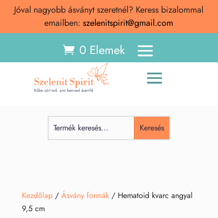
Jóval nagyobb ásványt szeretnél? Keress bizalommal
emailben:
szelenitspirit@gmail.com
0 Elemek
Kezdőlap
/
Ásvány formák
/ Hematoid kvarc angyal
9,5 cm