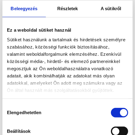
t változata. A
görögök
azt tartották, hogy a
Beleegyezés
Részletek
A sütikről
hegyikristályok az
Alpok
magas csúcsainak
dermesztő hidegében felolvaszthatatlan
jéggé fagyott vízből keletkeztek. Ezért
Ez a weboldal sütiket használ
nevezték el az ásványt kristallosnak, azaz
Sütiket használunk a tartalmak és hirdetések személyre
jégnek. A kristályok tökéletes átlátszóságát
szabásához, közösségi funkciók biztosításához,
gyakran kísérik szilárd és
valamint weboldalforgalmunk elemzéséhez. Ezenkívül
folyadékzárványok. Amíg nem
közösségi média-, hirdető- és elemező partnereinkkel
kristályosodott ki, átlátszatlan, fehéres színű,
megosztjuk az Ön weboldalhasználatra vonatkozó
adatait, akik kombinálhatják az adatokat más olyan
ekkor még tejkvarcnak nevezik.
adatokkal, amelyeket Ön adott meg számukra vagy az
Gyógyhatásai:
(nem helyettesítheti, csak
Ön által használt más szolgáltatásokból gyűjtöttek.
kiegészítheti az esetleges orvosi
kezeléseket)
Hozzájárulás
Elengedhetetlen
kiválasztása
bármilyen problémára kifejti jótékony
hatását
Beállítások