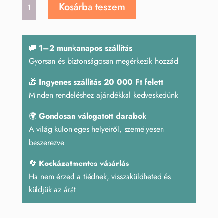
Hegyikristály
Kosárba teszem
ásvány
(7db)
mennyiség
🚚
1–2 munkanapos szállítás
Gyorsan és biztonságosan megérkezik hozzád
🎁
Ingyenes szállítás 20 000 Ft felett
Minden rendeléshez ajándékkal kedveskedünk
🌍
Gondosan válogatott darabok
A világ különleges helyeiről, személyesen
beszerezve
🔄
Kockázatmentes vásárlás
Ha nem érzed a tiédnek, visszaküldheted és
küldjük az árát