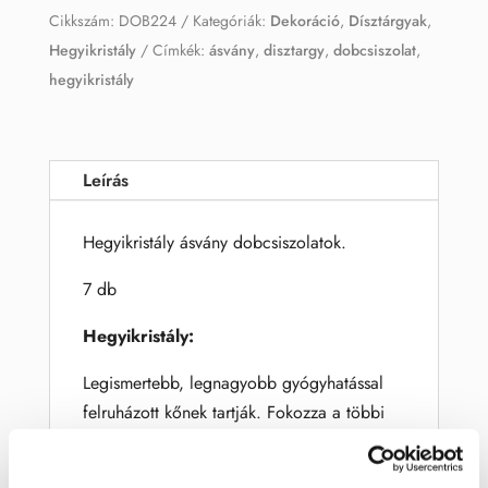
Cikkszám:
DOB224
Kategóriák:
Dekoráció
,
Dísztárgyak
,
Hegyikristály
Címkék:
ásvány
,
disztargy
,
dobcsiszolat
,
hegyikristály
Leírás
Hegyikristály ásvány dobcsiszolatok.
7 db
Hegyikristály:
Legismertebb, legnagyobb gyógyhatással
felruházott kőnek tartják. Fokozza a többi
kő hatását is.
Kvarc
ásvány
színtelen,
drágakőként
használ