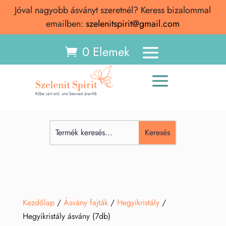
Jóval nagyobb ásványt szeretnél? Keress bizalommal
emailben:
szelenitspirit@gmail.com
0 Elemek
Kezdőlap
/
Ásvány fajták
/
Hegyikristály
/
Hegyikristály ásvány (7db)