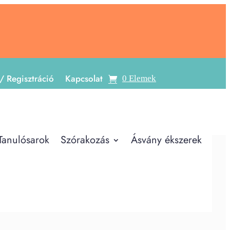
/ Regisztráció
Kapcsolat
0 Elemek
Tanulósarok
Szórakozás
Ásvány ékszerek