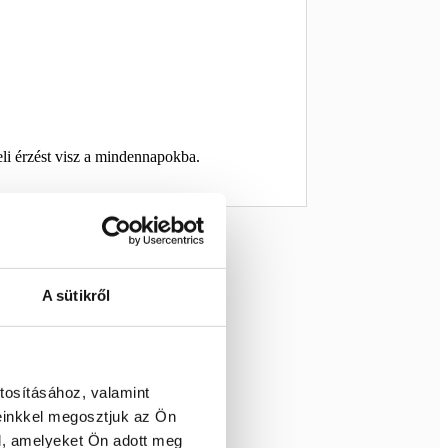
li érzést visz a mindennapokba.
A sütikről
tosításához, valamint
einkkel megosztjuk az Ön
l, amelyeket Ön adott meg