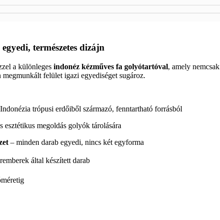
egyedi, természetes dizájn
zzel a különleges
indonéz kézműves fa golyótartóval
, amely nemcsak 
n megmunkált felület igazi egyediséget sugároz.
Indonézia trópusi erdőiből származó, fenntartható forrásból
és esztétikus megoldás golyók tárolására
zet
– minden darab egyedi, nincs két egyforma
remberek által készített darab
óméretig