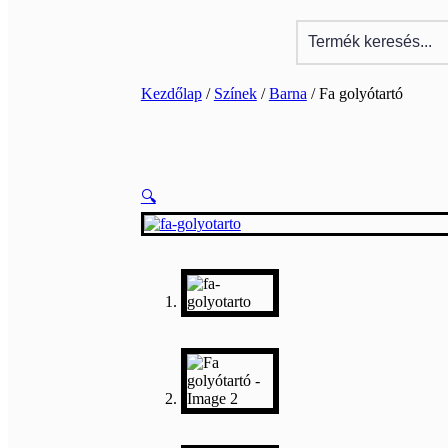
Kezdőlap
/
Színek
/
Barna
/ Fa golyótartó
🔍