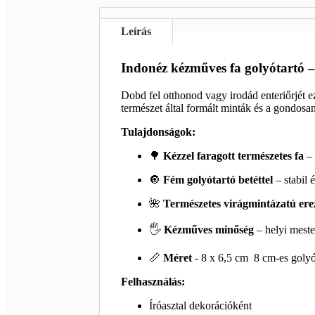
Leírás
Indonéz kézműves fa golyótartó – 
Dobd fel otthonod vagy irodád enteriőrjét e
természet által formált minták és a gondosa
Tulajdonságok:
🌳
Kézzel faragott természetes fa
– 
🔘
Fém golyótartó betéttel
– stabil 
🌺
Természetes virágmintázatú ere
🖐️
Kézműves minőség
– helyi meste
📏
Méret
- 8 x 6,5 cm 8 cm-es goly
Felhasználás:
Íróasztal dekorációként