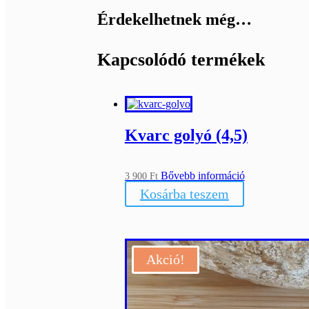
Érdekelhetnek még…
Kapcsolódó termékek
Kvarc golyó (4,5)
Bővebb információ
3 900
Ft
Kosárba teszem
Akció!