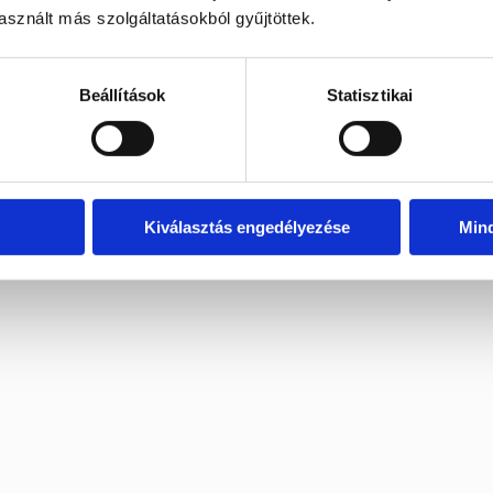
sznált más szolgáltatásokból gyűjtöttek.
Beállítások
Statisztikai
Kiválasztás engedélyezése
Min