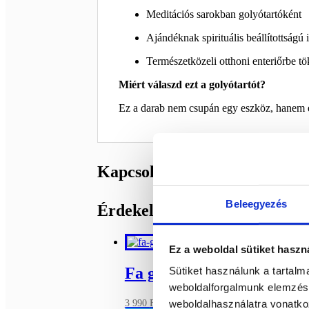
Meditációs sarokban golyótartóként
Ajándéknak spirituális beállítottságú
Természetközeli otthoni enteriőrbe tö
Miért válaszd ezt a golyótartót?
Ez a darab nem csupán egy eszköz, hanem
Kapcsolódó termékek
Beleegyezés
Érdekelhetnek még…
Ez a weboldal sütiket haszn
Fa golyótartó
Sütiket használunk a tartal
weboldalforgalmunk elemzésé
Bővebb információ
weboldalhasználatra vonatko
3 990
Ft