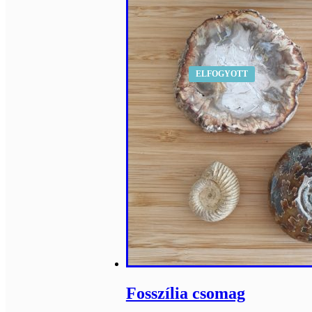
ELFOGYOTT
Fosszília csomag