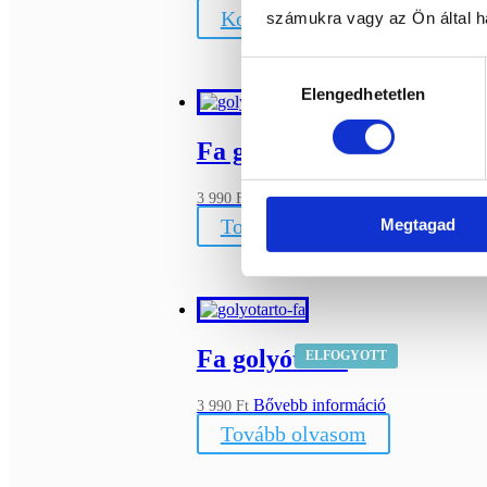
Kosárba teszem
számukra vagy az Ön által ha
Hozzájárulás
Elengedhetetlen
kiválasztása
Fa golyótartó
ELFOGYOTT
Bővebb információ
3 990
Ft
Tovább olvasom
Megtagad
Fa golyótartó
ELFOGYOTT
Bővebb információ
3 990
Ft
Tovább olvasom