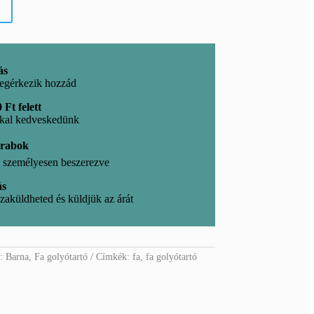
ás
egérkezik hozzád
 Ft felett
kkal kedveskedünk
arabok
l, személyesen beszerezve
ás
zaküldheted és küldjük az árát
k:
Barna
,
Fa golyótartó
Címkék:
fa
,
fa golyótartó