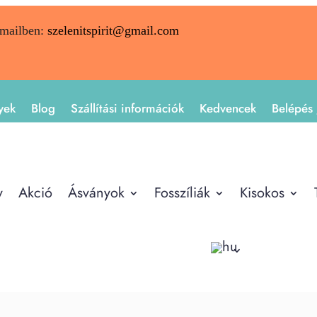
emailben:
szelenitspirit@gmail.com
yek
Blog
Szállítási információk
Kedvencek
Belépés 
y
Akció
Ásványok
Fosszíliák
Kisokos