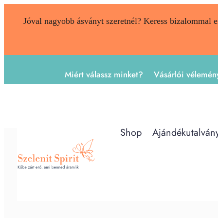
Jóval nagyobb ásványt szeretnél? Keress bizalommal 
Miért válassz minket?
Vásárlói vélemén
Shop
Ajándékutalván