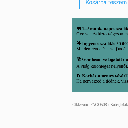
Kosárba teszem
Fa
golyótartó
mennyiség
🚚
1–2 munkanapos szállít
Gyorsan és biztonságosan m
🎁
Ingyenes szállítás 20 000
Minden rendeléshez ajándé
🌍
Gondosan válogatott d
A világ különleges helyeirő
🔄
Kockázatmentes vásárl
Ha nem érzed a tiédnek, viss
Cikkszám:
FAGO508
Kategóriá