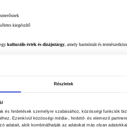
 ismerősnek
kéletes kiegészítő
 egy
kulturális érték és dizájntárgy
, amely harmóniát és természetköze
Részletek
ál
mak és hirdetések személyre szabásához, közösségi funkciók biz
hez. Ezenkívül közösségi média-, hirdető- és elemező partner
zó adatait, akik kombinálhatják az adatokat más olyan adatokka