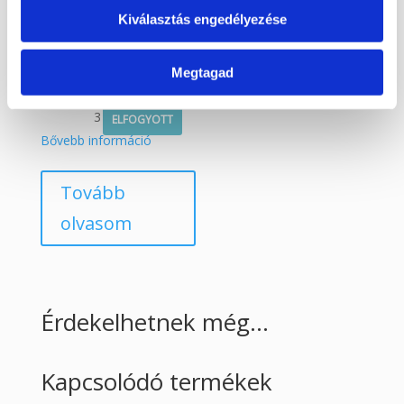
Kiválasztás engedélyezése
Megtagad
Fa golyótartó
3 990
Ft
ELFOGYOTT
Bővebb információ
Tovább
olvasom
Érdekelhetnek még…
Kapcsolódó termékek