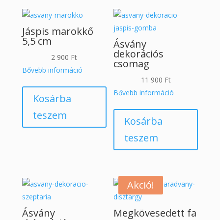
Jáspis marokkő
5,5 cm
Ásvány
dekorációs
2 900
Ft
csomag
Bővebb információ
11 900
Ft
Bővebb információ
Kosárba
teszem
Kosárba
teszem
Akció!
Ásvány
Megkövesedett fa