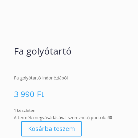
Fa golyótartó
Fa golyótartó Indonéziából
3 990
Ft
1 készleten
A termék megvásárlásával szerezhető pontok:
40
Kosárba teszem
Fa