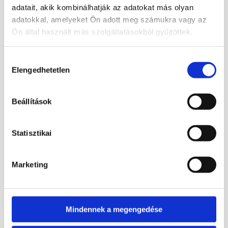
adatait, akik kombinálhatják az adatokat más olyan
egy
kulturális érték és dizájntárgy
, amely
adatokkal, amelyeket Ön adott meg számukra vagy az
harmóniát és természetközeli érzést visz a
Ön által használt más szolgáltatásokból gyűjtöttek.
mindennapokba.
Hozzájárulás
Kapcsolódó termékek
Elengedhetetlen
kiválasztása
Beállítások
Érdekelhetnek még…
Statisztikai
Fa golyótartó
Fa golyótartó
3 990
Ft
3 990
Ft
ELFOGYOTT
Marketing
Bővebb információ
Bővebb információ
Kosárba
Tovább
Mindennek a megengedése
teszem
olvasom