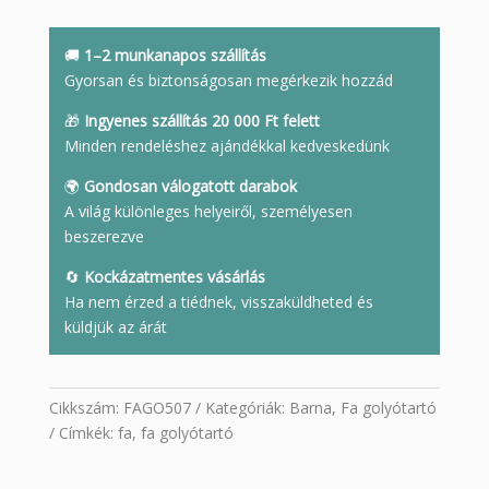
golyótartó
mennyiség
🚚
1–2 munkanapos szállítás
Gyorsan és biztonságosan megérkezik hozzád
🎁
Ingyenes szállítás 20 000 Ft felett
Minden rendeléshez ajándékkal kedveskedünk
🌍
Gondosan válogatott darabok
A világ különleges helyeiről, személyesen
beszerezve
🔄
Kockázatmentes vásárlás
Ha nem érzed a tiédnek, visszaküldheted és
küldjük az árát
Cikkszám:
FAGO507
Kategóriák:
Barna
,
Fa golyótartó
Címkék:
fa
,
fa golyótartó