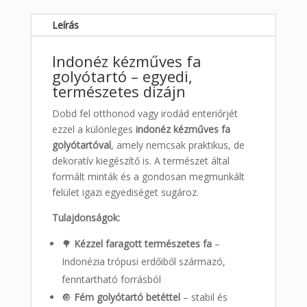
Leírás
Indonéz kézműves fa
golyótartó – egyedi,
természetes dizájn
Dobd fel otthonod vagy irodád enteriőrjét
ezzel a különleges
indonéz kézműves fa
golyótartóval
, amely nemcsak praktikus, de
dekoratív kiegészítő is. A természet által
formált minták és a gondosan megmunkált
felület igazi egyediséget sugároz.
Tulajdonságok:
🌳
Kézzel faragott természetes fa
–
Indonézia trópusi erdőiből származó,
fenntartható forrásból
🔘
Fém golyótartó betéttel
– stabil és