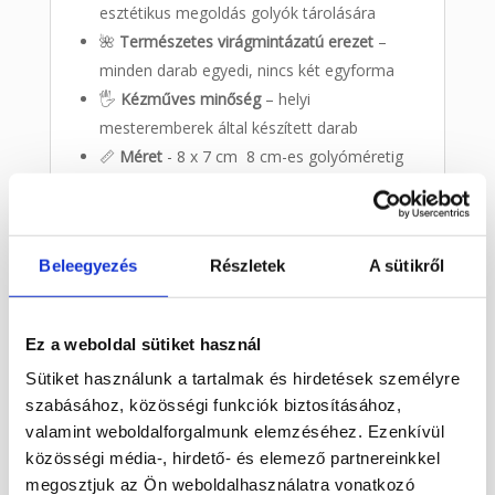
esztétikus megoldás golyók tárolására
🌺
Természetes virágmintázatú erezet
–
minden darab egyedi, nincs két egyforma
🖐️
Kézműves minőség
– helyi
mesteremberek által készített darab
📏
Méret
- 8 x 7 cm 8 cm-es golyóméretig
Felhasználás:
Íróasztal dekorációként
Beleegyezés
Részletek
A sütikről
Meditációs sarokban golyótartóként
Ajándéknak spirituális beállítottságú
ismerősnek
Ez a weboldal sütiket használ
Természetközeli otthoni enteriőrbe
Sütiket használunk a tartalmak és hirdetések személyre
tökéletes kiegészítő
szabásához, közösségi funkciók biztosításához,
valamint weboldalforgalmunk elemzéséhez. Ezenkívül
Miért válaszd ezt a golyótartót?
közösségi média-, hirdető- és elemező partnereinkkel
megosztjuk az Ön weboldalhasználatra vonatkozó
Ez a darab nem csupán egy eszköz, hanem