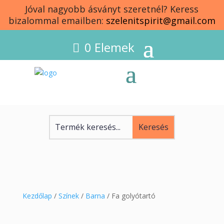
Jóval nagyobb ásványt szeretnél? Keress
bizalommal emailben:
szelenitspirit@gmail.com
0 Elemek
Kezdőlap
/
Színek
/
Barna
/ Fa golyótartó