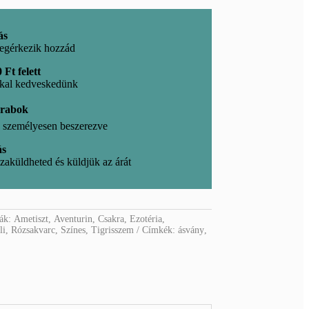
ás
egérkezik hozzád
 Ft felett
kkal kedveskedünk
arabok
l, személyesen beszerezve
ás
zaküldheted és küldjük az árát
iák:
Ametiszt
,
Aventurin
,
Csakra
,
Ezotéria
,
li
,
Rózsakvarc
,
Színes
,
Tigrisszem
Címkék:
ásvány
,