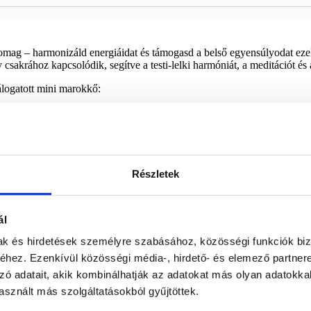
somag – harmonizáld energiáidat és támogasd a belső egyensúlyodat eze
sakrához kapcsolódik, segítve a testi-lelki harmóniát, a meditációt és 
logatott mini marokkő:
szodalit ,ametiszt, hegyikristály.
Részletek
ál
mak és hirdetések személyre szabásához, közösségi funkciók biz
 könnyen magaddal vihetők a táskádban vagy zsebedben, így bárhol ér
hez. Ezenkívül közösségi média-, hirdető- és elemező partner
zó adatait, akik kombinálhatják az adatokat más olyan adatokka
sznált más szolgáltatásokból gyűjtöttek.