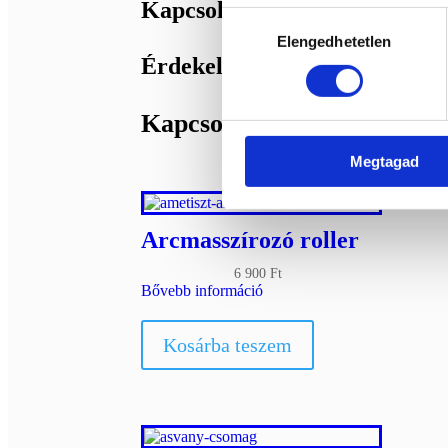
Kapcsolódó termékek
Hozzájárulás
Elengedhetetlen
kiválasztása
Érdekelhetnek még…
Kapcsolódó termékek
Megtagad
Arcmasszírozó roller
6 900
Ft
Bővebb információ
Kosárba teszem