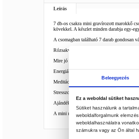
Leírás
7 db-os csakra mini gravírozott marokkő c
kövekkel. A készlet minden darabja egy-egy c
A csomagban található 7 darab gondosan vá
Rózsakvarc, karneol , tigriszzem, aventurin, 
Mire jó a csakra marokkő szett?
Energiák harmonizálására
Beleegyezés
Meditációhoz és jóga gyakorlathoz
Stresszoldásra, belső béke megtalálására
Ez a weboldal sütiket haszn
Ajándéknak spirituális úton járóknak
Sütiket használunk a tartal
A mini marokkövek praktikus méretük miatt
weboldalforgalmunk elemzésé
weboldalhasználatra vonatko
számukra vagy az Ön által ha