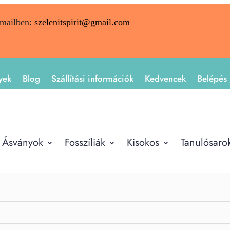
emailben:
szelenitspirit@gmail.com
yek
Blog
Szállítási információk
Kedvencek
Belépés 
Ásványok
Fosszíliák
Kisokos
Tanulósaro