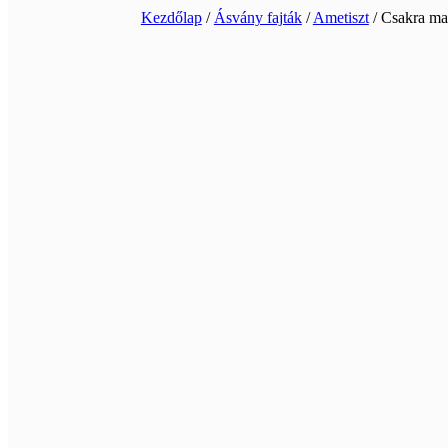
Kezdőlap
/
Ásvány fajták
/
Ametiszt
/ Csakra m