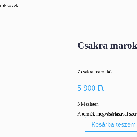
arokkövek
Csakra maro
7 csakra marokkő
5 900
Ft
3 készleten
A termék megvásárlásával sze
Kosárba teszem
Csakra
marokkövek