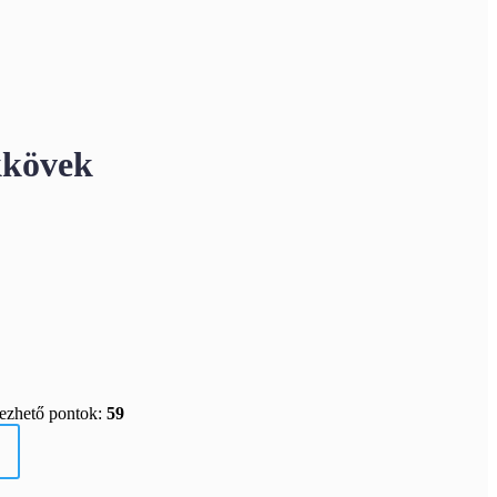
kkövek
rezhető pontok:
59