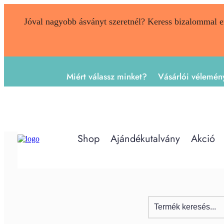
Jóval nagyobb ásványt szeretnél? Keress bizalommal 
Miért válassz minket?
Vásárlói vélemén
Shop
Ajándékutalvány
Akció