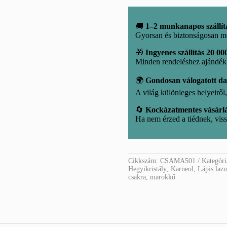
mennyiség
🚚
1–2 munkanapos szállít
Gyorsan és biztonságosan m
🎁
Ingyenes szállítás 20 000
Minden rendeléshez ajándé
🌍
Gondosan válogatott d
A világ különleges helyeirő
🔄
Kockázatmentes vásárl
Ha nem érzed a tiédnek, viss
Cikkszám:
CSAMA501
Kategór
Hegyikristály
,
Karneol
,
Lápis lazu
csakra
,
marokkő