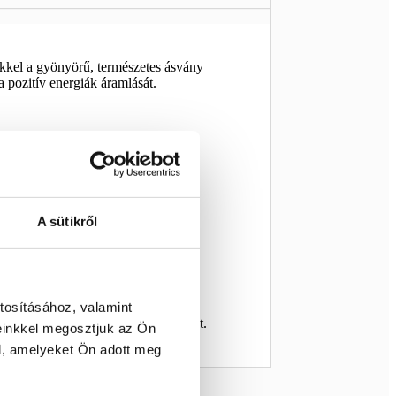
kkel a gyönyörű, természetes ásvány
a pozitív energiák áramlását.
A sütikről
tosításához, valamint
ezheted az ásványok támogató erejét.
einkkel megosztjuk az Ön
l, amelyeket Ön adott meg