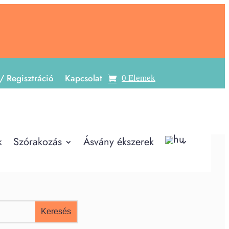
/ Regisztráció
Kapcsolat
0 Elemek
k
Szórakozás
Ásvány ékszerek