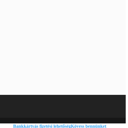
Bankkártyás fizetési lehetőség
Kövess bennünket