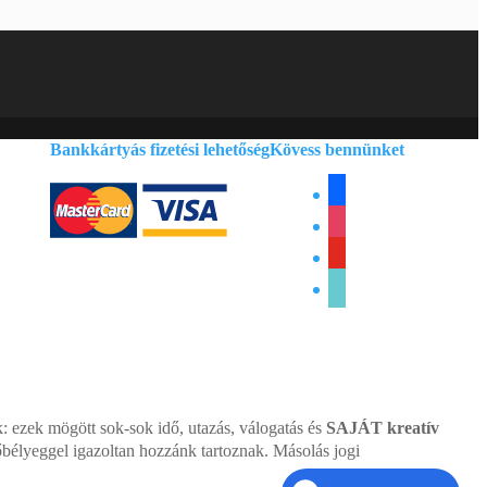
Bankkártyás fizetési lehetőség
Kövess bennünket
facebook
instagram
youtube
tiktok
ezek mögött sok-sok idő, utazás, válogatás és
SAJÁT kreatív
dőbélyeggel igazoltan hozzánk tartoznak. Másolás jogi