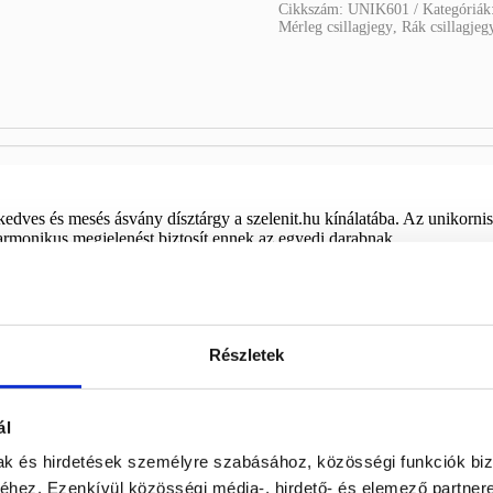
Cikkszám:
UNIK601
Kategóriák
Mérleg csillagjegy
,
Rák csillagjeg
edves és mesés ásvány dísztárgy a szelenit.hu kínálatába. Az unikornis 
harmonikus megjelenést biztosít ennek az egyedi darabnak.
 készült. Szépen látható az unikornis feje, szarva, sörénye és a dekorat
yalat pedig nyugodt, friss és természetközeli hatást kelt.
lehet ásványgyűjteménybe, gyerekszobába, íróasztalra, polcra vagy ajá
, a mesés hangulatú dísztárgyakat és a zöld ásványokat. Kompakt méret
Részletek
b.
természetes, bézs, fehér, arany, fa és pasztell színű dekorációk mellé. A
ál
ációként is megállja a helyét. Kedves, pozitív kisugárzású tárgy, amel
mak és hirdetések személyre szabásához, közösségi funkciók biz
sre, így pontosan ezt az egyedi darabot kapod meg.
hez. Ezenkívül közösségi média-, hirdető- és elemező partner