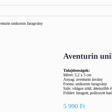
nturin unikornis faragvány
Aventurin uni
Tulajdonságok:
Méret: 5,2 x 5 cm
Anyag: aventurin ásvány
Forma: unikornis faragvány
Szín: világos zöld, áttetszőbb 
Felület: faragott, polírozott ha
5 990
Ft