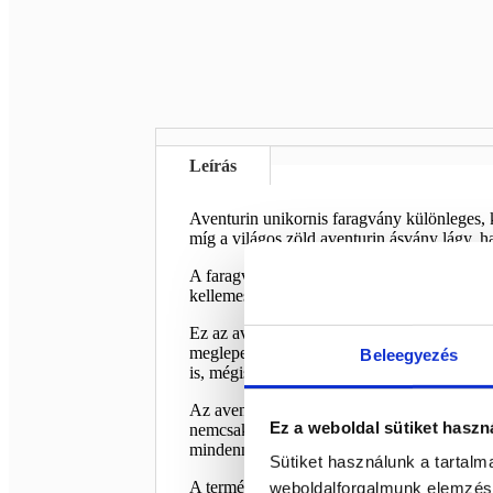
Leírás
Aventurin unikornis faragvány különleges, k
míg a világos zöld aventurin ásvány lágy, 
A faragvány finoman kidolgozott részletekkel
kellemes fényt ad az ásványnak, a zöldes árn
Ez az aventurin unikornis remek választás 
meglepetés, akik szeretik az unikornisokat
Beleegyezés
is, mégis látványos és figyelemfelkeltő dara
Az aventurin világoszöld színe szépen illik 
Ez a weboldal sütiket haszn
nemcsak ásványként, hanem hangulatos dekor
mindennapokba.
Sütiket használunk a tartal
A termékfotón látható ásvány kerül kiküldé
weboldalforgalmunk elemzésé