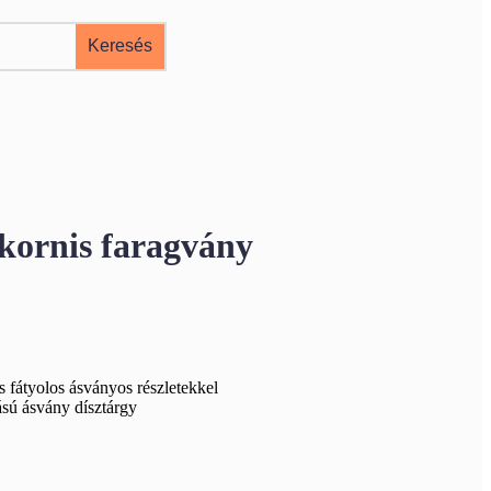
kornis faragvány
és fátyolos ásványos részletekkel
tású ásvány dísztárgy