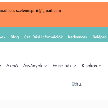
emailben:
szelenitspirit@gmail.com
yek
Blog
Szállítási információk
Kedvencek
Belépés 
y
Akció
Ásványok
Fosszíliák
Kisokos