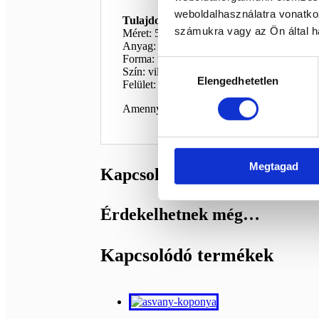
weboldalhasználatra vonatko
Tulajdonságok:
számukra vagy az Ön által ha
Méret: 5,2 x 5 cm
Anyag: aventurin ásvány
Forma: unikornis faragvány
Hozzájárulás
Szín: világos zöld, áttetszőbb és fátyolos á
Elengedhetetlen
kiválasztása
Felület: faragott, polírozott hatású ásvány d
Amennyiben nagyobb terméket szeretnél, é
Megtagad
Kapcsolódó termékek
Érdekelhetnek még…
Kapcsolódó termékek