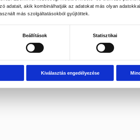
zó adatait, akik kombinálhatják az adatokat más olyan adatokka
sznált más szolgáltatásokból gyűjtöttek.
sványos részletekkel
Beállítások
Statisztikai
ísztárgy
rdeklődj nyugodtan emailben.
Kiválasztás engedélyezése
Min