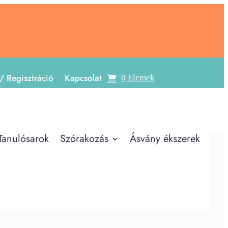
/ Regisztráció
Kapcsolat
0 Elemek
Tanulósarok
Szórakozás
Ásvány ékszerek