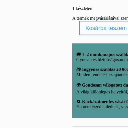
1 készleten
A termék megvásárlásával sze
Kosárba teszem
Aventurin
unikornis
faragvány
mennyiség
🚚
1–2 munkanapos szállít
Gyorsan és biztonságosan m
🎁
Ingyenes szállítás 20 000
Minden rendeléshez ajándé
🌍
Gondosan válogatott d
A világ különleges helyeirő
🔄
Kockázatmentes vásárl
Ha nem érzed a tiédnek, viss