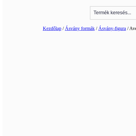
Kezdőlap
/
Ásvány formák
/
Ásvány-figura
/ Ave