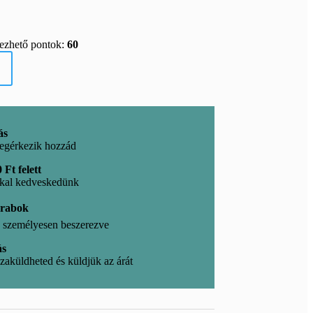
rezhető pontok:
60
ás
egérkezik hozzád
 Ft felett
kkal kedveskedünk
arabok
l, személyesen beszerezve
ás
zaküldheted és küldjük az árát