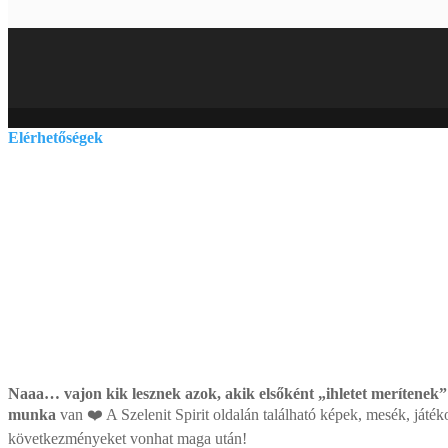
Elérhetőségek
E-mail:
szelenitspirit@gmail.com
Tel. (09:00 – 17:00h):
0630/841-6811
Naaa… vajon kik lesznek azok, akik elsőként „ihletet merítenek”
munka
van ❤️ A Szelenit Spirit oldalán található képek, mesék, játék
következményeket vonhat maga után!