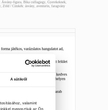
:
Ásvány-figura
,
Bika csillagjegy
,
Gyerekeknek
,
y
,
Zöld
Címkék:
ásvány
,
aventurin
,
faragvány
forma játékos, varázslatos hangulatot ad,
ív vonalvezetésű forma. A polírozott felület
ndéknak is. Különösen azoknak lehet kedves
e miatt könnyen elhelyezhető kisebb helyen
A sütikről
 faragott unikornis forma miatt ez a darab
y egy kis varázslatot csempészhet a
tosításához, valamint
einkkel megosztjuk az Ön