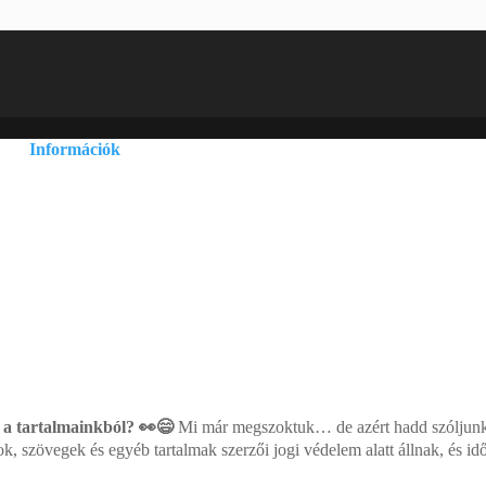
Információk
Adatvédelmi és adatkezelési szabályzat
Általános szerződési feltételek
Szállítási információk
 a tartalmainkból? 👀😄
Mi már megszoktuk… de azért hadd szóljunk: 
ok, szövegek és egyéb tartalmak szerzői jogi védelem alatt állnak, és i