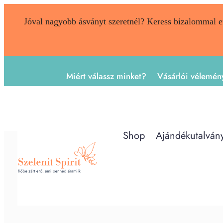
Jóval nagyobb ásványt szeretnél? Keress bizalommal 
Miért válassz minket?
Vásárlói vélemén
Shop
Ajándékutalván