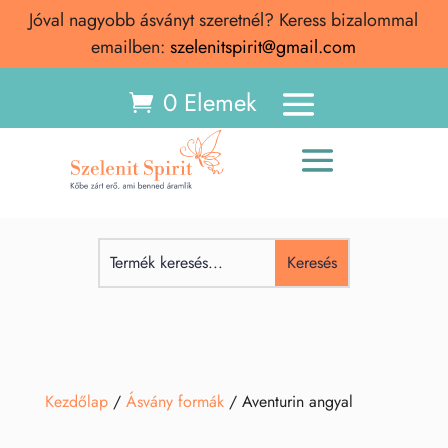
Jóval nagyobb ásványt szeretnél? Keress bizalommal
emailben:
szelenitspirit@gmail.com
0 Elemek
Kezdőlap
/
Ásvány formák
/ Aventurin angyal