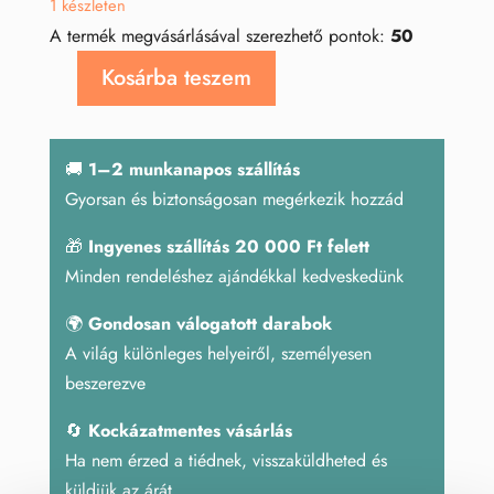
1 készleten
A termék megvásárlásával szerezhető pontok:
50
Kosárba teszem
Aventurin
angyal
mennyiség
🚚
1–2 munkanapos szállítás
Gyorsan és biztonságosan megérkezik hozzád
🎁
Ingyenes szállítás 20 000 Ft felett
Minden rendeléshez ajándékkal kedveskedünk
🌍
Gondosan válogatott darabok
A világ különleges helyeiről, személyesen
beszerezve
🔄
Kockázatmentes vásárlás
Ha nem érzed a tiédnek, visszaküldheted és
küldjük az árát