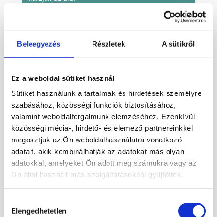
Cikkszám:
AANG504
Kategóriák:
Ásvány angyal
,
Ásvány
Beleegyezés
Részletek
A sütikről
formák
,
Aventurin
,
Dekoráció
,
Dísztárgyak
,
Zöld
Címkék:
angyal
,
ásvány
,
aventurin
Ez a weboldal sütiket használ
Sütiket használunk a tartalmak és hirdetések személyre
szabásához, közösségi funkciók biztosításához,
Leírás
valamint weboldalforgalmunk elemzéséhez. Ezenkívül
közösségi média-, hirdető- és elemező partnereinkkel
Aventurin ásványból faragott angyal.
megosztjuk az Ön weboldalhasználatra vonatkozó
adatait, akik kombinálhatják az adatokat más olyan
Mérete: 4,9 x 3 cm
adatokkal, amelyeket Ön adott meg számukra vagy az
Ön által használt más szolgáltatásokból gyűjtöttek.
A csoportképen lévő egyik terméket
küldjük.
Hozzájárulás
Elengedhetetlen
kiválasztása