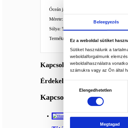
Óceán jáspis ásvány piramis.
Mérete: 9 x 6 cm
Beleegyezés
Súlya: 513 g
Termékről videó található közösségi oldala
Ez a weboldal sütiket haszn
Sütiket használunk a tartal
weboldalforgalmunk elemzésé
weboldalhasználatra vonatko
Kapcsolódó termékek
számukra vagy az Ön által ha
Érdekelhetnek még…
Hozzájárulás
Elengedhetetlen
kiválasztása
Kapcsolódó termékek
Megtagad