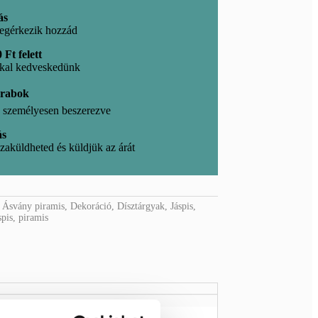
ás
egérkezik hozzád
 Ft felett
kkal kedveskedünk
arabok
l, személyesen beszerezve
ás
zaküldheted és küldjük az árát
:
Ásvány piramis
,
Dekoráció
,
Dísztárgyak
,
Jáspis
,
spis
,
piramis