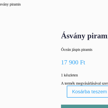
svány piramis
Ásvány piram
Óceán jáspis piramis
17 900
Ft
1 készleten
A termék megvásárlásával sze
Kosárba teszem
Ásvány
piramis
mennyiség