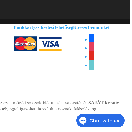
Bankkártyás fizetési lehetőség
Kövess bennünket
facebook
instagram
youtube
tiktok
ezek mögött sok-sok idő, utazás, válogatás és
SAJÁT kreatív
dőbélyeggel igazoltan hozzánk tartoznak. Másolás jogi