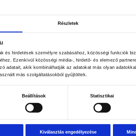
Részletek
inkon. Facebook, Pinterest,Instagram,TikTok.
ál
mak és hirdetések személyre szabásához, közösségi funkciók biz
hez. Ezenkívül közösségi média-, hirdető- és elemező partner
zó adatait, akik kombinálhatják az adatokat más olyan adatokka
sznált más szolgáltatásokból gyűjtöttek.
Beállítások
Statisztikai
Kiválasztás engedélyezése
Min