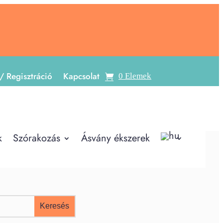
/ Regisztráció
Kapcsolat
0 Elemek
k
Szórakozás
Ásvány ékszerek