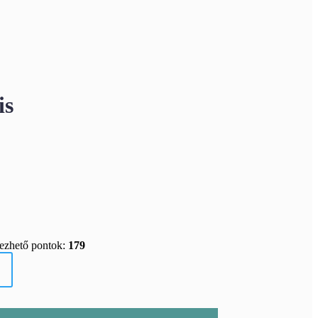
is
rezhető pontok:
179