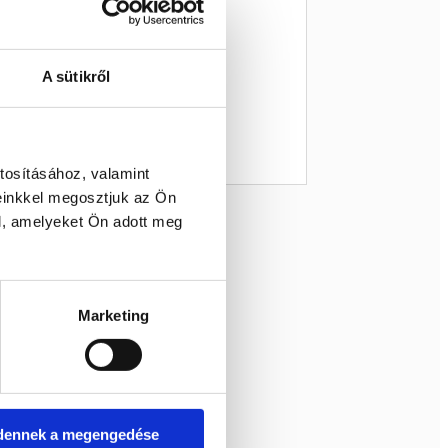
A sütikről
tosításához, valamint
einkkel megosztjuk az Ön
l, amelyeket Ön adott meg
Marketing
dennek a megengedése