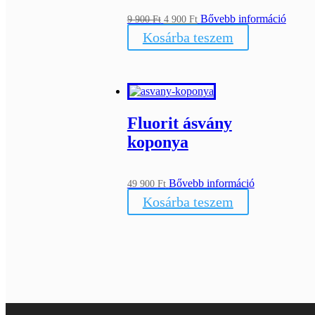
Original
Current
Bővebb információ
9 900
Ft
4 900
Ft
price
price
Kosárba teszem
was:
is:
9
4
900 Ft.
900 Ft.
Fluorit ásvány
koponya
Bővebb információ
49 900
Ft
Kosárba teszem