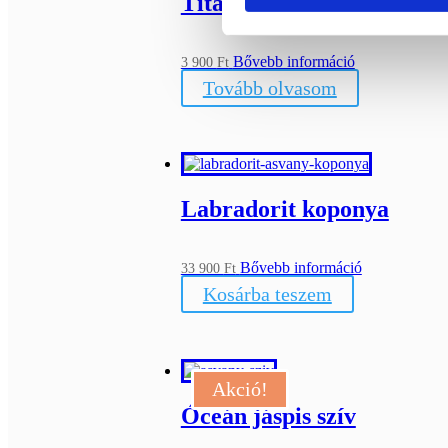
Titánium kianit
ELFOGYOTT
Bővebb információ
3 900
Ft
Tovább olvasom
Labradorit koponya
Bővebb információ
33 900
Ft
Kosárba teszem
Akció!
Óceán jáspis szív