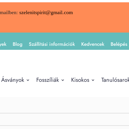
emailben:
szelenitspirit@gmail.com
yek
Blog
Szállítási információk
Kedvencek
Belépés 
Ásványok
Fosszíliák
Kisokos
Tanulósaro