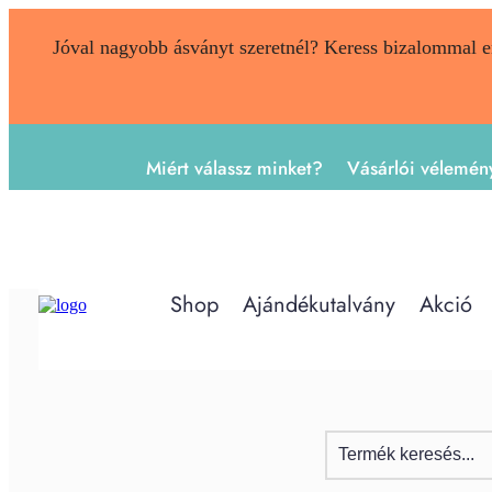
Jóval nagyobb ásványt szeretnél? Keress bizalommal 
Miért válassz minket?
Vásárlói vélemén
Shop
Ajándékutalvány
Akció