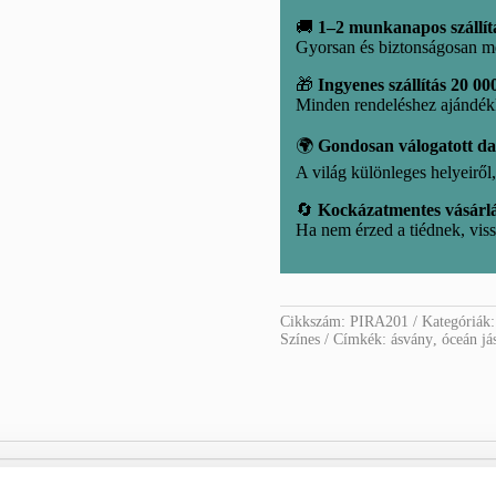
🚚
1–2 munkanapos szállít
Gyorsan és biztonságosan m
🎁
Ingyenes szállítás 20 000
Minden rendeléshez ajándé
🌍
Gondosan válogatott d
A világ különleges helyeirő
🔄
Kockázatmentes vásárl
Ha nem érzed a tiédnek, viss
Cikkszám:
PIRA201
Kategóriák
Színes
Címkék:
ásvány
,
óceán já