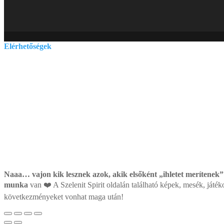
Elérhetőségek
E-mail:
szelenitspirit@gmail.com
Tel. (09:00 – 17:00h):
0630/841-6811
Naaa… vajon kik lesznek azok, akik elsőként „ihletet merítenek”
munka
van ❤️ A Szelenit Spirit oldalán található képek, mesék, játék
következményeket vonhat maga után!