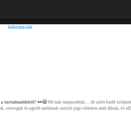
Információk
Adatvédelmi és adatkezelési szabályzat
Általános szerződési feltételek
Szállítási információk
 a tartalmainkból? 👀😄
Mi már megszoktuk… de azért hadd szóljunk: 
ok, szövegek és egyéb tartalmak szerzői jogi védelem alatt állnak, és i