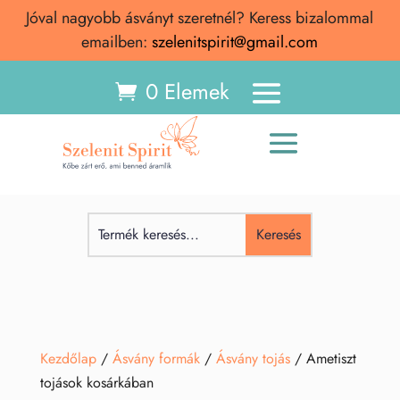
Jóval nagyobb ásványt szeretnél? Keress bizalommal
emailben:
szelenitspirit@gmail.com
0 Elemek
Kezdőlap
/
Ásvány formák
/
Ásvány tojás
/ Ametiszt
tojások kosárkában