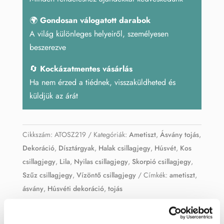
🌍
Gondosan válogatott darabok
A világ különleges helyeiről, személyesen
beszerezve
🔄
Kockázatmentes vásárlás
Ha nem érzed a tiédnek, visszaküldheted és
küldjük az árát
Cikkszám:
ATOSZ219
Kategóriák:
Ametiszt
,
Ásvány tojás
,
Dekoráció
,
Dísztárgyak
,
Halak csillagjegy
,
Húsvét
,
Kos
csillagjegy
,
Lila
,
Nyilas csillagjegy
,
Skorpió csillagjegy
,
Szűz csillagjegy
,
Vízöntő csillagjegy
Címkék:
ametiszt
,
ásvány
,
Húsvéti dekoráció
,
tojás