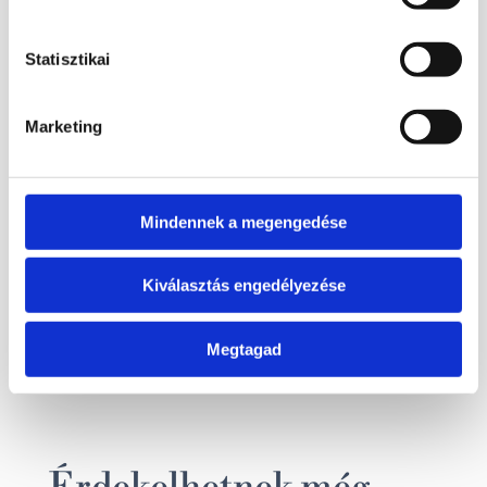
Statisztikai
Kapcsolódó termékek
Marketing
Mindennek a megengedése
7 900
Ft
Bővebb információ
Kiválasztás engedélyezése
Kosárba
Megtagad
teszem