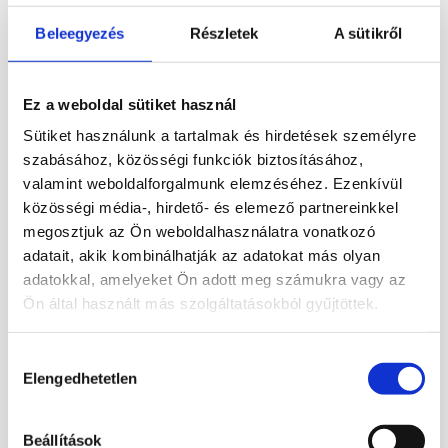
Leírás
Beleegyezés
Részletek
A sütikről
Ametiszt ásvány tojások, 15 cm-es
kosárkában, díszítéssel.
Ez a weboldal sütiket használ
Sütiket használunk a tartalmak és hirdetések személyre
2 db ametiszt tojás, 3-3 cm
szabásához, közösségi funkciók biztosításához,
valamint weboldalforgalmunk elemzéséhez. Ezenkívül
1 db kvarc tojás 3 cm
közösségi média-, hirdető- és elemező partnereinkkel
megosztjuk az Ön weboldalhasználatra vonatkozó
Húsvéti dekoráció.
adatait, akik kombinálhatják az adatokat más olyan
adatokkal, amelyeket Ön adott meg számukra vagy az
Ön által használt más szolgáltatásokból gyűjtöttek.
Hozzájárulás
Elengedhetetlen
kiválasztása
Beállítások