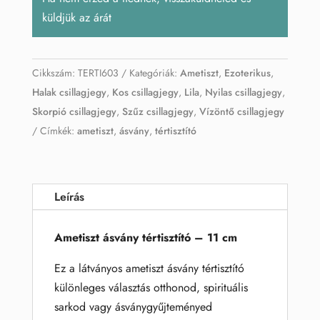
küldjük az árát
Cikkszám:
TERTI603
Kategóriák:
Ametiszt
,
Ezoterikus
,
Halak csillagjegy
,
Kos csillagjegy
,
Lila
,
Nyilas csillagjegy
,
Skorpió csillagjegy
,
Szűz csillagjegy
,
Vízöntő csillagjegy
Címkék:
ametiszt
,
ásvány
,
tértisztító
Leírás
Ametiszt ásvány tértisztító – 11 cm
Ez a látványos ametiszt ásvány tértisztító
különleges választás otthonod, spirituális
sarkod vagy ásványgyűjteményed