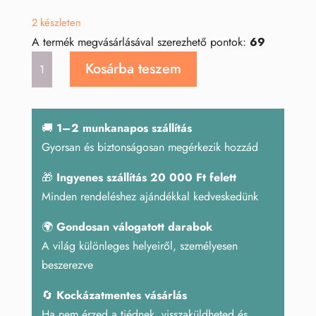
2 készleten
A termék megvásárlásával szerezhető pontok:
69
Ametiszt
Kosárba teszem
tértisztító
mennyiség
🚚
1–2 munkanapos szállítás
Gyorsan és biztonságosan megérkezik hozzád
🎁
Ingyenes szállítás 20 000 Ft felett
Minden rendeléshez ajándékkal kedveskedünk
🌍
Gondosan válogatott darabok
A világ különleges helyeiről, személyesen
beszerezve
🔄
Kockázatmentes vásárlás
Ha nem érzed a tiédnek, visszaküldheted és