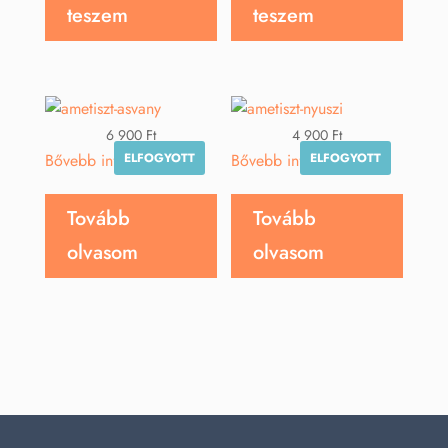
teszem
teszem
6 900
Ft
4 900
Ft
ELFOGYOTT
ELFOGYOTT
Bővebb információ
Bővebb információ
Tovább
Tovább
olvasom
olvasom