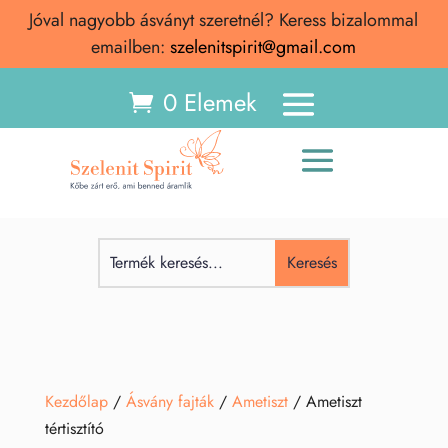
Jóval nagyobb ásványt szeretnél? Keress bizalommal
emailben:
szelenitspirit@gmail.com
0 Elemek
Kezdőlap
/
Ásvány fajták
/
Ametiszt
/ Ametiszt
tértisztító