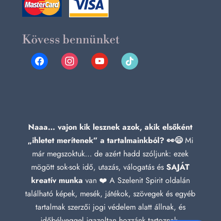
Kövess bennünket
facebook
instagram
youtube
tiktok
Naaa… vajon kik lesznek azok, akik elsőként
„ihletet merítenek” a tartalmainkból? 👀😄
Mi
már megszoktuk… de azért hadd szóljunk: ezek
mögött sok-sok idő, utazás, válogatás és
SAJÁT
kreatív munka
van ❤️ A Szelenit Spirit oldalán
található képek, mesék, játékok, szövegek és egyéb
tartalmak szerzői jogi védelem alatt állnak, és
időbélyeggel igazoltan hozzánk tartoznak.