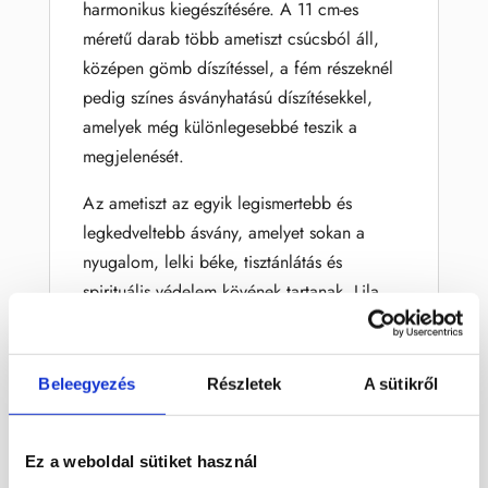
harmonikus kiegészítésére. A 11 cm-es
méretű darab több ametiszt csúcsból áll,
középen gömb díszítéssel, a fém részeknél
pedig színes ásványhatású díszítésekkel,
amelyek még különlegesebbé teszik a
megjelenését.
Az ametiszt az egyik legismertebb és
legkedveltebb ásvány, amelyet sokan a
nyugalom, lelki béke, tisztánlátás és
spirituális védelem kövének tartanak. Lila
árnyalatai elegáns, misztikus és harmonikus
hangulatot teremtenek, ezért könnyen
beilleszthető hálószobába, nappaliba,
Beleegyezés
Részletek
A sütikről
meditációs sarokba vagy ásványos
dekoráció részeként.
Ez a weboldal sütiket használ
Ez az ásvány tértisztító ideális választás