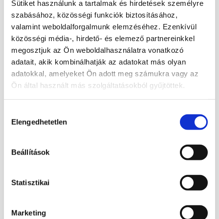
Sütiket használunk a tartalmak és hirdetések személyre
lehet azoknak, akik szeretik a spirituális
szabásához, közösségi funkciók biztosításához,
hangulatú, mégis dekoratív ásvány
valamint weboldalforgalmunk elemzéséhez. Ezenkívül
termékeket. Felakasztható, elhelyezhető
közösségi média-, hirdető- és elemező partnereinkkel
megosztjuk az Ön weboldalhasználatra vonatkozó
oltáron, ablak közelében, polcon vagy
adatait, akik kombinálhatják az adatokat más olyan
olyan helyen, ahol nyugodtabb, tisztább és
adatokkal, amelyeket Ön adott meg számukra vagy az
kiegyensúlyozottabb hangulatot szeretnél
Ön által használt más szolgáltatásokból gyűjtöttek.
teremteni.
Termék adatai:
Hozzájárulás
Elengedhetetlen
kiválasztása
Ásvány: ametiszt
Méret: 11 cm
Beállítások
Típus: ásvány tértisztító
Szín: lila, áttetsző-fehéres árnyalatokkal,
Statisztikai
színes díszítő elemekkel
Felhasználás: tértisztításhoz, dekorációnak,
spirituális sarokba, ajándéknak
Marketing