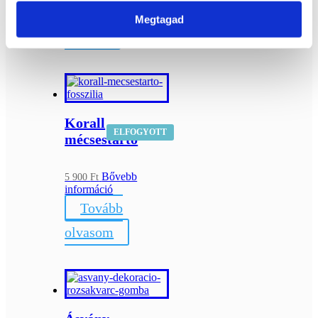
Kosárba
Megtagad
teszem
Korall
ELFOGYOTT
mécsestartó
Bővebb
5 900
Ft
információ
Tovább
olvasom