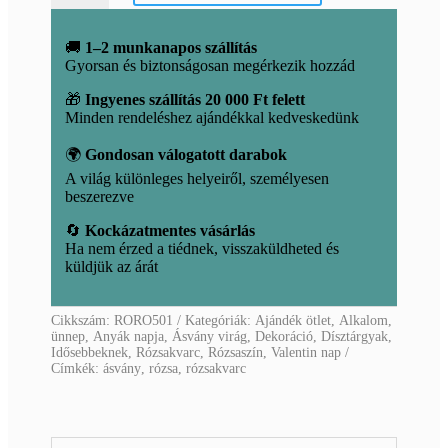
🚚
1–2 munkanapos szállítás
Gyorsan és biztonságosan megérkezik hozzád
🎁
Ingyenes szállítás 20 000 Ft felett
Minden rendeléshez ajándékkal kedveskedünk
🌍
Gondosan válogatott darabok
A világ különleges helyeiről, személyesen
beszerezve
🔄
Kockázatmentes vásárlás
Ha nem érzed a tiédnek, visszaküldheted és
küldjük az árát
Cikkszám:
RORO501
Kategóriák:
Ajándék ötlet
,
Alkalom,
ünnep
,
Anyák napja
,
Ásvány virág
,
Dekoráció
,
Dísztárgyak
,
Idősebbeknek
,
Rózsakvarc
,
Rózsaszín
,
Valentin nap
Címkék:
ásvány
,
rózsa
,
rózsakvarc