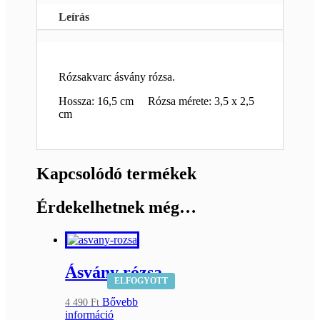
Leírás
Rózsakvarc ásvány rózsa.
Hossza: 16,5 cm Rózsa mérete: 3,5 x 2,5
cm
Kapcsolódó termékek
Érdekelhetnek még…
Ásvány rózsa
ELFOGYOTT
Bővebb
4 490
Ft
információ