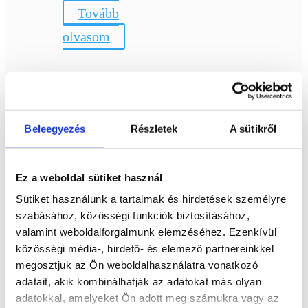
Tovább
olvasom
Szodalit rózsa
ELFOGYOTT
Beleegyezés
Részletek
A sütikről
Bővebb
4 490
Ft
információ
Ez a weboldal sütiket használ
Tovább
Sütiket használunk a tartalmak és hirdetések személyre
olvasom
szabásához, közösségi funkciók biztosításához,
valamint weboldalforgalmunk elemzéséhez. Ezenkívül
közösségi média-, hirdető- és elemező partnereinkkel
megosztjuk az Ön weboldalhasználatra vonatkozó
Ásvány rózsa
adatait, akik kombinálhatják az adatokat más olyan
adatokkal, amelyeket Ön adott meg számukra vagy az