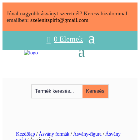
Jóval nagyobb ásványt szeretnél? Keress bizalommal
emailben:
szelenitspirit@gmail.com
0 Elemek
Kezdőlap
/
Ásvány formák
/
Ásvány-figura
/
Ásvány
virág
/ Ásvány rózsa