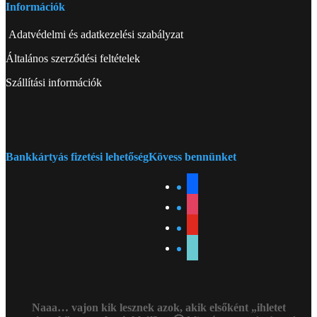
Információk
Adatvédelmi és adatkezelési szabályzat
Általános szerződési feltételek
Szállítási információk
Bankkártyás fizetési lehetőség
Kövess bennünket
facebook
instagram
youtube
tiktok
Naaa… vajon kik lesznek azok, akik elsőként „ihletet