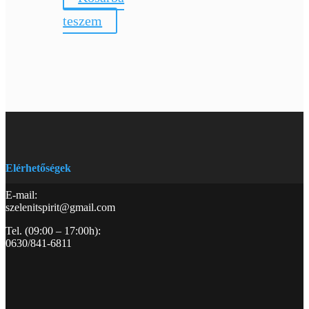
teszem
Elérhetőségek
E-mail:
szelenitspirit@gmail.com
Tel. (09:00 – 17:00h):
0630/841-6811