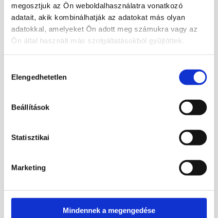
megosztjuk az Ön weboldalhasználatra vonatkozó
adatait, akik kombinálhatják az adatokat más olyan
adatokkal, amelyeket Ön adott meg számukra vagy az
4 490
Ft
4 490
Ft
Ön által használt más szolgáltatásokból gyűjtöttek.
Bővebb információ
Bővebb információ
Hozzájárulás
Kosárba
Kosárba
Elengedhetetlen
kiválasztása
teszem
teszem
Beállítások
Statisztikai
4 490
Ft
ELFOGYOTT
Bővebb információ
Marketing
Tovább
olvasom
Mindennek a megengedése