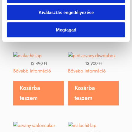
Kiválasztás engedélyezése
Érdekelhetnek még…
Megtagad
12 490
Ft
12 900
Ft
Bővebb információ
Bővebb információ
Kosárba
Kosárba
teszem
teszem