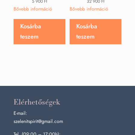
5 900
Ft
32 900
Ft
Bővebb információ
Bővebb információ
Kosárba
Kosárba
teszem
teszem
Elérhetőségek
E-mail:
szelenitspirit@gmail.com
Tel. (09:00 – 17:00h):