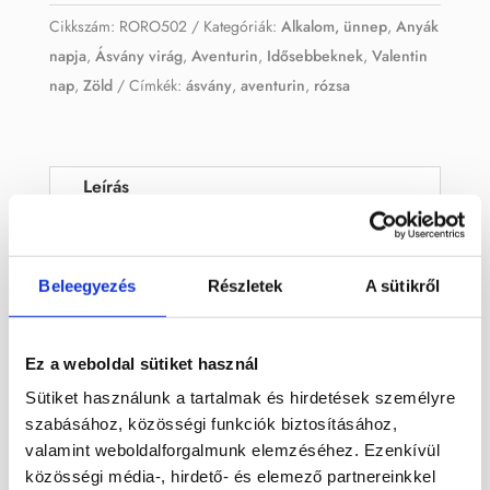
Cikkszám:
RORO502
Kategóriák:
Alkalom, ünnep
,
Anyák
napja
,
Ásvány virág
,
Aventurin
,
Idősebbeknek
,
Valentin
nap
,
Zöld
Címkék:
ásvány
,
aventurin
,
rózsa
Leírás
Avenrturin ásvány rózsa.
Beleegyezés
Részletek
A sütikről
Hossza: 16,5 cm Rózsa mérete: 3,5 x
2,5 cm
Ez a weboldal sütiket használ
Sütiket használunk a tartalmak és hirdetések személyre
Kapcsolódó termékek
szabásához, közösségi funkciók biztosításához,
valamint weboldalforgalmunk elemzéséhez. Ezenkívül
közösségi média-, hirdető- és elemező partnereinkkel