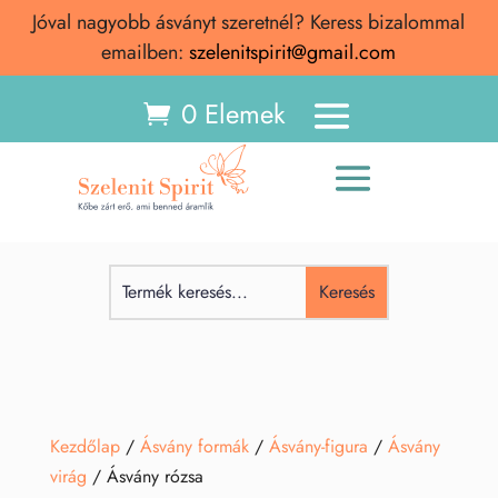
Jóval nagyobb ásványt szeretnél? Keress bizalommal
emailben:
szelenitspirit@gmail.com
0 Elemek
Kezdőlap
/
Ásvány formák
/
Ásvány-figura
/
Ásvány
virág
/ Ásvány rózsa