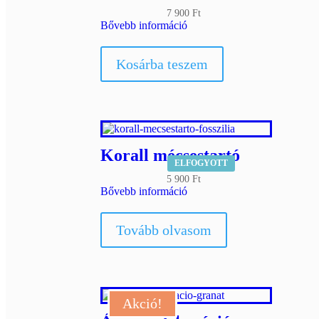
7 900
Ft
Bővebb információ
Kosárba teszem
Korall mécsestartó
ELFOGYOTT
5 900
Ft
Bővebb információ
Tovább olvasom
Akció!