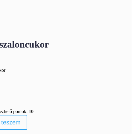
 szaloncukor
kor
rezhető pontok:
10
 teszem