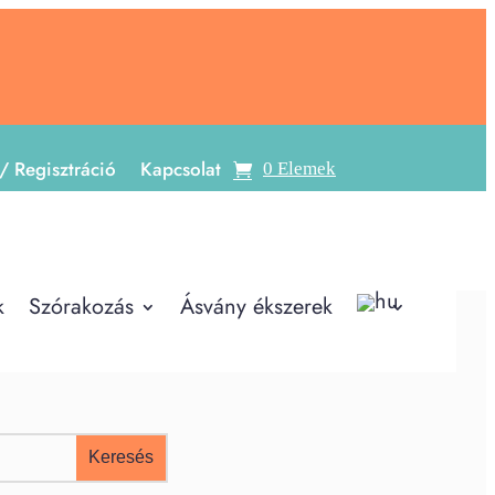
/ Regisztráció
Kapcsolat
0 Elemek
k
Szórakozás
Ásvány ékszerek