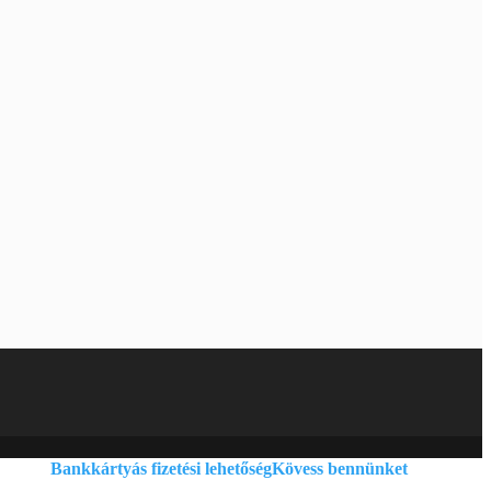
Bankkártyás fizetési lehetőség
Kövess bennünket