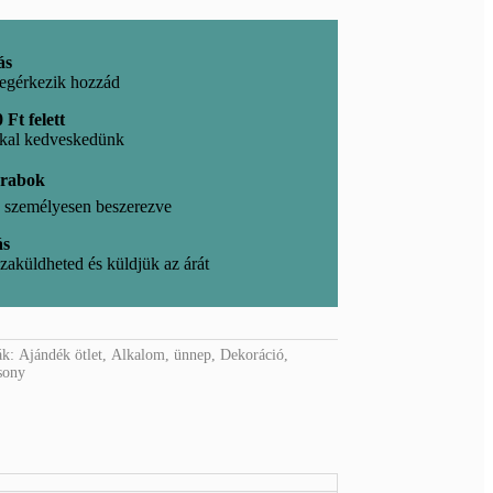
ás
egérkezik hozzád
 Ft felett
kkal kedveskedünk
arabok
l, személyesen beszerezve
ás
zaküldheted és küldjük az árát
ák:
Ajándék ötlet
,
Alkalom, ünnep
,
Dekoráció
,
sony