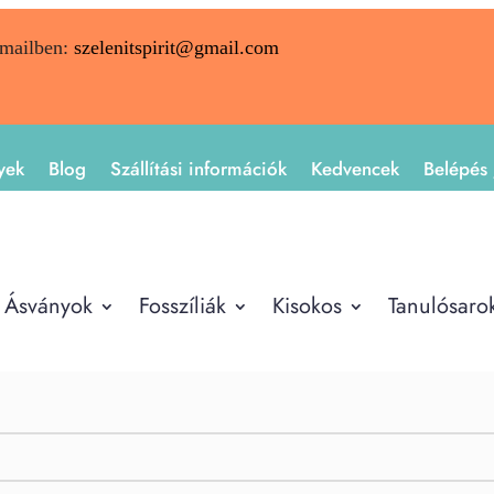
emailben:
szelenitspirit@gmail.com
yek
Blog
Szállítási információk
Kedvencek
Belépés 
Ásványok
Fosszíliák
Kisokos
Tanulósaro