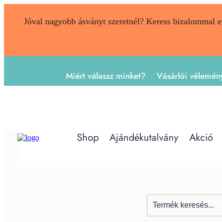
Jóval nagyobb ásványt szeretnél? Keress bizalommal 
Miért válassz minket?
Vásárlói vélemén
Shop
Ajándékutalvány
Akció