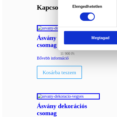
Hozzájárulás
Kapcsolódó termékek
Elengedhetetlen
kiválasztása
Ásvány dekorációs
Megtagad
csomag
11 900
Ft
Bővebb információ
Kosárba teszem
Ásvány dekorációs
csomag