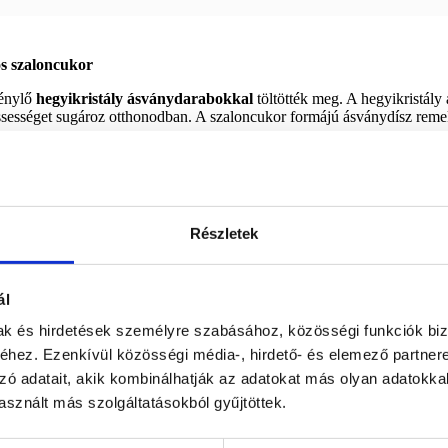
ós szaloncukor
fénylő
hegyikristály ásványdarabokkal
töltötték meg. A hegyikristály a
rissességet sugároz otthonodban. A szaloncukor formájú ásványdísz reme
ramlás és harmónia kristálya.
yedi karácsonyi dekoráció.
Részletek
svány kedvelőknek.
zi az ünnepi hangulatot a természet energiájával.
ál
mak és hirdetések személyre szabásához, közösségi funkciók biz
hez. Ezenkívül közösségi média-, hirdető- és elemező partner
zó adatait, akik kombinálhatják az adatokat más olyan adatokka
sznált más szolgáltatásokból gyűjtöttek.