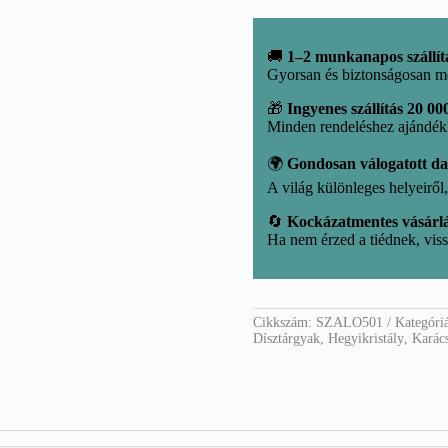
🚚
1–2 munkanapos szállít
Gyorsan és biztonságosan m
🎁
Ingyenes szállítás 20 000
Minden rendeléshez ajándé
🌍
Gondosan válogatott d
A világ különleges helyeirő
🔄
Kockázatmentes vásárl
Ha nem érzed a tiédnek, viss
Cikkszám:
SZALO501
Kategóri
Dísztárgyak
,
Hegyikristály
,
Karác