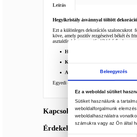
Leírás
Hegyikristály ásvánnyal töltött dekoráci
Ezt a különleges dekorációs szaloncukrot 
köve, amely pozitív rezgéseivel békét és f
asztaldíszként vagy ajándékkísérőnek.
Hegyikristály
– a tisztaság, energiaá
Különleges szaloncukor forma
– eg
Beleegyezés
Ajándékötlet
– ünnepi meglepetés á
Egyedi és különleges kiegészítő, amely ötvö
Ez a weboldal sütiket haszn
Sütiket használunk a tartal
weboldalforgalmunk elemzésé
Kapcsolódó termékek
weboldalhasználatra vonatko
számukra vagy az Ön által ha
Érdekelhetnek még…