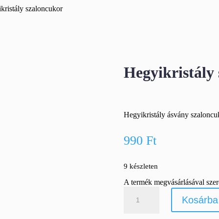
kristály szaloncukor
Hegyikristály
Hegyikristály ásvány szaloncu
990
Ft
9 készleten
A termék megvásárlásával sze
Hegyikristály
Kosárba
szaloncukor
mennyiség