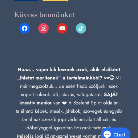
Kövess bennünket
facebook
instagram
youtube
tiktok
Naaa… vajon kik lesznek azok, akik elsőként
„ihletet merítenek” a tartalmainkból? 👀😄
Mi
már megszoktuk… de azért hadd szóljunk: ezek
mögött sok-sok idő, utazás, válogatás és
SAJÁT
kreatív munka
van ❤️ A Szelenit Spirit oldalán
található képek, mesék, játékok, szövegek és egyéb
tartalmak szerzői jogi védelem alatt állnak, és
időbélyeggel igazoltan hozzánk tartoznak.
Másolás jogi következményeket vonhat maga után!