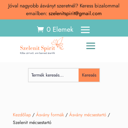
Jóval nagyobb ásványt szeretnél? Keress bizalommal
emailben:
szelenitspirit@gmail.com
0 Elemek
Kezdőlap
/
Ásvány formák
/
Ásvány mécsestartó
/
Szelenit mécsestartó