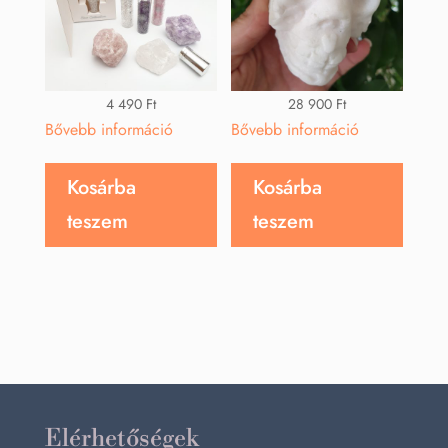
4 490
Ft
28 900
Ft
Bővebb információ
Bővebb információ
Kosárba
Kosárba
teszem
teszem
Elérhetőségek