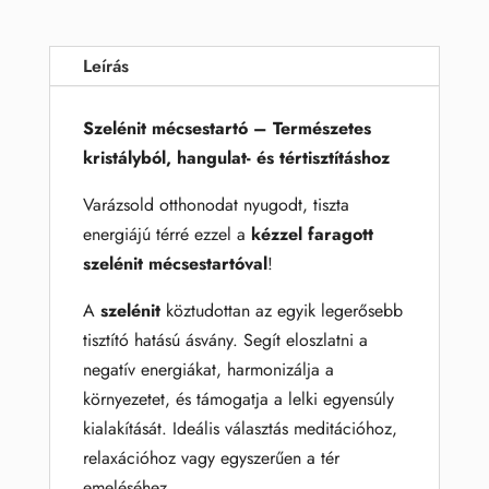
Leírás
Szelénit mécsestartó – Természetes
kristályból, hangulat- és tértisztításhoz
Varázsold otthonodat nyugodt, tiszta
energiájú térré ezzel a
kézzel faragott
szelénit mécsestartóval
!
A
szelénit
köztudottan az egyik legerősebb
tisztító hatású ásvány. Segít eloszlatni a
negatív energiákat, harmonizálja a
környezetet, és támogatja a lelki egyensúly
kialakítását. Ideális választás meditációhoz,
relaxációhoz vagy egyszerűen a tér
emeléséhez.