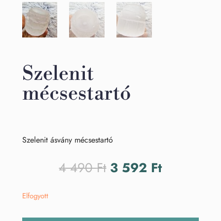
Szelenit
mécsestartó
Szelenit ásvány mécsestartó
Original
Current
4 490
Ft
3 592
Ft
price
price
was:
is:
Elfogyott
4
3
490 Ft.
592 Ft.