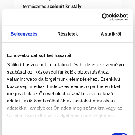
természetes
szelenit kristály
mécsestartóval
, amely nemcsak gyönyörű,
hanem jótékony hatású is!
Beleegyezés
Részletek
A sütikről
Ez a weboldal sütiket használ
Sütiket használunk a tartalmak és hirdetések személyre
szabásához, közösségi funkciók biztosításához,
valamint weboldalforgalmunk elemzéséhez. Ezenkívül
közösségi média-, hirdető- és elemező partnereinkkel
megosztjuk az Ön weboldalhasználatra vonatkozó
adatait, akik kombinálhatják az adatokat más olyan
adatokkal, amelyeket Ön adott meg számukra vagy az
Ön által használt más szolgáltatásokból gyűjtöttek.
Hozzájárulás