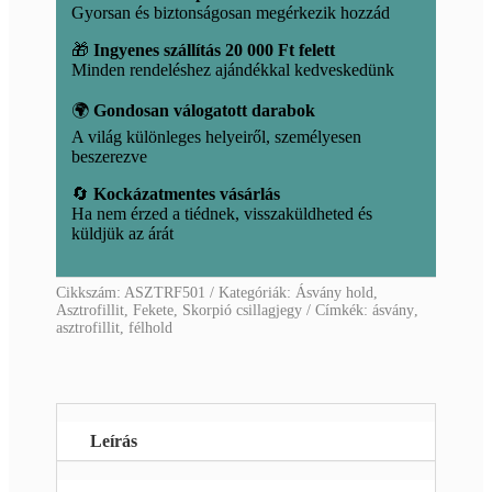
Gyorsan és biztonságosan megérkezik hozzád
🎁
Ingyenes szállítás 20 000 Ft felett
Minden rendeléshez ajándékkal kedveskedünk
🌍
Gondosan válogatott darabok
A világ különleges helyeiről, személyesen
beszerezve
🔄
Kockázatmentes vásárlás
Ha nem érzed a tiédnek, visszaküldheted és
küldjük az árát
Cikkszám:
ASZTRF501
Kategóriák:
Ásvány hold
,
Asztrofillit
,
Fekete
,
Skorpió csillagjegy
Címkék:
ásvány
,
asztrofillit
,
félhold
Leírás