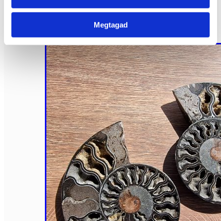
Tovább
olvasom
Megtagad