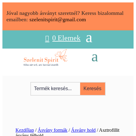
Jóval nagyobb ásványt szeretnél? Keress bizalommal
emailben:
szelenitspirit@gmail.com
0 Elemek
Kezdőlap
/
Ásvány formák
/
Ásvány hold
/ Asztrofillit
ásvány félhold