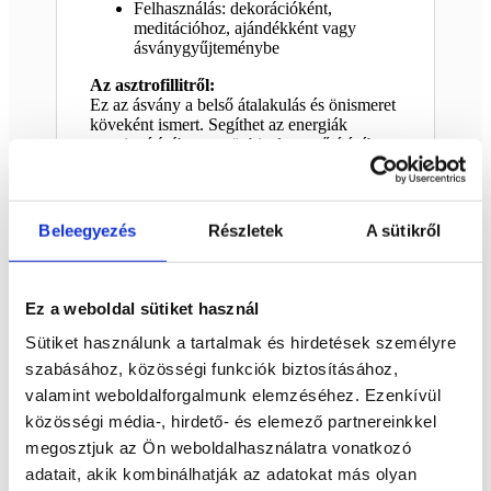
Felhasználás: dekorációként,
meditációhoz, ajándékként vagy
ásványgyűjteménybe
Az asztrofillitről:
Ez az ásvány a belső átalakulás és önismeret
köveként ismert. Segíthet az energiák
megtisztításában, az önbizalom erősítésében,
valamint az intuíció fejlesztésében. A félhold
forma a női energiát, a megújulást és a
ciklikusságot szimbolizálja, így különösen
erőteljes spirituális jelentéssel bír.
Beleegyezés
Részletek
A sütikről
Mérete: 8 cm
Ez a weboldal sütiket használ
Sütiket használunk a tartalmak és hirdetések személyre
Kapcsolódó termékek
szabásához, közösségi funkciók biztosításához,
valamint weboldalforgalmunk elemzéséhez. Ezenkívül
Érdekelhetnek még…
közösségi média-, hirdető- és elemező partnereinkkel
megosztjuk az Ön weboldalhasználatra vonatkozó
Kapcsolódó termékek
adatait, akik kombinálhatják az adatokat más olyan