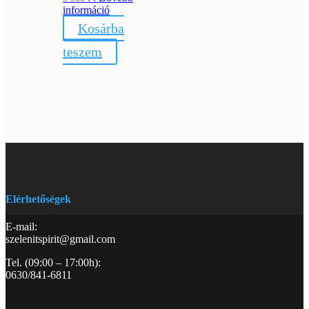
információ
Kosárba
teszem
Elérhetőségek
E-mail:
szelenitspirit@gmail.com
Tel. (09:00 – 17:00h):
0630/841-6811