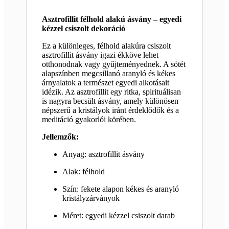
Asztrofillit félhold alakú ásvány – egyedi
kézzel csiszolt dekoráció
Ez a különleges, félhold alakúra csiszolt
asztrofillit ásvány igazi ékköve lehet
otthonodnak vagy gyűjteményednek. A sötét
alapszínben megcsillanó aranyló és kékes
árnyalatok a természet egyedi alkotásait
idézik. Az asztrofillit egy ritka, spirituálisan
is nagyra becsült ásvány, amely különösen
népszerű a kristályok iránt érdeklődők és a
meditáció gyakorlói körében.
Jellemzők:
Anyag: asztrofillit ásvány
Alak: félhold
Szín: fekete alapon kékes és aranyló
kristályzárványok
Méret: egyedi kézzel csiszolt darab