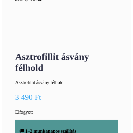
Asztrofillit ásvány
félhold
Asztrofillit ásvány félhold
3 490
Ft
Elfogyott
🚚
1–2 munkanapos szállítás