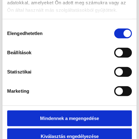
adatokkal, amelyeket Ön adott meg számukra vagy az
Ön által használt más szolgáltatásokból gyűjtöttek.
Hozzájárulás
Turmalinkvarc
Elengedhetetlen
ELFOGYOTT
kiválasztása
golyó (6,5)
Bővebb
Beállítások
11 900
Ft
információ
Tovább
Statisztikai
olvasom
Marketing
Tektit 5,7 cm
ELFOGYOTT
Mindennek a megengedése
Bővebb
6 490
Ft
információ
Kiválasztás engedélyezése