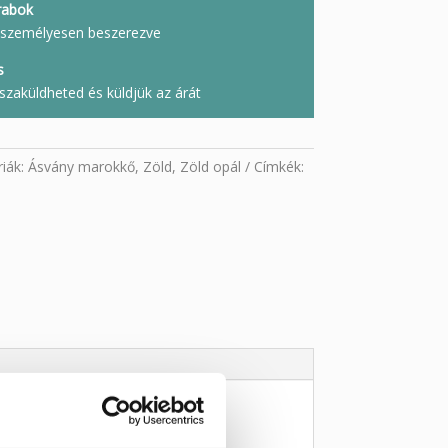
rabok
l, személyesen beszerezve
s
szaküldheted és küldjük az árát
iák:
Ásvány marokkő
,
Zöld
,
Zöld opál
Címkék: