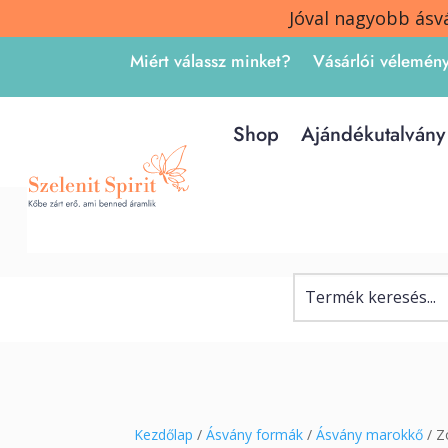
Jóval nagyobb ásv
Miért válassz minket?
Vásárlói vélemén
Shop
Ajándékutalvány
Kezdőlap
/
Ásvány formák
/
Ásvány marokkő
/ Z