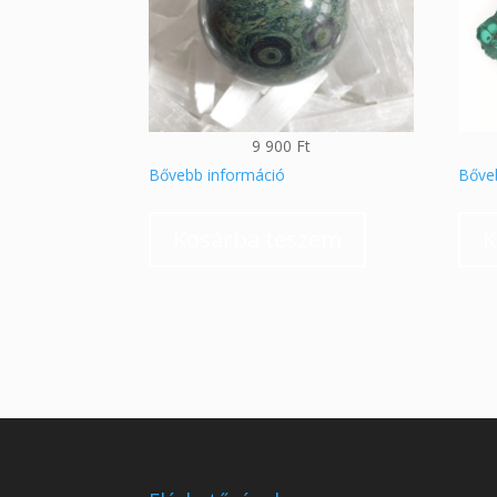
9 900
Ft
Bővebb információ
Bőve
Kosárba teszem
K