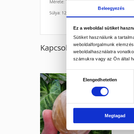
Mérete: 7,4 cm
Beleegyezés
Súlya: 128 g
Ez a weboldal sütiket haszn
Sütiket használunk a tartal
weboldalforgalmunk elemzésé
Kapcsolódó termékek
weboldalhasználatra vonatko
számukra vagy az Ön által ha
Hozzájárulás
Elengedhetetlen
kiválasztása
Megtagad