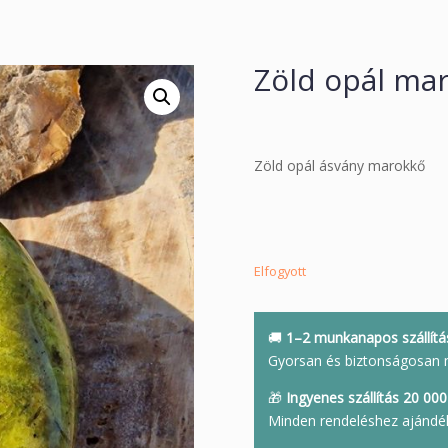
Zöld opál ma
Zöld opál ásvány marokkő
Elfogyott
🚚
1–2 munkanapos szállítá
Gyorsan és biztonságosan 
🎁
Ingyenes szállítás 20 000 
Minden rendeléshez ajándé