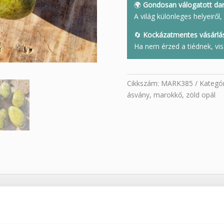
🌍
Gondosan válogatott da
A világ különleges helyeirő
🔄
Kockázatmentes vásárlá
Ha nem érzed a tiédnek, vis
Cikkszám:
MARK385
Kategór
ásvány
,
marokkő
,
zöld opál
.