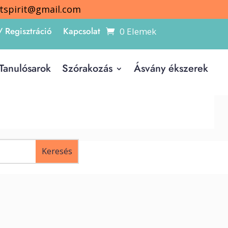
itspirit@gmail.com
/ Regisztráció
Kapcsolat
0 Elemek
Tanulósarok
Szórakozás
Ásvány ékszerek