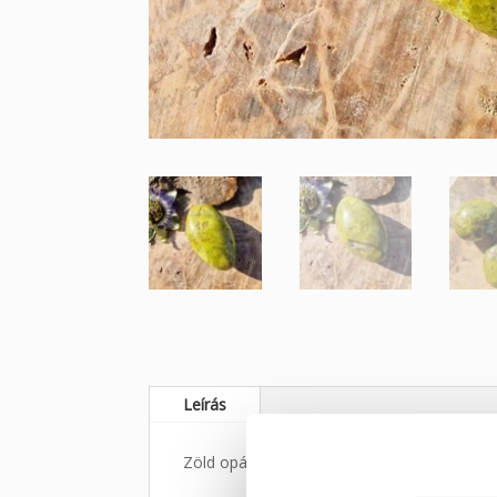
Leírás
Zöld opál ásvány marokkő, Madagaszkárról