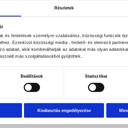
Részletek
ál
mak és hirdetések személyre szabásához, közösségi funkciók biz
hez. Ezenkívül közösségi média-, hirdető- és elemező partner
zó adatait, akik kombinálhatják az adatokat más olyan adatokka
sznált más szolgáltatásokból gyűjtöttek.
Beállítások
Statisztikai
Kiválasztás engedélyezése
Min