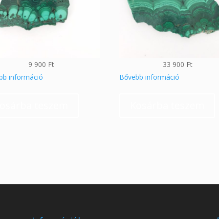
9 900
Ft
33 900
Ft
bb információ
Bővebb információ
osárba teszem
Kosárba teszem