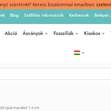
ányt szeretnél? Keress bizalommal emailben:
szelen
yek
Blog
Szállítási információk
Kedvencek
Belépés 
Akció
Ásványok
Fosszíliák
Kisokos
öld opál marokkő 7,4 cm