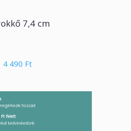
rokkő 7,4 cm
4 490
Ft
s
megérkezik hozzád
Ft felett
kkal kedveskedünk